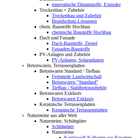
mineralische Dämmstoffe, Extruder
Trockenbau + Zubehör
Trockenbau und Zubehör
Brandschutz-Lösungen
chem. Baustoffe Hochbau
chemische Baustoffe Hochbau
Dach und Fassade
Dach-Baustoffe, Ziegel
Fassaden-Baustoffe
PV-Anlagen und Zubehör
PV-Anlagen, Solaranlagen
Betonwaren, Terrassenplatten
Betonwaren Standard / Tiefbau
Fertigteile Landwirtschaft
Betonwaren "Standard"
Tiefbau / Stahlbetonzubehör
Betonwaren Exklusiv
Betonwaren Exklusiv
Keramische Terrassenplatten
Keramische Terrassenplatten
Natursteine aus aller Welt
Natursteine, Schüttgüter
Schüttgüter
Natursteine
Kanfanar® Kalkstein aus Kroatien