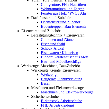
Türen, Tore, Fenster, Treppen
Garagentore, FH-/ Haustüren
Wohnraumtüren und Zargen
Fenster aus Holz / PVC / Alu
Dachfenster und Zubehör
Dachfenster und Zubehör
Bodentreppen, Bau-Elemente
Eisenwaren und Zubehör
Befestigungstechnik + Eisenwaren
Gabionen und Zäune
Eisen und Stahl
Schöck-Artikel
Eisenwaren / Kleineisen
Biohort Gerätehäuser aus Metall
Bau- und Möbelbeschläge
Werkzeuge, Maschinen, Bau-Zubehör
Werkzeuge, Geräte, Eisenwaren
Werkzeuge
Baugeräte, Schutzkleidung
Besen
Maschinen und Elektrowerkzeuge
Maschinen und Elektrowerkzeuge
Sicherheitsschuhe
Birkenstock Arbeitsschuhe
FHB Arbeitskleidung