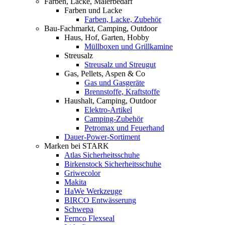
Farben, Lacke, Malerbedarf
Farben und Lacke
Farben, Lacke, Zubehör
Bau-Fachmarkt, Camping, Outdoor
Haus, Hof, Garten, Hobby
Müllboxen und Grillkamine
Streusalz
Streusalz und Streugut
Gas, Pellets, Aspen & Co
Gas und Gasgeräte
Brennstoffe, Kraftstoffe
Haushalt, Camping, Outdoor
Elektro-Artikel
Camping-Zubehör
Petromax und Feuerhand
Dauer-Power-Sortiment
Marken bei STARK
Atlas Sicherheitsschuhe
Birkenstock Sicherheitsschuhe
Griwecolor
Makita
HaWe Werkzeuge
BIRCO Entwässerung
Schwepa
Fernco Flexseal