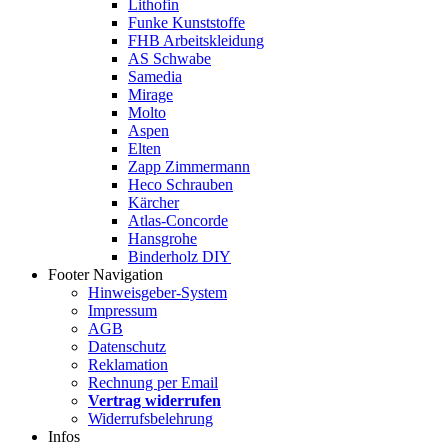
Lithofin
Funke Kunststoffe
FHB Arbeitskleidung
AS Schwabe
Samedia
Mirage
Molto
Aspen
Elten
Zapp Zimmermann
Heco Schrauben
Kärcher
Atlas-Concorde
Hansgrohe
Binderholz DIY
Footer Navigation
Hinweisgeber-System
Impressum
AGB
Datenschutz
Reklamation
Rechnung per Email
Vertrag widerrufen
Widerrufsbelehrung
Infos