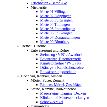
Frischbeton - Beton2Go
Mietgeräte
Miete 01 Villingen
Miete 02 Döggingen
Miete 03 Furtwangen
Miete 04 Tuttlingen
Miete 05 Immendingen
Miete 06 St. Georgen
Miete 07 Donaueschingen
Miete 09 Blumberg
Tiefbau + Rohre
Entwässerung und Rohre
Steinzeug / VPC / Awadock
Betonrohre, Betonformteile
Kunststoffrohre / PVC / PP
Dränage- / Kabelschutzrohre
Entwässerungsprodukte
Hochbau, Rohbau, Ausbau
Mörtel, Putze, Zement
Bindem. Mörtel, Zuschläge
Steine, Kamine, Bau-Zubehör
Mauersteine, Kamine, Decken
Klinker und Mauerabdeckungen
Schöck-Artikel
Dämmstoffe