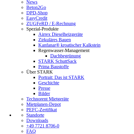
News
Beton2Go
DPD-Shop
EasyCredit
ZUGFeRD / E-Rechnung
Spezial-Produkte
Airrex Dieselheizgeräte
Zirkuläres Bauen
Kanfanar® kroatischer Kalkstein
Regenwasser-Management
Dachbegrünung
STARK SchuttSack
Prima Baustoffe
Über STARK
Portrait: Das ist STARK
Geschichte
Presse
Bilder
Technorent Mietgeräte
Mietplanen-Depot
PEFC-Zertifikat
Standorte
Downloads
+49 7721 8706-0
FAQ