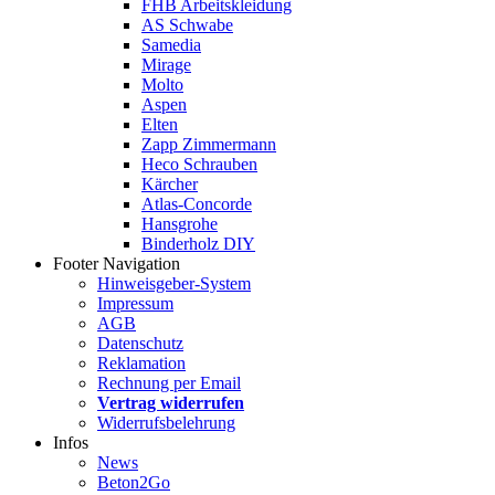
FHB Arbeitskleidung
AS Schwabe
Samedia
Mirage
Molto
Aspen
Elten
Zapp Zimmermann
Heco Schrauben
Kärcher
Atlas-Concorde
Hansgrohe
Binderholz DIY
Footer Navigation
Hinweisgeber-System
Impressum
AGB
Datenschutz
Reklamation
Rechnung per Email
Vertrag widerrufen
Widerrufsbelehrung
Infos
News
Beton2Go