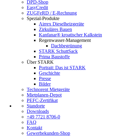
DPD-Shop
EasyCredit
ZUGFeRD / E-Rechnung
Spezial-Produkte
Airrex Dieselheizgeräte
Zirkuläres Bauen
Kanfanar® kroatischer Kalkstein
Regenwasser-Management
Dachbegrünung
STARK SchuttSack
Prima Baustoffe
Über STARK
Portrait: Das ist STARK
Geschichte
Presse
Bilder
Technorent Mietgeräte
Mietplanen-Depot
PEFC-Zertifikat
Standorte
Downloads
+49 7721 8706-0
FAQ
Kontakt
Gewerbekunden-Shop