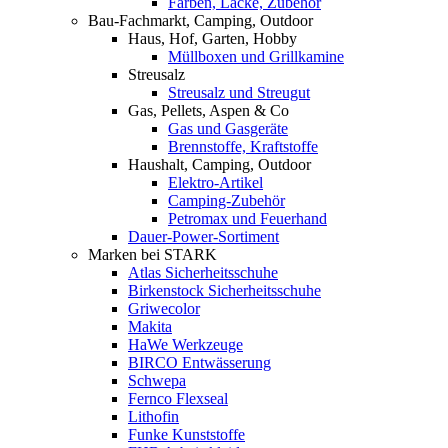
Farben, Lacke, Zubehör
Bau-Fachmarkt, Camping, Outdoor
Haus, Hof, Garten, Hobby
Müllboxen und Grillkamine
Streusalz
Streusalz und Streugut
Gas, Pellets, Aspen & Co
Gas und Gasgeräte
Brennstoffe, Kraftstoffe
Haushalt, Camping, Outdoor
Elektro-Artikel
Camping-Zubehör
Petromax und Feuerhand
Dauer-Power-Sortiment
Marken bei STARK
Atlas Sicherheitsschuhe
Birkenstock Sicherheitsschuhe
Griwecolor
Makita
HaWe Werkzeuge
BIRCO Entwässerung
Schwepa
Fernco Flexseal
Lithofin
Funke Kunststoffe