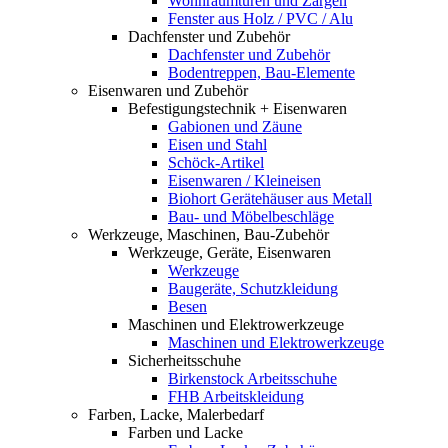
Wohnraumtüren und Zargen
Fenster aus Holz / PVC / Alu
Dachfenster und Zubehör
Dachfenster und Zubehör
Bodentreppen, Bau-Elemente
Eisenwaren und Zubehör
Befestigungstechnik + Eisenwaren
Gabionen und Zäune
Eisen und Stahl
Schöck-Artikel
Eisenwaren / Kleineisen
Biohort Gerätehäuser aus Metall
Bau- und Möbelbeschläge
Werkzeuge, Maschinen, Bau-Zubehör
Werkzeuge, Geräte, Eisenwaren
Werkzeuge
Baugeräte, Schutzkleidung
Besen
Maschinen und Elektrowerkzeuge
Maschinen und Elektrowerkzeuge
Sicherheitsschuhe
Birkenstock Arbeitsschuhe
FHB Arbeitskleidung
Farben, Lacke, Malerbedarf
Farben und Lacke