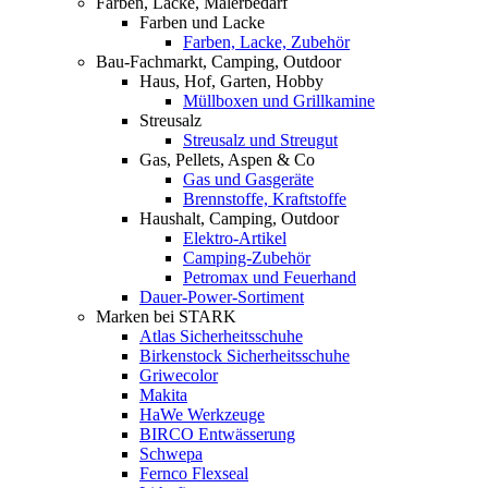
Farben, Lacke, Malerbedarf
Farben und Lacke
Farben, Lacke, Zubehör
Bau-Fachmarkt, Camping, Outdoor
Haus, Hof, Garten, Hobby
Müllboxen und Grillkamine
Streusalz
Streusalz und Streugut
Gas, Pellets, Aspen & Co
Gas und Gasgeräte
Brennstoffe, Kraftstoffe
Haushalt, Camping, Outdoor
Elektro-Artikel
Camping-Zubehör
Petromax und Feuerhand
Dauer-Power-Sortiment
Marken bei STARK
Atlas Sicherheitsschuhe
Birkenstock Sicherheitsschuhe
Griwecolor
Makita
HaWe Werkzeuge
BIRCO Entwässerung
Schwepa
Fernco Flexseal