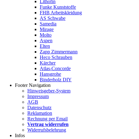
Lithofin
Funke Kunststoffe
FHB Arbeitskleidung
AS Schwabe
Samedia
Mirage
Molto
Aspen
Elten
Zapp Zimmermann
Heco Schrauben
Kärcher
Atlas-Concorde
Hansgrohe
Binderholz DIY
Footer Navigation
Hinweisgeber-System
Impressum
AGB
Datenschutz
Reklamation
Rechnung per Email
Vertrag widerrufen
Widerrufsbelehrung
Infos