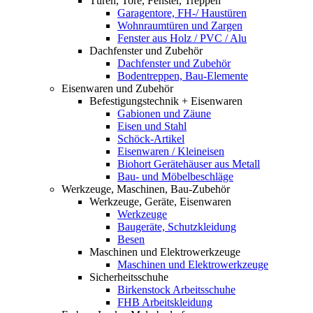
Türen, Tore, Fenster, Treppen
Garagentore, FH-/ Haustüren
Wohnraumtüren und Zargen
Fenster aus Holz / PVC / Alu
Dachfenster und Zubehör
Dachfenster und Zubehör
Bodentreppen, Bau-Elemente
Eisenwaren und Zubehör
Befestigungstechnik + Eisenwaren
Gabionen und Zäune
Eisen und Stahl
Schöck-Artikel
Eisenwaren / Kleineisen
Biohort Gerätehäuser aus Metall
Bau- und Möbelbeschläge
Werkzeuge, Maschinen, Bau-Zubehör
Werkzeuge, Geräte, Eisenwaren
Werkzeuge
Baugeräte, Schutzkleidung
Besen
Maschinen und Elektrowerkzeuge
Maschinen und Elektrowerkzeuge
Sicherheitsschuhe
Birkenstock Arbeitsschuhe
FHB Arbeitskleidung