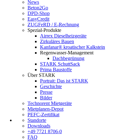
News
Beton2Go
DPD-Shop
EasyCredit
ZUGFeRD / E-Rechnung
Spezial-Produkte
Airrex Dieselheizgeräte
Zirkuläres Bauen
Kanfanar® kroatischer Kalkstein
Regenwasser-Management
Dachbegrünung
STARK SchuttSack
Prima Baustoffe
Über STARK
Portrait: Das ist STARK
Geschichte
Presse
Bilder
Technorent Mietgeräte
Mietplanen-Depot
PEFC-Zertifikat
Standorte
Downloads
+49 7721 8706-0
FAQ