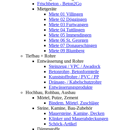
Frischbeton - Beton2Go
Mietgeräte
Miete 01 Villingen
Miete 02 Döggingen
Miete 03 Furtwangen
Miete 04 Tuttlingen
Miete 05 Immendingen
Miete 06 St. Georgen
Miete 07 Donaueschingen
Miete 09 Blumberg
Tiefbau + Rohre
Entwässerung und Rohre
Steinzeug / VPC / Awadock
Betonrohre, Betonformteile
Kunststoffrohre / PVC / PP
Dränage- / Kabelschutzrohre
Entwässerungsprodukte
Hochbau, Rohbau, Ausbau
Mörtel, Putze, Zement
Bindem. Mörtel, Zuschläge
Steine, Kamine, Bau-Zubehör
Mauersteine, Kamine, Decken
Klinker und Mauerabdeckungen
Schöck-Artikel
Dämmstoffe