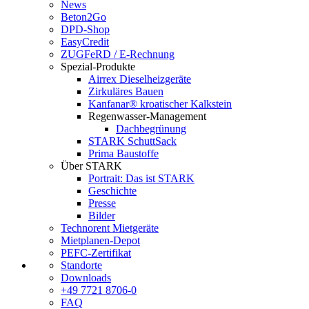
News
Beton2Go
DPD-Shop
EasyCredit
ZUGFeRD / E-Rechnung
Spezial-Produkte
Airrex Dieselheizgeräte
Zirkuläres Bauen
Kanfanar® kroatischer Kalkstein
Regenwasser-Management
Dachbegrünung
STARK SchuttSack
Prima Baustoffe
Über STARK
Portrait: Das ist STARK
Geschichte
Presse
Bilder
Technorent Mietgeräte
Mietplanen-Depot
PEFC-Zertifikat
Standorte
Downloads
+49 7721 8706-0
FAQ