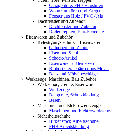
Türen, Tore, Fenster, Treppen
Garagentore, FH-/ Haustüren
Wohnraumtüren und Zargen
Fenster aus Holz / PVC / Alu
Dachfenster und Zubehör
Dachfenster und Zubehör
Bodentreppen, Bau-Elemente
Eisenwaren und Zubehör
Befestigungstechnik + Eisenwaren
Gabionen und Zäune
Eisen und Stahl
Schöck-Artikel
Eisenwaren / Kleineisen
Biohort Gerätehäuser aus Metall
Bau- und Möbelbeschläge
Werkzeuge, Maschinen, Bau-Zubehör
Werkzeuge, Geräte, Eisenwaren
Werkzeuge
Baugeräte, Schutzkleidung
Besen
Maschinen und Elektrowerkzeuge
Maschinen und Elektrowerkzeuge
Sicherheitsschuhe
Birkenstock Arbeitsschuhe
FHB Arbeitskleidung