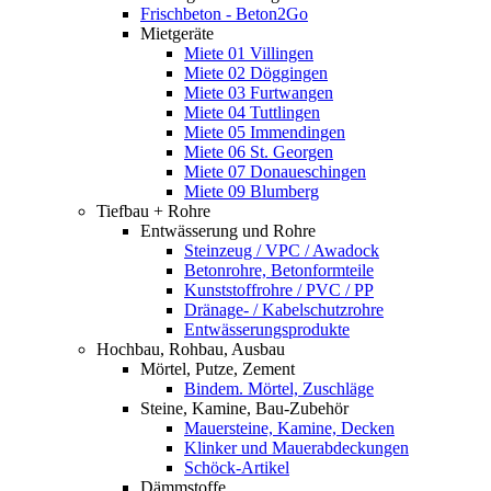
Frischbeton - Beton2Go
Mietgeräte
Miete 01 Villingen
Miete 02 Döggingen
Miete 03 Furtwangen
Miete 04 Tuttlingen
Miete 05 Immendingen
Miete 06 St. Georgen
Miete 07 Donaueschingen
Miete 09 Blumberg
Tiefbau + Rohre
Entwässerung und Rohre
Steinzeug / VPC / Awadock
Betonrohre, Betonformteile
Kunststoffrohre / PVC / PP
Dränage- / Kabelschutzrohre
Entwässerungsprodukte
Hochbau, Rohbau, Ausbau
Mörtel, Putze, Zement
Bindem. Mörtel, Zuschläge
Steine, Kamine, Bau-Zubehör
Mauersteine, Kamine, Decken
Klinker und Mauerabdeckungen
Schöck-Artikel
Dämmstoffe