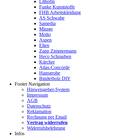
Lithofin
Funke Kunststoffe
FHB Arbeitskleidung
AS Schwabe
Samedia
Mirage
Molto
Aspen
Elten
Zapp Zimmermann
Heco Schrauben
Kärcher
Atlas-Concorde
Hansgrohe
Binderholz DIY
Footer Navigation
Hinweisgeber-System
Impressum
AGB
Datenschutz
Reklamation
Rechnung per Email
Vertrag widerrufen
Widerrufsbelehrung
Infos