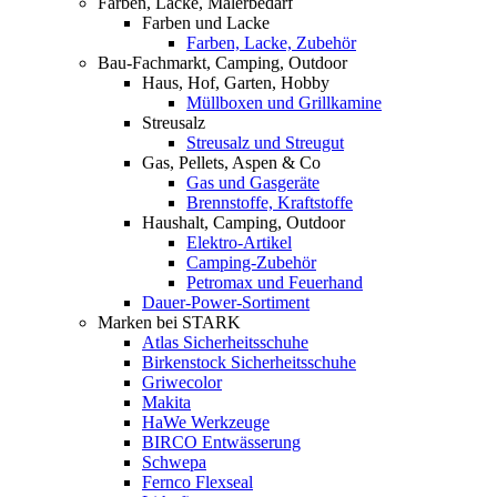
Farben, Lacke, Malerbedarf
Farben und Lacke
Farben, Lacke, Zubehör
Bau-Fachmarkt, Camping, Outdoor
Haus, Hof, Garten, Hobby
Müllboxen und Grillkamine
Streusalz
Streusalz und Streugut
Gas, Pellets, Aspen & Co
Gas und Gasgeräte
Brennstoffe, Kraftstoffe
Haushalt, Camping, Outdoor
Elektro-Artikel
Camping-Zubehör
Petromax und Feuerhand
Dauer-Power-Sortiment
Marken bei STARK
Atlas Sicherheitsschuhe
Birkenstock Sicherheitsschuhe
Griwecolor
Makita
HaWe Werkzeuge
BIRCO Entwässerung
Schwepa
Fernco Flexseal