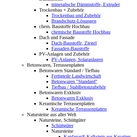
mineralische Dämmstoffe, Extruder
Trockenbau + Zubehör
Trockenbau und Zubehör
Brandschutz-Lösungen
chem. Baustoffe Hochbau
chemische Baustoffe Hochbau
Dach und Fassade
Dach-Baustoffe, Ziegel
Fassaden-Baustoffe
PV-Anlagen und Zubehör
PV-Anlagen, Solaranlagen
Betonwaren, Terrassenplatten
Betonwaren Standard / Tiefbau
Fertigteile Landwirtschaft
Betonwaren "Standard"
Tiefbau / Stahlbetonzubehör
Betonwaren Exklusiv
Betonwaren Exklusiv
Keramische Terrassenplatten
Keramische Terrassenplatten
Natursteine aus aller Welt
Natursteine, Schüttgüter
Schüttgüter
Natursteine
Kanfanar® Kalkstein aus Kroatien