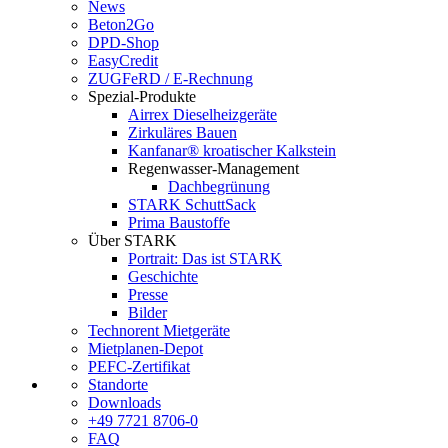
News
Beton2Go
DPD-Shop
EasyCredit
ZUGFeRD / E-Rechnung
Spezial-Produkte
Airrex Dieselheizgeräte
Zirkuläres Bauen
Kanfanar® kroatischer Kalkstein
Regenwasser-Management
Dachbegrünung
STARK SchuttSack
Prima Baustoffe
Über STARK
Portrait: Das ist STARK
Geschichte
Presse
Bilder
Technorent Mietgeräte
Mietplanen-Depot
PEFC-Zertifikat
Standorte
Downloads
+49 7721 8706-0
FAQ