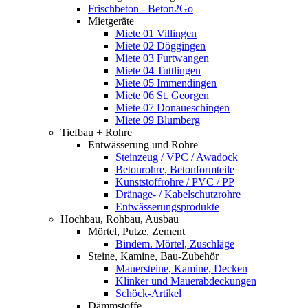
Frischbeton - Beton2Go
Mietgeräte
Miete 01 Villingen
Miete 02 Döggingen
Miete 03 Furtwangen
Miete 04 Tuttlingen
Miete 05 Immendingen
Miete 06 St. Georgen
Miete 07 Donaueschingen
Miete 09 Blumberg
Tiefbau + Rohre
Entwässerung und Rohre
Steinzeug / VPC / Awadock
Betonrohre, Betonformteile
Kunststoffrohre / PVC / PP
Dränage- / Kabelschutzrohre
Entwässerungsprodukte
Hochbau, Rohbau, Ausbau
Mörtel, Putze, Zement
Bindem. Mörtel, Zuschläge
Steine, Kamine, Bau-Zubehör
Mauersteine, Kamine, Decken
Klinker und Mauerabdeckungen
Schöck-Artikel
Dämmstoffe