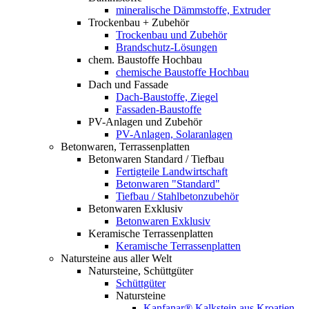
mineralische Dämmstoffe, Extruder
Trockenbau + Zubehör
Trockenbau und Zubehör
Brandschutz-Lösungen
chem. Baustoffe Hochbau
chemische Baustoffe Hochbau
Dach und Fassade
Dach-Baustoffe, Ziegel
Fassaden-Baustoffe
PV-Anlagen und Zubehör
PV-Anlagen, Solaranlagen
Betonwaren, Terrassenplatten
Betonwaren Standard / Tiefbau
Fertigteile Landwirtschaft
Betonwaren "Standard"
Tiefbau / Stahlbetonzubehör
Betonwaren Exklusiv
Betonwaren Exklusiv
Keramische Terrassenplatten
Keramische Terrassenplatten
Natursteine aus aller Welt
Natursteine, Schüttgüter
Schüttgüter
Natursteine
Kanfanar® Kalkstein aus Kroatien