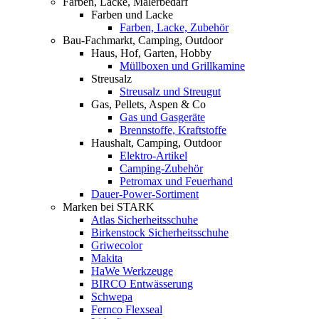
Farben, Lacke, Malerbedarf
Farben und Lacke
Farben, Lacke, Zubehör
Bau-Fachmarkt, Camping, Outdoor
Haus, Hof, Garten, Hobby
Müllboxen und Grillkamine
Streusalz
Streusalz und Streugut
Gas, Pellets, Aspen & Co
Gas und Gasgeräte
Brennstoffe, Kraftstoffe
Haushalt, Camping, Outdoor
Elektro-Artikel
Camping-Zubehör
Petromax und Feuerhand
Dauer-Power-Sortiment
Marken bei STARK
Atlas Sicherheitsschuhe
Birkenstock Sicherheitsschuhe
Griwecolor
Makita
HaWe Werkzeuge
BIRCO Entwässerung
Schwepa
Fernco Flexseal