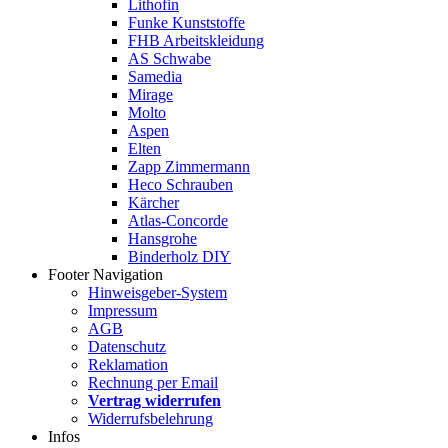
Lithofin
Funke Kunststoffe
FHB Arbeitskleidung
AS Schwabe
Samedia
Mirage
Molto
Aspen
Elten
Zapp Zimmermann
Heco Schrauben
Kärcher
Atlas-Concorde
Hansgrohe
Binderholz DIY
Footer Navigation
Hinweisgeber-System
Impressum
AGB
Datenschutz
Reklamation
Rechnung per Email
Vertrag widerrufen
Widerrufsbelehrung
Infos