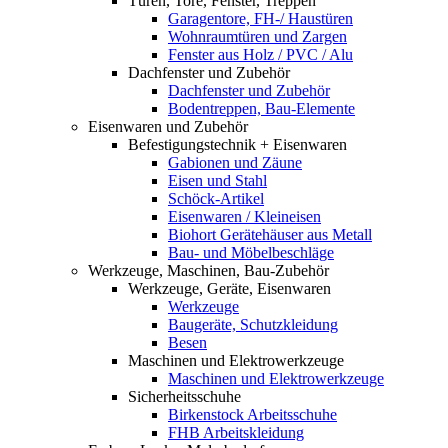
Türen, Tore, Fenster, Treppen
Garagentore, FH-/ Haustüren
Wohnraumtüren und Zargen
Fenster aus Holz / PVC / Alu
Dachfenster und Zubehör
Dachfenster und Zubehör
Bodentreppen, Bau-Elemente
Eisenwaren und Zubehör
Befestigungstechnik + Eisenwaren
Gabionen und Zäune
Eisen und Stahl
Schöck-Artikel
Eisenwaren / Kleineisen
Biohort Gerätehäuser aus Metall
Bau- und Möbelbeschläge
Werkzeuge, Maschinen, Bau-Zubehör
Werkzeuge, Geräte, Eisenwaren
Werkzeuge
Baugeräte, Schutzkleidung
Besen
Maschinen und Elektrowerkzeuge
Maschinen und Elektrowerkzeuge
Sicherheitsschuhe
Birkenstock Arbeitsschuhe
FHB Arbeitskleidung