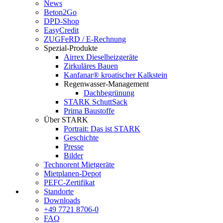
News
Beton2Go
DPD-Shop
EasyCredit
ZUGFeRD / E-Rechnung
Spezial-Produkte
Airrex Dieselheizgeräte
Zirkuläres Bauen
Kanfanar® kroatischer Kalkstein
Regenwasser-Management
Dachbegrünung
STARK SchuttSack
Prima Baustoffe
Über STARK
Portrait: Das ist STARK
Geschichte
Presse
Bilder
Technorent Mietgeräte
Mietplanen-Depot
PEFC-Zertifikat
Standorte
Downloads
+49 7721 8706-0
FAQ