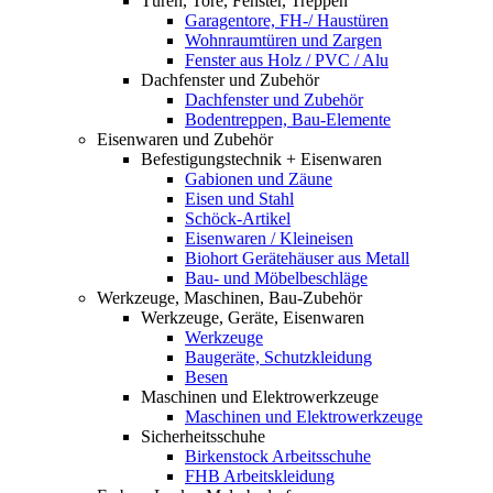
Türen, Tore, Fenster, Treppen
Garagentore, FH-/ Haustüren
Wohnraumtüren und Zargen
Fenster aus Holz / PVC / Alu
Dachfenster und Zubehör
Dachfenster und Zubehör
Bodentreppen, Bau-Elemente
Eisenwaren und Zubehör
Befestigungstechnik + Eisenwaren
Gabionen und Zäune
Eisen und Stahl
Schöck-Artikel
Eisenwaren / Kleineisen
Biohort Gerätehäuser aus Metall
Bau- und Möbelbeschläge
Werkzeuge, Maschinen, Bau-Zubehör
Werkzeuge, Geräte, Eisenwaren
Werkzeuge
Baugeräte, Schutzkleidung
Besen
Maschinen und Elektrowerkzeuge
Maschinen und Elektrowerkzeuge
Sicherheitsschuhe
Birkenstock Arbeitsschuhe
FHB Arbeitskleidung