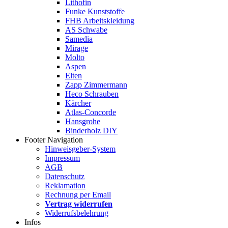
Lithofin
Funke Kunststoffe
FHB Arbeitskleidung
AS Schwabe
Samedia
Mirage
Molto
Aspen
Elten
Zapp Zimmermann
Heco Schrauben
Kärcher
Atlas-Concorde
Hansgrohe
Binderholz DIY
Footer Navigation
Hinweisgeber-System
Impressum
AGB
Datenschutz
Reklamation
Rechnung per Email
Vertrag widerrufen
Widerrufsbelehrung
Infos