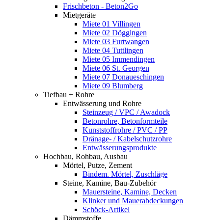
Frischbeton - Beton2Go
Mietgeräte
Miete 01 Villingen
Miete 02 Döggingen
Miete 03 Furtwangen
Miete 04 Tuttlingen
Miete 05 Immendingen
Miete 06 St. Georgen
Miete 07 Donaueschingen
Miete 09 Blumberg
Tiefbau + Rohre
Entwässerung und Rohre
Steinzeug / VPC / Awadock
Betonrohre, Betonformteile
Kunststoffrohre / PVC / PP
Dränage- / Kabelschutzrohre
Entwässerungsprodukte
Hochbau, Rohbau, Ausbau
Mörtel, Putze, Zement
Bindem. Mörtel, Zuschläge
Steine, Kamine, Bau-Zubehör
Mauersteine, Kamine, Decken
Klinker und Mauerabdeckungen
Schöck-Artikel
Dämmstoffe