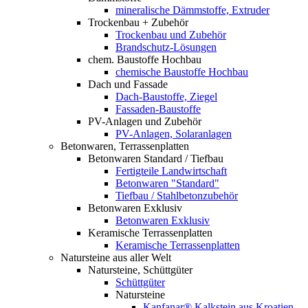
mineralische Dämmstoffe, Extruder
Trockenbau + Zubehör
Trockenbau und Zubehör
Brandschutz-Lösungen
chem. Baustoffe Hochbau
chemische Baustoffe Hochbau
Dach und Fassade
Dach-Baustoffe, Ziegel
Fassaden-Baustoffe
PV-Anlagen und Zubehör
PV-Anlagen, Solaranlagen
Betonwaren, Terrassenplatten
Betonwaren Standard / Tiefbau
Fertigteile Landwirtschaft
Betonwaren "Standard"
Tiefbau / Stahlbetonzubehör
Betonwaren Exklusiv
Betonwaren Exklusiv
Keramische Terrassenplatten
Keramische Terrassenplatten
Natursteine aus aller Welt
Natursteine, Schüttgüter
Schüttgüter
Natursteine
Kanfanar® Kalkstein aus Kroatien