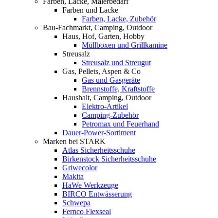
Farben, Lacke, Malerbedarf
Farben und Lacke
Farben, Lacke, Zubehör
Bau-Fachmarkt, Camping, Outdoor
Haus, Hof, Garten, Hobby
Müllboxen und Grillkamine
Streusalz
Streusalz und Streugut
Gas, Pellets, Aspen & Co
Gas und Gasgeräte
Brennstoffe, Kraftstoffe
Haushalt, Camping, Outdoor
Elektro-Artikel
Camping-Zubehör
Petromax und Feuerhand
Dauer-Power-Sortiment
Marken bei STARK
Atlas Sicherheitsschuhe
Birkenstock Sicherheitsschuhe
Griwecolor
Makita
HaWe Werkzeuge
BIRCO Entwässerung
Schwepa
Fernco Flexseal