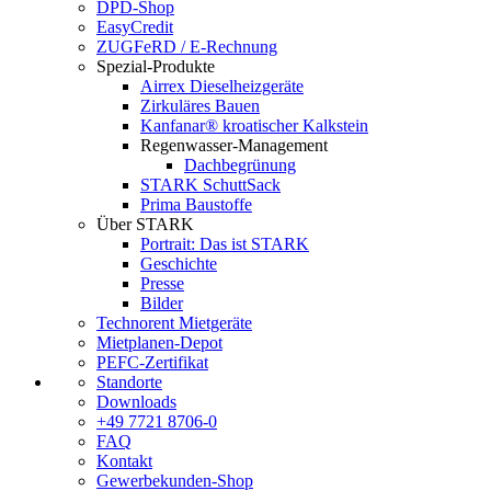
DPD-Shop
EasyCredit
ZUGFeRD / E-Rechnung
Spezial-Produkte
Airrex Dieselheizgeräte
Zirkuläres Bauen
Kanfanar® kroatischer Kalkstein
Regenwasser-Management
Dachbegrünung
STARK SchuttSack
Prima Baustoffe
Über STARK
Portrait: Das ist STARK
Geschichte
Presse
Bilder
Technorent Mietgeräte
Mietplanen-Depot
PEFC-Zertifikat
Standorte
Downloads
+49 7721 8706-0
FAQ
Kontakt
Gewerbekunden-Shop