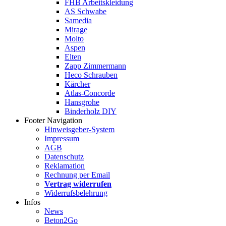
FHB Arbeitskleidung
AS Schwabe
Samedia
Mirage
Molto
Aspen
Elten
Zapp Zimmermann
Heco Schrauben
Kärcher
Atlas-Concorde
Hansgrohe
Binderholz DIY
Footer Navigation
Hinweisgeber-System
Impressum
AGB
Datenschutz
Reklamation
Rechnung per Email
Vertrag widerrufen
Widerrufsbelehrung
Infos
News
Beton2Go