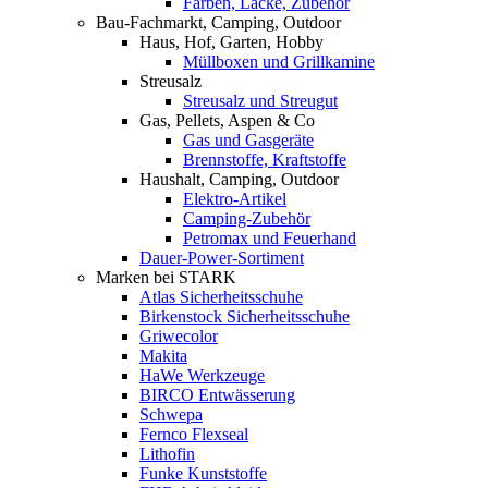
Farben, Lacke, Zubehör
Bau-Fachmarkt, Camping, Outdoor
Haus, Hof, Garten, Hobby
Müllboxen und Grillkamine
Streusalz
Streusalz und Streugut
Gas, Pellets, Aspen & Co
Gas und Gasgeräte
Brennstoffe, Kraftstoffe
Haushalt, Camping, Outdoor
Elektro-Artikel
Camping-Zubehör
Petromax und Feuerhand
Dauer-Power-Sortiment
Marken bei STARK
Atlas Sicherheitsschuhe
Birkenstock Sicherheitsschuhe
Griwecolor
Makita
HaWe Werkzeuge
BIRCO Entwässerung
Schwepa
Fernco Flexseal
Lithofin
Funke Kunststoffe