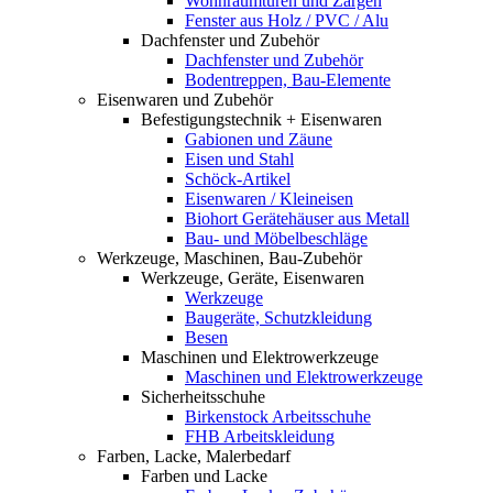
Wohnraumtüren und Zargen
Fenster aus Holz / PVC / Alu
Dachfenster und Zubehör
Dachfenster und Zubehör
Bodentreppen, Bau-Elemente
Eisenwaren und Zubehör
Befestigungstechnik + Eisenwaren
Gabionen und Zäune
Eisen und Stahl
Schöck-Artikel
Eisenwaren / Kleineisen
Biohort Gerätehäuser aus Metall
Bau- und Möbelbeschläge
Werkzeuge, Maschinen, Bau-Zubehör
Werkzeuge, Geräte, Eisenwaren
Werkzeuge
Baugeräte, Schutzkleidung
Besen
Maschinen und Elektrowerkzeuge
Maschinen und Elektrowerkzeuge
Sicherheitsschuhe
Birkenstock Arbeitsschuhe
FHB Arbeitskleidung
Farben, Lacke, Malerbedarf
Farben und Lacke