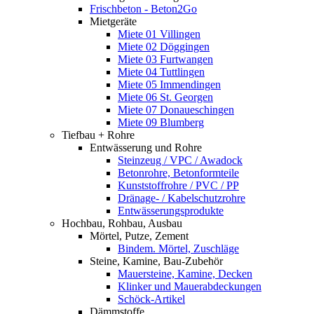
Frischbeton - Beton2Go
Mietgeräte
Miete 01 Villingen
Miete 02 Döggingen
Miete 03 Furtwangen
Miete 04 Tuttlingen
Miete 05 Immendingen
Miete 06 St. Georgen
Miete 07 Donaueschingen
Miete 09 Blumberg
Tiefbau + Rohre
Entwässerung und Rohre
Steinzeug / VPC / Awadock
Betonrohre, Betonformteile
Kunststoffrohre / PVC / PP
Dränage- / Kabelschutzrohre
Entwässerungsprodukte
Hochbau, Rohbau, Ausbau
Mörtel, Putze, Zement
Bindem. Mörtel, Zuschläge
Steine, Kamine, Bau-Zubehör
Mauersteine, Kamine, Decken
Klinker und Mauerabdeckungen
Schöck-Artikel
Dämmstoffe