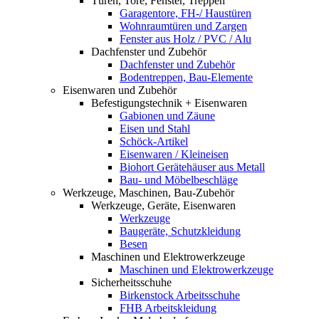
Türen, Tore, Fenster, Treppen
Garagentore, FH-/ Haustüren
Wohnraumtüren und Zargen
Fenster aus Holz / PVC / Alu
Dachfenster und Zubehör
Dachfenster und Zubehör
Bodentreppen, Bau-Elemente
Eisenwaren und Zubehör
Befestigungstechnik + Eisenwaren
Gabionen und Zäune
Eisen und Stahl
Schöck-Artikel
Eisenwaren / Kleineisen
Biohort Gerätehäuser aus Metall
Bau- und Möbelbeschläge
Werkzeuge, Maschinen, Bau-Zubehör
Werkzeuge, Geräte, Eisenwaren
Werkzeuge
Baugeräte, Schutzkleidung
Besen
Maschinen und Elektrowerkzeuge
Maschinen und Elektrowerkzeuge
Sicherheitsschuhe
Birkenstock Arbeitsschuhe
FHB Arbeitskleidung