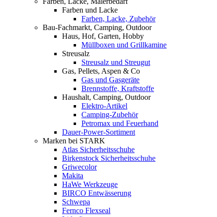
Farben, Lacke, Malerbedarf
Farben und Lacke
Farben, Lacke, Zubehör
Bau-Fachmarkt, Camping, Outdoor
Haus, Hof, Garten, Hobby
Müllboxen und Grillkamine
Streusalz
Streusalz und Streugut
Gas, Pellets, Aspen & Co
Gas und Gasgeräte
Brennstoffe, Kraftstoffe
Haushalt, Camping, Outdoor
Elektro-Artikel
Camping-Zubehör
Petromax und Feuerhand
Dauer-Power-Sortiment
Marken bei STARK
Atlas Sicherheitsschuhe
Birkenstock Sicherheitsschuhe
Griwecolor
Makita
HaWe Werkzeuge
BIRCO Entwässerung
Schwepa
Fernco Flexseal