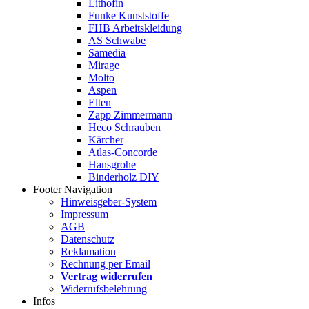
Lithofin
Funke Kunststoffe
FHB Arbeitskleidung
AS Schwabe
Samedia
Mirage
Molto
Aspen
Elten
Zapp Zimmermann
Heco Schrauben
Kärcher
Atlas-Concorde
Hansgrohe
Binderholz DIY
Footer Navigation
Hinweisgeber-System
Impressum
AGB
Datenschutz
Reklamation
Rechnung per Email
Vertrag widerrufen
Widerrufsbelehrung
Infos