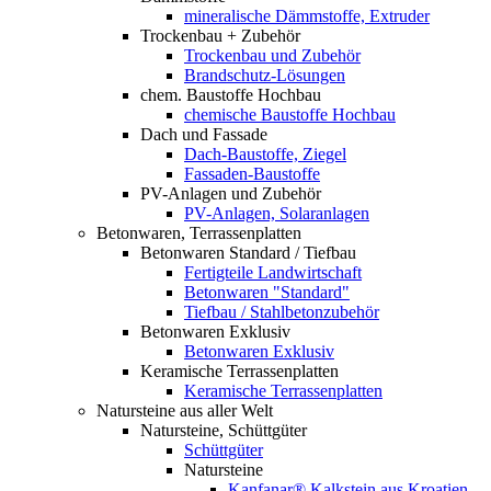
mineralische Dämmstoffe, Extruder
Trockenbau + Zubehör
Trockenbau und Zubehör
Brandschutz-Lösungen
chem. Baustoffe Hochbau
chemische Baustoffe Hochbau
Dach und Fassade
Dach-Baustoffe, Ziegel
Fassaden-Baustoffe
PV-Anlagen und Zubehör
PV-Anlagen, Solaranlagen
Betonwaren, Terrassenplatten
Betonwaren Standard / Tiefbau
Fertigteile Landwirtschaft
Betonwaren "Standard"
Tiefbau / Stahlbetonzubehör
Betonwaren Exklusiv
Betonwaren Exklusiv
Keramische Terrassenplatten
Keramische Terrassenplatten
Natursteine aus aller Welt
Natursteine, Schüttgüter
Schüttgüter
Natursteine
Kanfanar® Kalkstein aus Kroatien