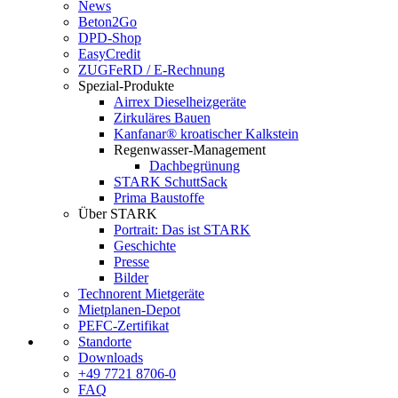
News
Beton2Go
DPD-Shop
EasyCredit
ZUGFeRD / E-Rechnung
Spezial-Produkte
Airrex Dieselheizgeräte
Zirkuläres Bauen
Kanfanar® kroatischer Kalkstein
Regenwasser-Management
Dachbegrünung
STARK SchuttSack
Prima Baustoffe
Über STARK
Portrait: Das ist STARK
Geschichte
Presse
Bilder
Technorent Mietgeräte
Mietplanen-Depot
PEFC-Zertifikat
Standorte
Downloads
+49 7721 8706-0
FAQ