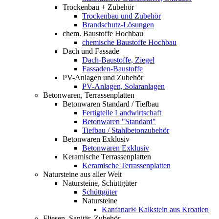
Trockenbau + Zubehör
Trockenbau und Zubehör
Brandschutz-Lösungen
chem. Baustoffe Hochbau
chemische Baustoffe Hochbau
Dach und Fassade
Dach-Baustoffe, Ziegel
Fassaden-Baustoffe
PV-Anlagen und Zubehör
PV-Anlagen, Solaranlagen
Betonwaren, Terrassenplatten
Betonwaren Standard / Tiefbau
Fertigteile Landwirtschaft
Betonwaren "Standard"
Tiefbau / Stahlbetonzubehör
Betonwaren Exklusiv
Betonwaren Exklusiv
Keramische Terrassenplatten
Keramische Terrassenplatten
Natursteine aus aller Welt
Natursteine, Schüttgüter
Schüttgüter
Natursteine
Kanfanar® Kalkstein aus Kroatien
Fliesen, Sanitär, Zubehör