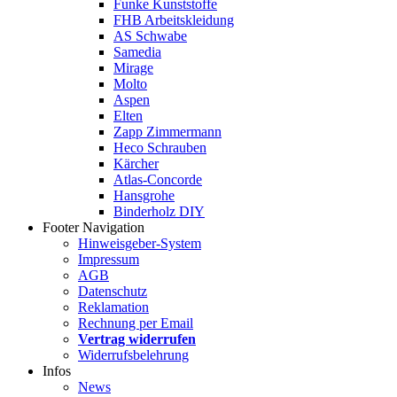
Funke Kunststoffe
FHB Arbeitskleidung
AS Schwabe
Samedia
Mirage
Molto
Aspen
Elten
Zapp Zimmermann
Heco Schrauben
Kärcher
Atlas-Concorde
Hansgrohe
Binderholz DIY
Footer Navigation
Hinweisgeber-System
Impressum
AGB
Datenschutz
Reklamation
Rechnung per Email
Vertrag widerrufen
Widerrufsbelehrung
Infos
News