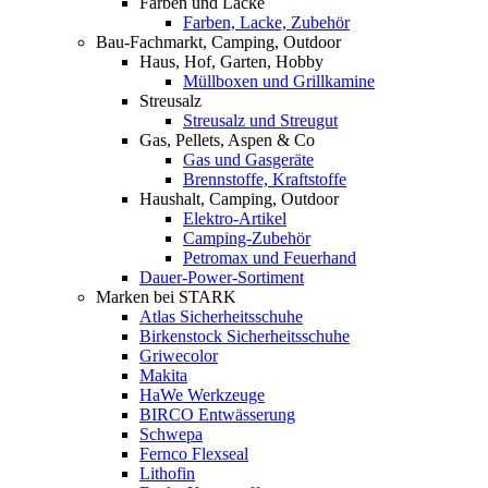
Farben und Lacke
Farben, Lacke, Zubehör
Bau-Fachmarkt, Camping, Outdoor
Haus, Hof, Garten, Hobby
Müllboxen und Grillkamine
Streusalz
Streusalz und Streugut
Gas, Pellets, Aspen & Co
Gas und Gasgeräte
Brennstoffe, Kraftstoffe
Haushalt, Camping, Outdoor
Elektro-Artikel
Camping-Zubehör
Petromax und Feuerhand
Dauer-Power-Sortiment
Marken bei STARK
Atlas Sicherheitsschuhe
Birkenstock Sicherheitsschuhe
Griwecolor
Makita
HaWe Werkzeuge
BIRCO Entwässerung
Schwepa
Fernco Flexseal
Lithofin