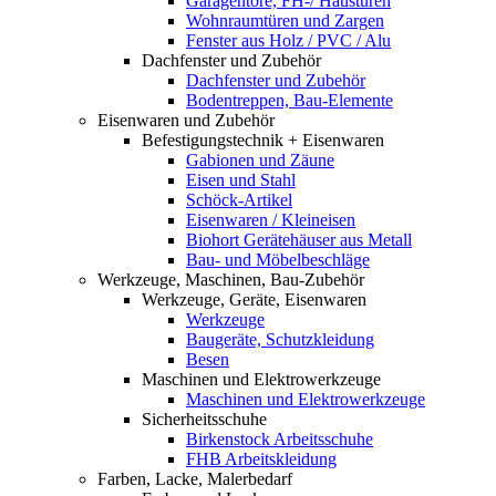
Garagentore, FH-/ Haustüren
Wohnraumtüren und Zargen
Fenster aus Holz / PVC / Alu
Dachfenster und Zubehör
Dachfenster und Zubehör
Bodentreppen, Bau-Elemente
Eisenwaren und Zubehör
Befestigungstechnik + Eisenwaren
Gabionen und Zäune
Eisen und Stahl
Schöck-Artikel
Eisenwaren / Kleineisen
Biohort Gerätehäuser aus Metall
Bau- und Möbelbeschläge
Werkzeuge, Maschinen, Bau-Zubehör
Werkzeuge, Geräte, Eisenwaren
Werkzeuge
Baugeräte, Schutzkleidung
Besen
Maschinen und Elektrowerkzeuge
Maschinen und Elektrowerkzeuge
Sicherheitsschuhe
Birkenstock Arbeitsschuhe
FHB Arbeitskleidung
Farben, Lacke, Malerbedarf