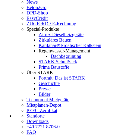
News
Beton2Go
DPD-Shop
EasyCredit
ZUGFeRD / E-Rechnung
Spezial-Produkte
Airrex Dieselheizgeräte
Zirkuläres Bauen
Kanfanar® kroatischer Kalkstein
Regenwasser-Management
Dachbegrünung
STARK SchuttSack
Prima Baustoffe
Über STARK
Portrait: Das ist STARK
Geschichte
Presse
Bilder
Technorent Mietgeräte
Mietplanen-Depot
PEFC-Zertifikat
Standorte
Downloads
+49 7721 8706-0
FAQ