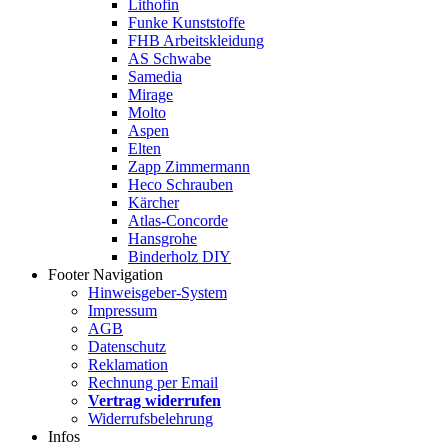
Lithofin
Funke Kunststoffe
FHB Arbeitskleidung
AS Schwabe
Samedia
Mirage
Molto
Aspen
Elten
Zapp Zimmermann
Heco Schrauben
Kärcher
Atlas-Concorde
Hansgrohe
Binderholz DIY
Footer Navigation
Hinweisgeber-System
Impressum
AGB
Datenschutz
Reklamation
Rechnung per Email
Vertrag widerrufen
Widerrufsbelehrung
Infos