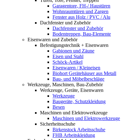
Türen, Tore, Fenster, Treppen
Garagentore, FH-/ Haustüren
Wohnraumtüren und Zargen
Fenster aus Holz / PVC / Alu
Dachfenster und Zubehör
Dachfenster und Zubehör
Bodentreppen, Bau-Elemente
Eisenwaren und Zubehör
Befestigungstechnik + Eisenwaren
Gabionen und Zäune
Eisen und Stahl
Schöck-Artikel
Eisenwaren / Kleineisen
Biohort Gerätehäuser aus Metall
Bau- und Möbelbeschläge
Werkzeuge, Maschinen, Bau-Zubehör
Werkzeuge, Geräte, Eisenwaren
Werkzeuge
Baugeräte, Schutzkleidung
Besen
Maschinen und Elektrowerkzeuge
Maschinen und Elektrowerkzeuge
Sicherheitsschuhe
Birkenstock Arbeitsschuhe
FHB Arbeitskleidung