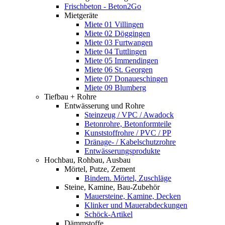
Frischbeton - Beton2Go
Mietgeräte
Miete 01 Villingen
Miete 02 Döggingen
Miete 03 Furtwangen
Miete 04 Tuttlingen
Miete 05 Immendingen
Miete 06 St. Georgen
Miete 07 Donaueschingen
Miete 09 Blumberg
Tiefbau + Rohre
Entwässerung und Rohre
Steinzeug / VPC / Awadock
Betonrohre, Betonformteile
Kunststoffrohre / PVC / PP
Dränage- / Kabelschutzrohre
Entwässerungsprodukte
Hochbau, Rohbau, Ausbau
Mörtel, Putze, Zement
Bindem. Mörtel, Zuschläge
Steine, Kamine, Bau-Zubehör
Mauersteine, Kamine, Decken
Klinker und Mauerabdeckungen
Schöck-Artikel
Dämmstoffe