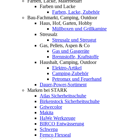
Farben, Lacke, Malerbedarf
Farben und Lacke
Farben, Lacke, Zubehör
Bau-Fachmarkt, Camping, Outdoor
Haus, Hof, Garten, Hobby
Müllboxen und Grillkamine
Streusalz
Streusalz und Streugut
Gas, Pellets, Aspen & Co
Gas und Gasgeräte
Brennstoffe, Kraftstoffe
Haushalt, Camping, Outdoor
Elektro-Artikel
Camping-Zubehör
Petromax und Feuerhand
Dauer-Power-Sortiment
Marken bei STARK
Atlas Sicherheitsschuhe
Birkenstock Sicherheitsschuhe
Griwecolor
Makita
HaWe Werkzeuge
BIRCO Entwässerung
Schwepa
Fernco Flexseal