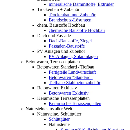
mineralische Dämmstoffe, Extruder
Trockenbau + Zubehör
Trockenbau und Zubehör
Brandschutz-Lösungen
chem. Baustoffe Hochbau
chemische Baustoffe Hochbau
Dach und Fassade
Dach-Baustoffe, Ziegel
Fassaden-Baustoffe
PV-Anlagen und Zubehör
PV-Anlagen, Solaranlagen
Betonwaren, Terrassenplatten
Betonwaren Standard / Tiefbau
Fertigteile Landwirtschaft
Betonwaren "Standard"
Tiefbau / Stahlbetonzubehör
Betonwaren Exklusiv
Betonwaren Exklusiv
Keramische Terrassenplatten
Keramische Terrassenplatten
Natursteine aus aller Welt
Natursteine, Schüttgüter
Schüttgüter
Natursteine
Kanfanar® Kalkstein aus Kroatien