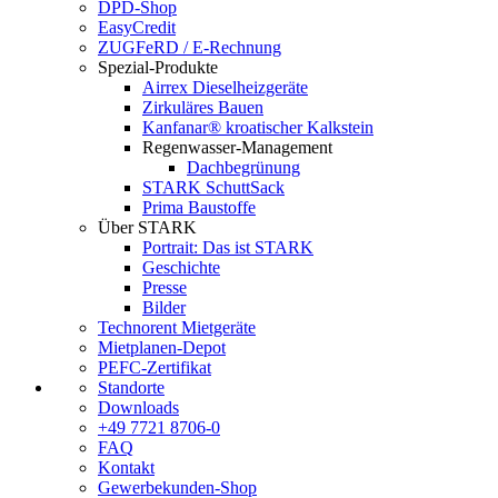
DPD-Shop
EasyCredit
ZUGFeRD / E-Rechnung
Spezial-Produkte
Airrex Dieselheizgeräte
Zirkuläres Bauen
Kanfanar® kroatischer Kalkstein
Regenwasser-Management
Dachbegrünung
STARK SchuttSack
Prima Baustoffe
Über STARK
Portrait: Das ist STARK
Geschichte
Presse
Bilder
Technorent Mietgeräte
Mietplanen-Depot
PEFC-Zertifikat
Standorte
Downloads
+49 7721 8706-0
FAQ
Kontakt
Gewerbekunden-Shop