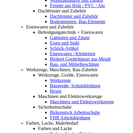
Wohnraumtüren und Zargen
Fenster aus Holz / PVC / Alu
Dachfenster und Zubehör
Dachfenster und Zubehör
Bodentreppen, Bau-Elemente
Eisenwaren und Zubehör
Befestigungstechnik + Eisenwaren
Gabionen und Zäune
Eisen und Stahl
Schöck-Artikel
Eisenwaren / Kleineisen
Biohort Gerätehäuser aus Metall
Bau- und Möbelbeschläge
Werkzeuge, Maschinen, Bau-Zubehör
Werkzeuge, Geräte, Eisenwaren
Werkzeuge
Baugeräte, Schutzkleidung
Besen
Maschinen und Elektrowerkzeuge
Maschinen und Elektrowerkzeuge
Sicherheitsschuhe
Birkenstock Arbeitsschuhe
FHB Arbeitskleidung
Farben, Lacke, Malerbedarf
Farben und Lacke