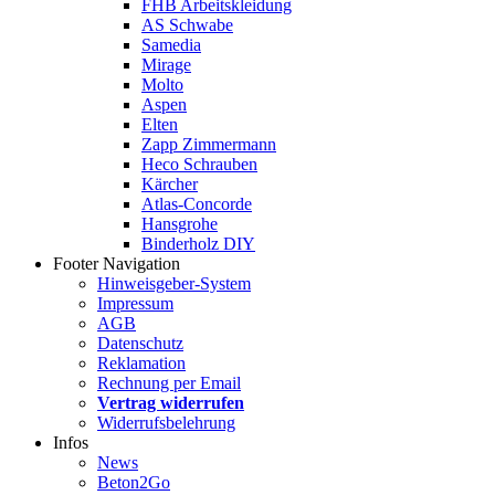
FHB Arbeitskleidung
AS Schwabe
Samedia
Mirage
Molto
Aspen
Elten
Zapp Zimmermann
Heco Schrauben
Kärcher
Atlas-Concorde
Hansgrohe
Binderholz DIY
Footer Navigation
Hinweisgeber-System
Impressum
AGB
Datenschutz
Reklamation
Rechnung per Email
Vertrag widerrufen
Widerrufsbelehrung
Infos
News
Beton2Go