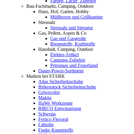
Farben, Lacke, Zubehör
Bau-Fachmarkt, Camping, Outdoor
Haus, Hof, Garten, Hobby
Müllboxen und Grillkamine
Streusalz
Streusalz und Streugut
Gas, Pellets, Aspen & Co
Gas und Gasgeräte
Brennstoffe, Kraftstoffe
Haushalt, Camping, Outdoor
Elektro-Artikel
Camping-Zubehör
Petromax und Feuerhand
Dauer-Power-Sortiment
Marken bei STARK
Atlas Sicherheitsschuhe
Birkenstock Sicherheitsschuhe
Griwecolor
Makita
HaWe Werkzeuge
BIRCO Entwässerung
Schwepa
Fernco Flexseal
Lithofin
Funke Kunststoffe