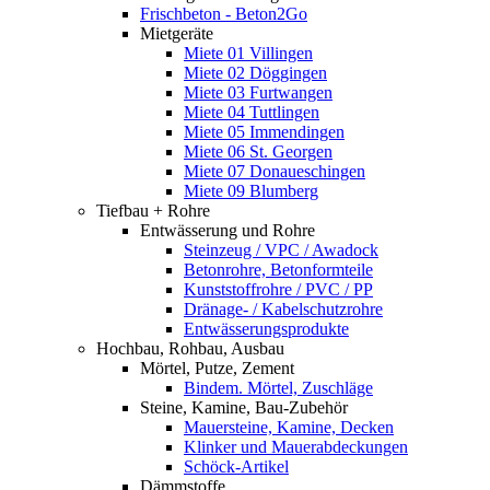
Frischbeton - Beton2Go
Mietgeräte
Miete 01 Villingen
Miete 02 Döggingen
Miete 03 Furtwangen
Miete 04 Tuttlingen
Miete 05 Immendingen
Miete 06 St. Georgen
Miete 07 Donaueschingen
Miete 09 Blumberg
Tiefbau + Rohre
Entwässerung und Rohre
Steinzeug / VPC / Awadock
Betonrohre, Betonformteile
Kunststoffrohre / PVC / PP
Dränage- / Kabelschutzrohre
Entwässerungsprodukte
Hochbau, Rohbau, Ausbau
Mörtel, Putze, Zement
Bindem. Mörtel, Zuschläge
Steine, Kamine, Bau-Zubehör
Mauersteine, Kamine, Decken
Klinker und Mauerabdeckungen
Schöck-Artikel
Dämmstoffe