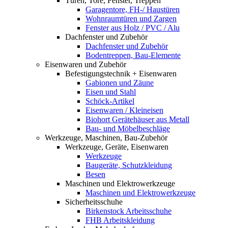
Türen, Tore, Fenster, Treppen
Garagentore, FH-/ Haustüren
Wohnraumtüren und Zargen
Fenster aus Holz / PVC / Alu
Dachfenster und Zubehör
Dachfenster und Zubehör
Bodentreppen, Bau-Elemente
Eisenwaren und Zubehör
Befestigungstechnik + Eisenwaren
Gabionen und Zäune
Eisen und Stahl
Schöck-Artikel
Eisenwaren / Kleineisen
Biohort Gerätehäuser aus Metall
Bau- und Möbelbeschläge
Werkzeuge, Maschinen, Bau-Zubehör
Werkzeuge, Geräte, Eisenwaren
Werkzeuge
Baugeräte, Schutzkleidung
Besen
Maschinen und Elektrowerkzeuge
Maschinen und Elektrowerkzeuge
Sicherheitsschuhe
Birkenstock Arbeitsschuhe
FHB Arbeitskleidung