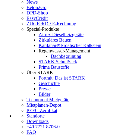
News
Beton2Go
DPD-Shop
EasyCredit
ZUGFeRD / E-Rechnung
Spezial-Produkte
Airrex Dieselheizgeräte
Zirkuläres Bauen
Kanfanar® kroatischer Kalkstein
Regenwasser-Management
Dachbegrünung
STARK SchuttSack
Prima Baustoffe
Über STARK
Portrait: Das ist STARK
Geschichte
Presse
Bilder
Technorent Mietgeräte
Mietplanen-Depot
PEFC-Zertifikat
Standorte
Downloads
+49 7721 8706-0
FAQ