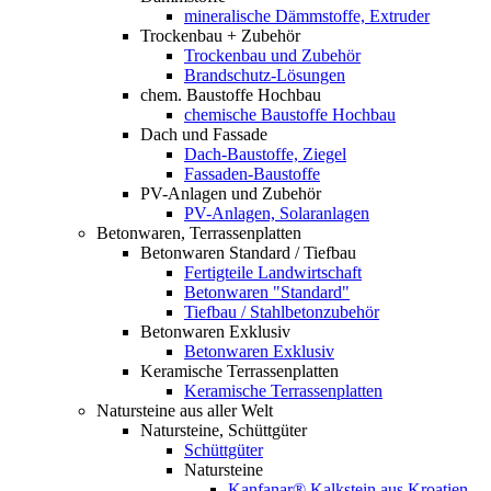
mineralische Dämmstoffe, Extruder
Trockenbau + Zubehör
Trockenbau und Zubehör
Brandschutz-Lösungen
chem. Baustoffe Hochbau
chemische Baustoffe Hochbau
Dach und Fassade
Dach-Baustoffe, Ziegel
Fassaden-Baustoffe
PV-Anlagen und Zubehör
PV-Anlagen, Solaranlagen
Betonwaren, Terrassenplatten
Betonwaren Standard / Tiefbau
Fertigteile Landwirtschaft
Betonwaren "Standard"
Tiefbau / Stahlbetonzubehör
Betonwaren Exklusiv
Betonwaren Exklusiv
Keramische Terrassenplatten
Keramische Terrassenplatten
Natursteine aus aller Welt
Natursteine, Schüttgüter
Schüttgüter
Natursteine
Kanfanar® Kalkstein aus Kroatien