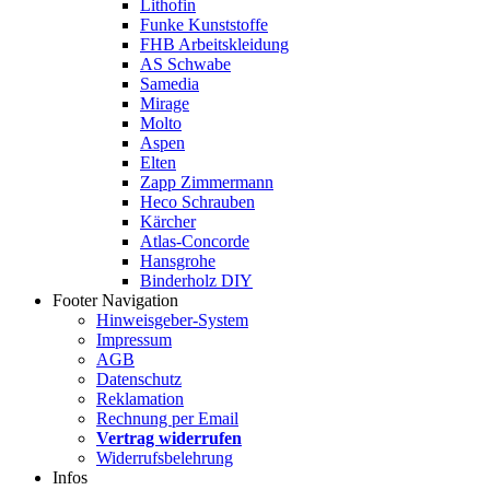
Lithofin
Funke Kunststoffe
FHB Arbeitskleidung
AS Schwabe
Samedia
Mirage
Molto
Aspen
Elten
Zapp Zimmermann
Heco Schrauben
Kärcher
Atlas-Concorde
Hansgrohe
Binderholz DIY
Footer Navigation
Hinweisgeber-System
Impressum
AGB
Datenschutz
Reklamation
Rechnung per Email
Vertrag widerrufen
Widerrufsbelehrung
Infos