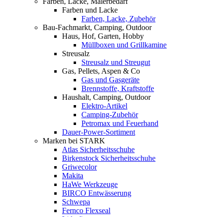
Farben, Lacke, Malerbedarf
Farben und Lacke
Farben, Lacke, Zubehör
Bau-Fachmarkt, Camping, Outdoor
Haus, Hof, Garten, Hobby
Müllboxen und Grillkamine
Streusalz
Streusalz und Streugut
Gas, Pellets, Aspen & Co
Gas und Gasgeräte
Brennstoffe, Kraftstoffe
Haushalt, Camping, Outdoor
Elektro-Artikel
Camping-Zubehör
Petromax und Feuerhand
Dauer-Power-Sortiment
Marken bei STARK
Atlas Sicherheitsschuhe
Birkenstock Sicherheitsschuhe
Griwecolor
Makita
HaWe Werkzeuge
BIRCO Entwässerung
Schwepa
Fernco Flexseal