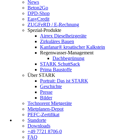
News
Beton2Go
DPD-Shop
EasyCredit
ZUGFeRD / E-Rechnung
Spezial-Produkte
Airrex Dieselheizgeräte
Zirkuläres Bauen
Kanfanar® kroatischer Kalkstein
Regenwasser-Management
Dachbegrünung
STARK SchuttSack
Prima Baustoffe
Über STARK
Portrait: Das ist STARK
Geschichte
Presse
Bilder
Technorent Mietgeräte
Mietplanen-Depot
PEFC-Zertifikat
Standorte
Downloads
+49 7721 8706-0
FAQ