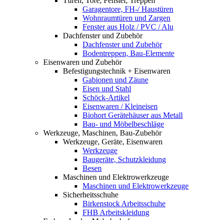
Türen, Tore, Fenster, Treppen
Garagentore, FH-/ Haustüren
Wohnraumtüren und Zargen
Fenster aus Holz / PVC / Alu
Dachfenster und Zubehör
Dachfenster und Zubehör
Bodentreppen, Bau-Elemente
Eisenwaren und Zubehör
Befestigungstechnik + Eisenwaren
Gabionen und Zäune
Eisen und Stahl
Schöck-Artikel
Eisenwaren / Kleineisen
Biohort Gerätehäuser aus Metall
Bau- und Möbelbeschläge
Werkzeuge, Maschinen, Bau-Zubehör
Werkzeuge, Geräte, Eisenwaren
Werkzeuge
Baugeräte, Schutzkleidung
Besen
Maschinen und Elektrowerkzeuge
Maschinen und Elektrowerkzeuge
Sicherheitsschuhe
Birkenstock Arbeitsschuhe
FHB Arbeitskleidung