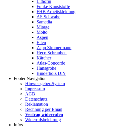
Lithofin
Funke Kunststoffe
FHB Arbeitskleidung
AS Schwabe
Samedia
Mirage
Molto
Aspen
Elten
Zapp Zimmermann
Heco Schrauben
Kärcher
Atlas-Concorde
Hansgrohe
Binderholz DIY
Footer Navigation
Hinweisgeber-System
Impressum
AGB
Datenschutz
Reklamation
Rechnung per Email
Vertrag widerrufen
Widerrufsbelehrung
Infos