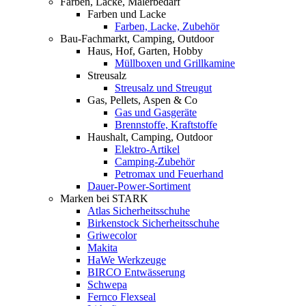
Farben, Lacke, Malerbedarf
Farben und Lacke
Farben, Lacke, Zubehör
Bau-Fachmarkt, Camping, Outdoor
Haus, Hof, Garten, Hobby
Müllboxen und Grillkamine
Streusalz
Streusalz und Streugut
Gas, Pellets, Aspen & Co
Gas und Gasgeräte
Brennstoffe, Kraftstoffe
Haushalt, Camping, Outdoor
Elektro-Artikel
Camping-Zubehör
Petromax und Feuerhand
Dauer-Power-Sortiment
Marken bei STARK
Atlas Sicherheitsschuhe
Birkenstock Sicherheitsschuhe
Griwecolor
Makita
HaWe Werkzeuge
BIRCO Entwässerung
Schwepa
Fernco Flexseal