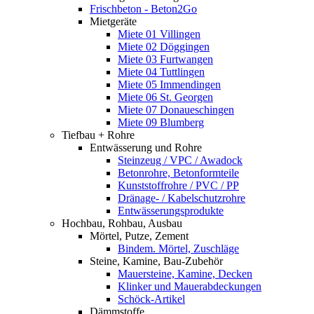
Frischbeton - Beton2Go
Mietgeräte
Miete 01 Villingen
Miete 02 Döggingen
Miete 03 Furtwangen
Miete 04 Tuttlingen
Miete 05 Immendingen
Miete 06 St. Georgen
Miete 07 Donaueschingen
Miete 09 Blumberg
Tiefbau + Rohre
Entwässerung und Rohre
Steinzeug / VPC / Awadock
Betonrohre, Betonformteile
Kunststoffrohre / PVC / PP
Dränage- / Kabelschutzrohre
Entwässerungsprodukte
Hochbau, Rohbau, Ausbau
Mörtel, Putze, Zement
Bindem. Mörtel, Zuschläge
Steine, Kamine, Bau-Zubehör
Mauersteine, Kamine, Decken
Klinker und Mauerabdeckungen
Schöck-Artikel
Dämmstoffe