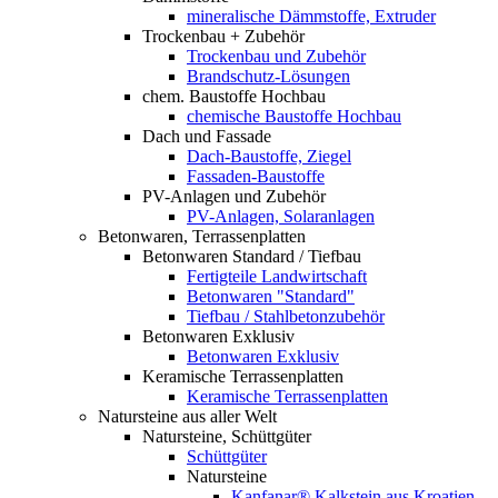
mineralische Dämmstoffe, Extruder
Trockenbau + Zubehör
Trockenbau und Zubehör
Brandschutz-Lösungen
chem. Baustoffe Hochbau
chemische Baustoffe Hochbau
Dach und Fassade
Dach-Baustoffe, Ziegel
Fassaden-Baustoffe
PV-Anlagen und Zubehör
PV-Anlagen, Solaranlagen
Betonwaren, Terrassenplatten
Betonwaren Standard / Tiefbau
Fertigteile Landwirtschaft
Betonwaren "Standard"
Tiefbau / Stahlbetonzubehör
Betonwaren Exklusiv
Betonwaren Exklusiv
Keramische Terrassenplatten
Keramische Terrassenplatten
Natursteine aus aller Welt
Natursteine, Schüttgüter
Schüttgüter
Natursteine
Kanfanar® Kalkstein aus Kroatien