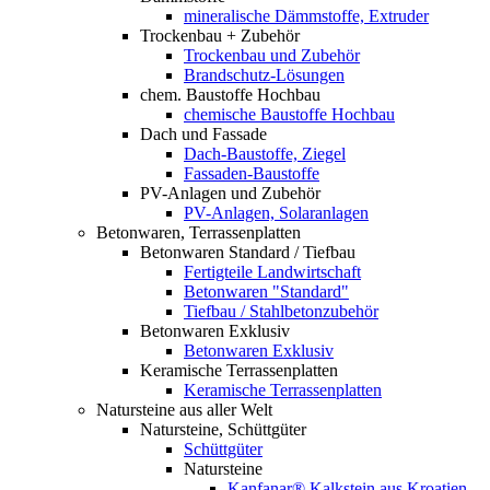
mineralische Dämmstoffe, Extruder
Trockenbau + Zubehör
Trockenbau und Zubehör
Brandschutz-Lösungen
chem. Baustoffe Hochbau
chemische Baustoffe Hochbau
Dach und Fassade
Dach-Baustoffe, Ziegel
Fassaden-Baustoffe
PV-Anlagen und Zubehör
PV-Anlagen, Solaranlagen
Betonwaren, Terrassenplatten
Betonwaren Standard / Tiefbau
Fertigteile Landwirtschaft
Betonwaren "Standard"
Tiefbau / Stahlbetonzubehör
Betonwaren Exklusiv
Betonwaren Exklusiv
Keramische Terrassenplatten
Keramische Terrassenplatten
Natursteine aus aller Welt
Natursteine, Schüttgüter
Schüttgüter
Natursteine
Kanfanar® Kalkstein aus Kroatien