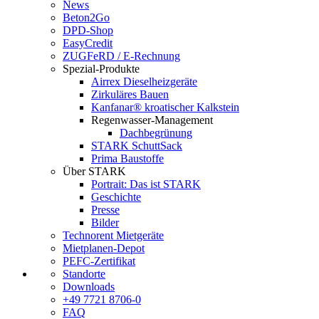
News
Beton2Go
DPD-Shop
EasyCredit
ZUGFeRD / E-Rechnung
Spezial-Produkte
Airrex Dieselheizgeräte
Zirkuläres Bauen
Kanfanar® kroatischer Kalkstein
Regenwasser-Management
Dachbegrünung
STARK SchuttSack
Prima Baustoffe
Über STARK
Portrait: Das ist STARK
Geschichte
Presse
Bilder
Technorent Mietgeräte
Mietplanen-Depot
PEFC-Zertifikat
Standorte
Downloads
+49 7721 8706-0
FAQ