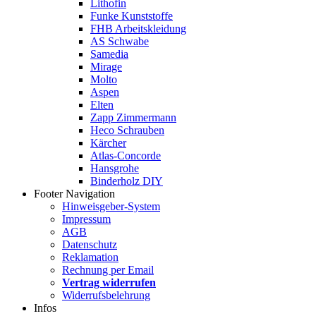
Lithofin
Funke Kunststoffe
FHB Arbeitskleidung
AS Schwabe
Samedia
Mirage
Molto
Aspen
Elten
Zapp Zimmermann
Heco Schrauben
Kärcher
Atlas-Concorde
Hansgrohe
Binderholz DIY
Footer Navigation
Hinweisgeber-System
Impressum
AGB
Datenschutz
Reklamation
Rechnung per Email
Vertrag widerrufen
Widerrufsbelehrung
Infos