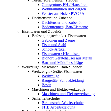
Türen, Tore, Fenster, Treppen
Garagentore, FH-/ Haustüren
Wohnraumtüren und Zargen
Fenster aus Holz / PVC / Alu
Dachfenster und Zubehör
Dachfenster und Zubehör
Bodentreppen, Bau-Elemente
Eisenwaren und Zubehör
Befestigungstechnik + Eisenwaren
Gabionen und Zäune
Eisen und Stahl
Schöck-Artikel
Eisenwaren / Kleineisen
Biohort Gerätehäuser aus Metall
Bau- und Möbelbeschläge
Werkzeuge, Maschinen, Bau-Zubehör
Werkzeuge, Geräte, Eisenwaren
Werkzeuge
Baugeräte, Schutzkleidung
Besen
Maschinen und Elektrowerkzeuge
Maschinen und Elektrowerkzeuge
Sicherheitsschuhe
Birkenstock Arbeitsschuhe
FHB Arbeitskleidung