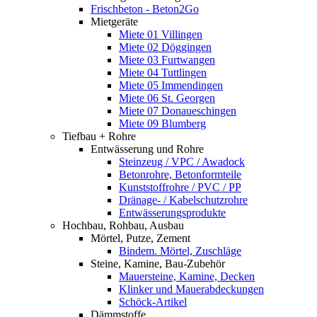
Frischbeton - Beton2Go
Mietgeräte
Miete 01 Villingen
Miete 02 Döggingen
Miete 03 Furtwangen
Miete 04 Tuttlingen
Miete 05 Immendingen
Miete 06 St. Georgen
Miete 07 Donaueschingen
Miete 09 Blumberg
Tiefbau + Rohre
Entwässerung und Rohre
Steinzeug / VPC / Awadock
Betonrohre, Betonformteile
Kunststoffrohre / PVC / PP
Dränage- / Kabelschutzrohre
Entwässerungsprodukte
Hochbau, Rohbau, Ausbau
Mörtel, Putze, Zement
Bindem. Mörtel, Zuschläge
Steine, Kamine, Bau-Zubehör
Mauersteine, Kamine, Decken
Klinker und Mauerabdeckungen
Schöck-Artikel
Dämmstoffe