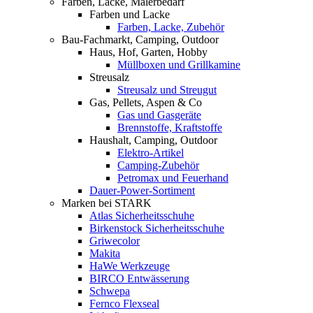
Farben, Lacke, Malerbedarf
Farben und Lacke
Farben, Lacke, Zubehör
Bau-Fachmarkt, Camping, Outdoor
Haus, Hof, Garten, Hobby
Müllboxen und Grillkamine
Streusalz
Streusalz und Streugut
Gas, Pellets, Aspen & Co
Gas und Gasgeräte
Brennstoffe, Kraftstoffe
Haushalt, Camping, Outdoor
Elektro-Artikel
Camping-Zubehör
Petromax und Feuerhand
Dauer-Power-Sortiment
Marken bei STARK
Atlas Sicherheitsschuhe
Birkenstock Sicherheitsschuhe
Griwecolor
Makita
HaWe Werkzeuge
BIRCO Entwässerung
Schwepa
Fernco Flexseal