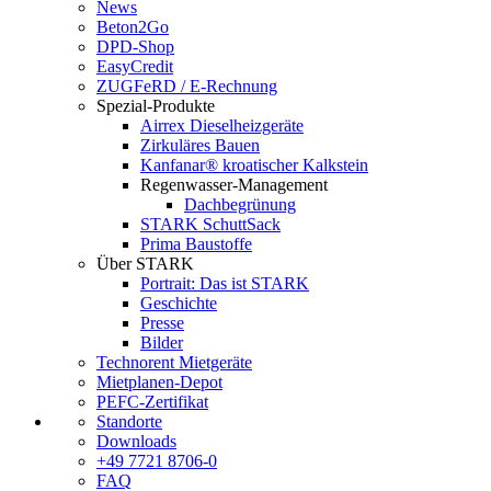
News
Beton2Go
DPD-Shop
EasyCredit
ZUGFeRD / E-Rechnung
Spezial-Produkte
Airrex Dieselheizgeräte
Zirkuläres Bauen
Kanfanar® kroatischer Kalkstein
Regenwasser-Management
Dachbegrünung
STARK SchuttSack
Prima Baustoffe
Über STARK
Portrait: Das ist STARK
Geschichte
Presse
Bilder
Technorent Mietgeräte
Mietplanen-Depot
PEFC-Zertifikat
Standorte
Downloads
+49 7721 8706-0
FAQ