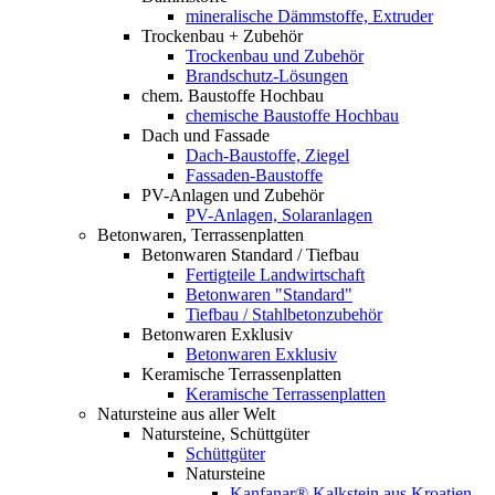
mineralische Dämmstoffe, Extruder
Trockenbau + Zubehör
Trockenbau und Zubehör
Brandschutz-Lösungen
chem. Baustoffe Hochbau
chemische Baustoffe Hochbau
Dach und Fassade
Dach-Baustoffe, Ziegel
Fassaden-Baustoffe
PV-Anlagen und Zubehör
PV-Anlagen, Solaranlagen
Betonwaren, Terrassenplatten
Betonwaren Standard / Tiefbau
Fertigteile Landwirtschaft
Betonwaren "Standard"
Tiefbau / Stahlbetonzubehör
Betonwaren Exklusiv
Betonwaren Exklusiv
Keramische Terrassenplatten
Keramische Terrassenplatten
Natursteine aus aller Welt
Natursteine, Schüttgüter
Schüttgüter
Natursteine
Kanfanar® Kalkstein aus Kroatien