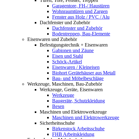
Türen, Tore, Fenster, Treppen
Garagentore, FH-/ Haustüren
Wohnraumtüren und Zargen
Fenster aus Holz / PVC / Alu
Dachfenster und Zubehör
Dachfenster und Zubehör
Bodentreppen, Bau-Elemente
Eisenwaren und Zubehör
Befestigungstechnik + Eisenwaren
Gabionen und Zäune
Eisen und Stahl
Schöck-Artikel
Eisenwaren / Kleineisen
Biohort Gerätehäuser aus Metall
Bau- und Möbelbeschläge
Werkzeuge, Maschinen, Bau-Zubehör
Werkzeuge, Geräte, Eisenwaren
Werkzeuge
Baugeräte, Schutzkleidung
Besen
Maschinen und Elektrowerkzeuge
Maschinen und Elektrowerkzeuge
Sicherheitsschuhe
Birkenstock Arbeitsschuhe
FHB Arbeitskleidung