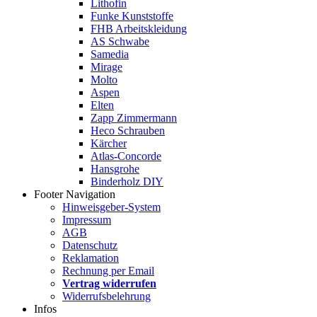
Lithofin
Funke Kunststoffe
FHB Arbeitskleidung
AS Schwabe
Samedia
Mirage
Molto
Aspen
Elten
Zapp Zimmermann
Heco Schrauben
Kärcher
Atlas-Concorde
Hansgrohe
Binderholz DIY
Footer Navigation
Hinweisgeber-System
Impressum
AGB
Datenschutz
Reklamation
Rechnung per Email
Vertrag widerrufen
Widerrufsbelehrung
Infos