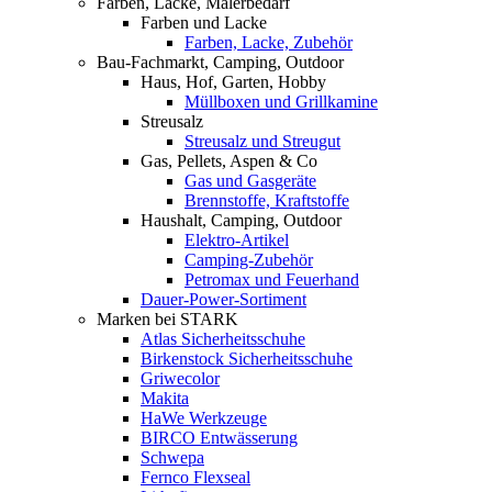
Farben, Lacke, Malerbedarf
Farben und Lacke
Farben, Lacke, Zubehör
Bau-Fachmarkt, Camping, Outdoor
Haus, Hof, Garten, Hobby
Müllboxen und Grillkamine
Streusalz
Streusalz und Streugut
Gas, Pellets, Aspen & Co
Gas und Gasgeräte
Brennstoffe, Kraftstoffe
Haushalt, Camping, Outdoor
Elektro-Artikel
Camping-Zubehör
Petromax und Feuerhand
Dauer-Power-Sortiment
Marken bei STARK
Atlas Sicherheitsschuhe
Birkenstock Sicherheitsschuhe
Griwecolor
Makita
HaWe Werkzeuge
BIRCO Entwässerung
Schwepa
Fernco Flexseal