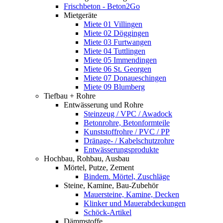
Frischbeton - Beton2Go
Mietgeräte
Miete 01 Villingen
Miete 02 Döggingen
Miete 03 Furtwangen
Miete 04 Tuttlingen
Miete 05 Immendingen
Miete 06 St. Georgen
Miete 07 Donaueschingen
Miete 09 Blumberg
Tiefbau + Rohre
Entwässerung und Rohre
Steinzeug / VPC / Awadock
Betonrohre, Betonformteile
Kunststoffrohre / PVC / PP
Dränage- / Kabelschutzrohre
Entwässerungsprodukte
Hochbau, Rohbau, Ausbau
Mörtel, Putze, Zement
Bindem. Mörtel, Zuschläge
Steine, Kamine, Bau-Zubehör
Mauersteine, Kamine, Decken
Klinker und Mauerabdeckungen
Schöck-Artikel
Dämmstoffe