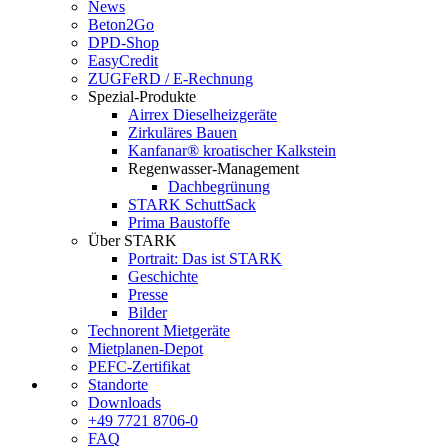
News
Beton2Go
DPD-Shop
EasyCredit
ZUGFeRD / E-Rechnung
Spezial-Produkte
Airrex Dieselheizgeräte
Zirkuläres Bauen
Kanfanar® kroatischer Kalkstein
Regenwasser-Management
Dachbegrünung
STARK SchuttSack
Prima Baustoffe
Über STARK
Portrait: Das ist STARK
Geschichte
Presse
Bilder
Technorent Mietgeräte
Mietplanen-Depot
PEFC-Zertifikat
Standorte
Downloads
+49 7721 8706-0
FAQ