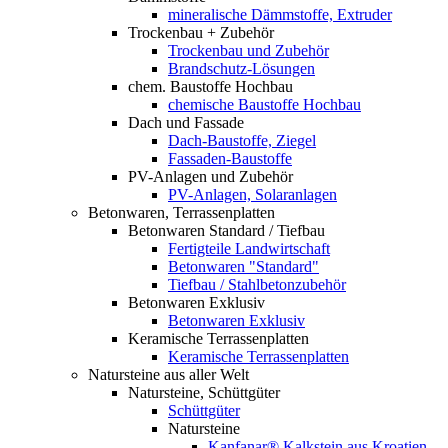
mineralische Dämmstoffe, Extruder
Trockenbau + Zubehör
Trockenbau und Zubehör
Brandschutz-Lösungen
chem. Baustoffe Hochbau
chemische Baustoffe Hochbau
Dach und Fassade
Dach-Baustoffe, Ziegel
Fassaden-Baustoffe
PV-Anlagen und Zubehör
PV-Anlagen, Solaranlagen
Betonwaren, Terrassenplatten
Betonwaren Standard / Tiefbau
Fertigteile Landwirtschaft
Betonwaren "Standard"
Tiefbau / Stahlbetonzubehör
Betonwaren Exklusiv
Betonwaren Exklusiv
Keramische Terrassenplatten
Keramische Terrassenplatten
Natursteine aus aller Welt
Natursteine, Schüttgüter
Schüttgüter
Natursteine
Kanfanar® Kalkstein aus Kroatien