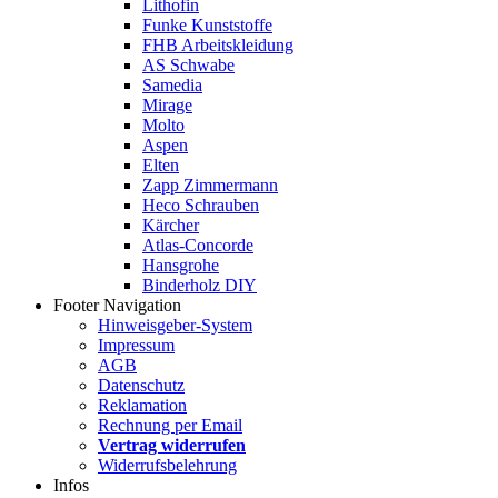
Lithofin
Funke Kunststoffe
FHB Arbeitskleidung
AS Schwabe
Samedia
Mirage
Molto
Aspen
Elten
Zapp Zimmermann
Heco Schrauben
Kärcher
Atlas-Concorde
Hansgrohe
Binderholz DIY
Footer Navigation
Hinweisgeber-System
Impressum
AGB
Datenschutz
Reklamation
Rechnung per Email
Vertrag widerrufen
Widerrufsbelehrung
Infos