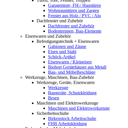
Türen, Tore, Fenster, Treppen
Garagentore, FH-/ Haustüren
Wohnraumtüren und Zargen
Fenster aus Holz / PVC / Alu
Dachfenster und Zubehör
Dachfenster und Zubehör
Bodentreppen, Bau-Elemente
Eisenwaren und Zubehör
Befestigungstechnik + Eisenwaren
Gabionen und Zäune
Eisen und Stahl
Schöck-Artikel
Eisenwaren / Kleineisen
Biohort Gerätehäuser aus Metall
Bau- und Möbelbeschläge
Werkzeuge, Maschinen, Bau-Zubehör
Werkzeuge, Geräte, Eisenwaren
Werkzeuge
Baugeräte, Schutzkleidung
Besen
Maschinen und Elektrowerkzeuge
Maschinen und Elektrowerkzeuge
Sicherheitsschuhe
Birkenstock Arbeitsschuhe
FHB Arbeitskleidung