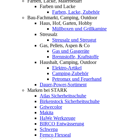
Farben, Lacke, Malerbedarf
Farben und Lacke
Farben, Lacke, Zubehör
Bau-Fachmarkt, Camping, Outdoor
Haus, Hof, Garten, Hobby
Müllboxen und Grillkamine
Streusalz
Streusalz und Streugut
Gas, Pellets, Aspen & Co
Gas und Gasgeräte
Brennstoffe, Kraftstoffe
Haushalt, Camping, Outdoor
Elektro-Artikel
Camping-Zubehör
Petromax und Feuerhand
Dauer-Power-Sortiment
Marken bei STARK
Atlas Sicherheitsschuhe
Birkenstock Sicherheitsschuhe
Griwecolor
Makita
HaWe Werkzeuge
BIRCO Entwässerung
Schwepa
Fernco Flexseal