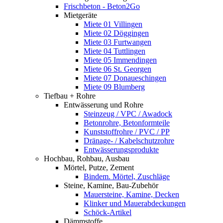
Frischbeton - Beton2Go
Mietgeräte
Miete 01 Villingen
Miete 02 Döggingen
Miete 03 Furtwangen
Miete 04 Tuttlingen
Miete 05 Immendingen
Miete 06 St. Georgen
Miete 07 Donaueschingen
Miete 09 Blumberg
Tiefbau + Rohre
Entwässerung und Rohre
Steinzeug / VPC / Awadock
Betonrohre, Betonformteile
Kunststoffrohre / PVC / PP
Dränage- / Kabelschutzrohre
Entwässerungsprodukte
Hochbau, Rohbau, Ausbau
Mörtel, Putze, Zement
Bindem. Mörtel, Zuschläge
Steine, Kamine, Bau-Zubehör
Mauersteine, Kamine, Decken
Klinker und Mauerabdeckungen
Schöck-Artikel
Dämmstoffe