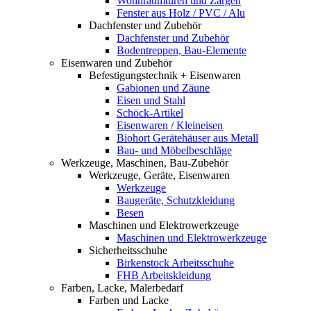
Wohnraumtüren und Zargen
Fenster aus Holz / PVC / Alu
Dachfenster und Zubehör
Dachfenster und Zubehör
Bodentreppen, Bau-Elemente
Eisenwaren und Zubehör
Befestigungstechnik + Eisenwaren
Gabionen und Zäune
Eisen und Stahl
Schöck-Artikel
Eisenwaren / Kleineisen
Biohort Gerätehäuser aus Metall
Bau- und Möbelbeschläge
Werkzeuge, Maschinen, Bau-Zubehör
Werkzeuge, Geräte, Eisenwaren
Werkzeuge
Baugeräte, Schutzkleidung
Besen
Maschinen und Elektrowerkzeuge
Maschinen und Elektrowerkzeuge
Sicherheitsschuhe
Birkenstock Arbeitsschuhe
FHB Arbeitskleidung
Farben, Lacke, Malerbedarf
Farben und Lacke