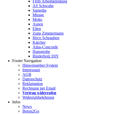
FHB Arbeitskleidung
AS Schwabe
Samedia
Mirage
Molto
Aspen
Elten
Zapp Zimmermann
Heco Schrauben
Kärcher
Atlas-Concorde
Hansgrohe
Binderholz DIY
Footer Navigation
Hinweisgeber-System
Impressum
AGB
Datenschutz
Reklamation
Rechnung per Email
Vertrag widerrufen
Widerrufsbelehrung
Infos
News
Beton2Go