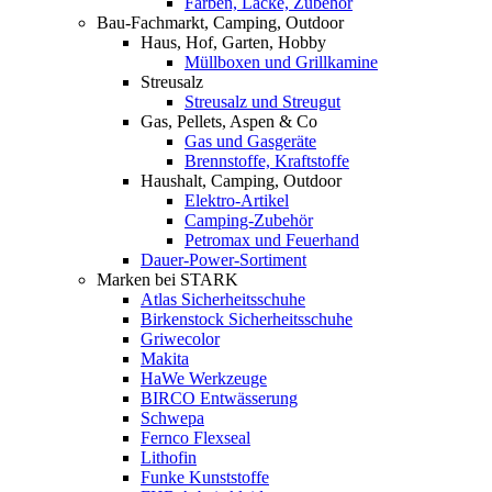
Farben, Lacke, Zubehör
Bau-Fachmarkt, Camping, Outdoor
Haus, Hof, Garten, Hobby
Müllboxen und Grillkamine
Streusalz
Streusalz und Streugut
Gas, Pellets, Aspen & Co
Gas und Gasgeräte
Brennstoffe, Kraftstoffe
Haushalt, Camping, Outdoor
Elektro-Artikel
Camping-Zubehör
Petromax und Feuerhand
Dauer-Power-Sortiment
Marken bei STARK
Atlas Sicherheitsschuhe
Birkenstock Sicherheitsschuhe
Griwecolor
Makita
HaWe Werkzeuge
BIRCO Entwässerung
Schwepa
Fernco Flexseal
Lithofin
Funke Kunststoffe