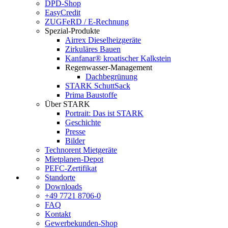
DPD-Shop
EasyCredit
ZUGFeRD / E-Rechnung
Spezial-Produkte
Airrex Dieselheizgeräte
Zirkuläres Bauen
Kanfanar® kroatischer Kalkstein
Regenwasser-Management
Dachbegrünung
STARK SchuttSack
Prima Baustoffe
Über STARK
Portrait: Das ist STARK
Geschichte
Presse
Bilder
Technorent Mietgeräte
Mietplanen-Depot
PEFC-Zertifikat
Standorte
Downloads
+49 7721 8706-0
FAQ
Kontakt
Gewerbekunden-Shop