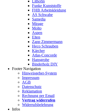
Lithofin
Funke Kunststoffe
FHB Arbeitskleidung
AS Schwabe
Samedia
Mirage
Molto
Aspen
Elten
Zapp Zimmermann
Heco Schrauben
Kärcher
Atlas-Concorde
Hansgrohe
Binderholz DIY
Footer Navigation
Hinweisgeber-System
Impressum
AGB
Datenschutz
Reklamation
Rechnung per Email
Vertrag widerrufen
Widerrufsbelehrung
Infos