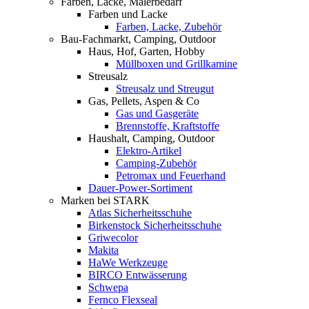
Farben, Lacke, Malerbedarf
Farben und Lacke
Farben, Lacke, Zubehör
Bau-Fachmarkt, Camping, Outdoor
Haus, Hof, Garten, Hobby
Müllboxen und Grillkamine
Streusalz
Streusalz und Streugut
Gas, Pellets, Aspen & Co
Gas und Gasgeräte
Brennstoffe, Kraftstoffe
Haushalt, Camping, Outdoor
Elektro-Artikel
Camping-Zubehör
Petromax und Feuerhand
Dauer-Power-Sortiment
Marken bei STARK
Atlas Sicherheitsschuhe
Birkenstock Sicherheitsschuhe
Griwecolor
Makita
HaWe Werkzeuge
BIRCO Entwässerung
Schwepa
Fernco Flexseal