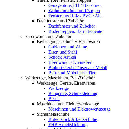
Türen, Tore, Fenster, Treppen
Garagentore, FH-/ Haustüren
Wohnraumtüren und Zargen
Fenster aus Holz / PVC / Alu
Dachfenster und Zubehör
Dachfenster und Zubehör
Bodentreppen, Bau-Elemente
Eisenwaren und Zubehör
Befestigungstechnik + Eisenwaren
Gabionen und Zäune
Eisen und Stahl
Schöck-Artikel
Eisenwaren / Kleineisen
Biohort Gerätehäuser aus Metall
Bau- und Möbelbeschläge
Werkzeuge, Maschinen, Bau-Zubehör
Werkzeuge, Geräte, Eisenwaren
Werkzeuge
Baugeräte, Schutzkleidung
Besen
Maschinen und Elektrowerkzeuge
Maschinen und Elektrowerkzeuge
Sicherheitsschuhe
Birkenstock Arbeitsschuhe
FHB Arbeitskleidung