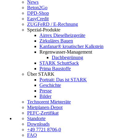
News
Beton2Go
DPD-Shop
EasyCredit
ZUGFeRD / E-Rechnung
Spezial-Produkte
Airrex Dieselheizgeräte
Zirkuläres Bauen
Kanfanar® kroatischer Kalkstein
Regenwasser-Management
Dachbegrünung
STARK SchuttSack
Prima Baustoffe
Über STARK
Portrait: Das ist STARK
Geschichte
Presse
Bilder
Technorent Mietgeräte
Mietplanen-Depot
PEFC-Zertifikat
Standorte
Downloads
+49 7721 8706-0
FAQ