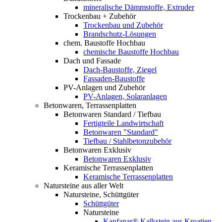
mineralische Dämmstoffe, Extruder
Trockenbau + Zubehör
Trockenbau und Zubehör
Brandschutz-Lösungen
chem. Baustoffe Hochbau
chemische Baustoffe Hochbau
Dach und Fassade
Dach-Baustoffe, Ziegel
Fassaden-Baustoffe
PV-Anlagen und Zubehör
PV-Anlagen, Solaranlagen
Betonwaren, Terrassenplatten
Betonwaren Standard / Tiefbau
Fertigteile Landwirtschaft
Betonwaren "Standard"
Tiefbau / Stahlbetonzubehör
Betonwaren Exklusiv
Betonwaren Exklusiv
Keramische Terrassenplatten
Keramische Terrassenplatten
Natursteine aus aller Welt
Natursteine, Schüttgüter
Schüttgüter
Natursteine
Kanfanar® Kalkstein aus Kroatien