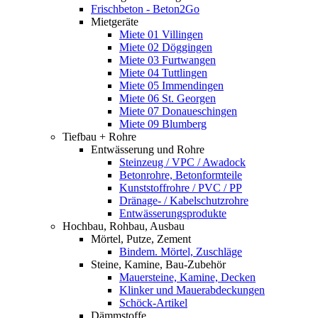
Frischbeton - Beton2Go
Mietgeräte
Miete 01 Villingen
Miete 02 Döggingen
Miete 03 Furtwangen
Miete 04 Tuttlingen
Miete 05 Immendingen
Miete 06 St. Georgen
Miete 07 Donaueschingen
Miete 09 Blumberg
Tiefbau + Rohre
Entwässerung und Rohre
Steinzeug / VPC / Awadock
Betonrohre, Betonformteile
Kunststoffrohre / PVC / PP
Dränage- / Kabelschutzrohre
Entwässerungsprodukte
Hochbau, Rohbau, Ausbau
Mörtel, Putze, Zement
Bindem. Mörtel, Zuschläge
Steine, Kamine, Bau-Zubehör
Mauersteine, Kamine, Decken
Klinker und Mauerabdeckungen
Schöck-Artikel
Dämmstoffe