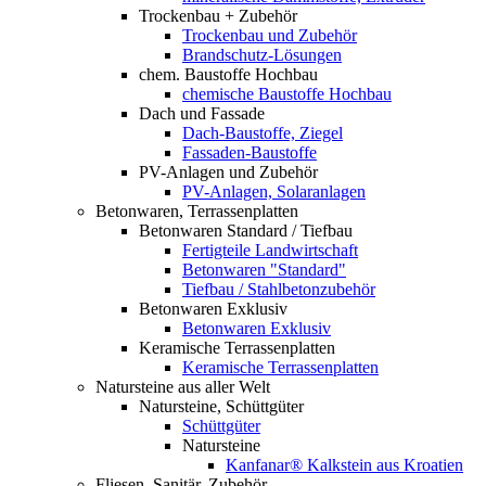
Trockenbau + Zubehör
Trockenbau und Zubehör
Brandschutz-Lösungen
chem. Baustoffe Hochbau
chemische Baustoffe Hochbau
Dach und Fassade
Dach-Baustoffe, Ziegel
Fassaden-Baustoffe
PV-Anlagen und Zubehör
PV-Anlagen, Solaranlagen
Betonwaren, Terrassenplatten
Betonwaren Standard / Tiefbau
Fertigteile Landwirtschaft
Betonwaren "Standard"
Tiefbau / Stahlbetonzubehör
Betonwaren Exklusiv
Betonwaren Exklusiv
Keramische Terrassenplatten
Keramische Terrassenplatten
Natursteine aus aller Welt
Natursteine, Schüttgüter
Schüttgüter
Natursteine
Kanfanar® Kalkstein aus Kroatien
Fliesen, Sanitär, Zubehör