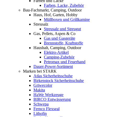
Farben und Lacke
Farben, Lacke, Zubehör
Bau-Fachmarkt, Camping, Outdoor
Haus, Hof, Garten, Hobby
Müllboxen und Grillkamine
Streusalz
Streusalz und Streugut
Gas, Pellets, Aspen & Co
Gas und Gasgeräte
Brennstoffe, Kraftstoffe
Haushalt, Camping, Outdoor
Elektro-Artikel
Camping-Zubehör
Petromax und Feuerhand
Dauer-Power-Sortiment
Marken bei STARK
Atlas Sicherheitsschuhe
Birkenstock Sicherheitsschuhe
Griwecolor
Makita
HaWe Werkzeuge
BIRCO Entwässerung
Schwepa
Fernco Flexseal
Lithofin