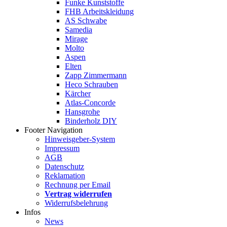
Funke Kunststoffe
FHB Arbeitskleidung
AS Schwabe
Samedia
Mirage
Molto
Aspen
Elten
Zapp Zimmermann
Heco Schrauben
Kärcher
Atlas-Concorde
Hansgrohe
Binderholz DIY
Footer Navigation
Hinweisgeber-System
Impressum
AGB
Datenschutz
Reklamation
Rechnung per Email
Vertrag widerrufen
Widerrufsbelehrung
Infos
News