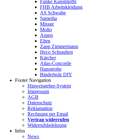
Funke Kunststoffe
FHB Arbeitskleidung
AS Schwabe
Samedia
Mirage
Molto
Aspen
Elten
Zapp Zimmermann
Heco Schrauben
Kärcher
Atlas-Concorde
Hansgrohe
Binderholz DIY
Footer Navigation
Hinweisgeber-System
Impressum
AGB
Datenschutz
Reklamation
Rechnung per Email
Vertrag widerrufen
Widerrufsbelehrung
Infos
News