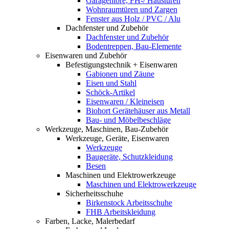
Garagentore, FH-/ Haustüren
Wohnraumtüren und Zargen
Fenster aus Holz / PVC / Alu
Dachfenster und Zubehör
Dachfenster und Zubehör
Bodentreppen, Bau-Elemente
Eisenwaren und Zubehör
Befestigungstechnik + Eisenwaren
Gabionen und Zäune
Eisen und Stahl
Schöck-Artikel
Eisenwaren / Kleineisen
Biohort Gerätehäuser aus Metall
Bau- und Möbelbeschläge
Werkzeuge, Maschinen, Bau-Zubehör
Werkzeuge, Geräte, Eisenwaren
Werkzeuge
Baugeräte, Schutzkleidung
Besen
Maschinen und Elektrowerkzeuge
Maschinen und Elektrowerkzeuge
Sicherheitsschuhe
Birkenstock Arbeitsschuhe
FHB Arbeitskleidung
Farben, Lacke, Malerbedarf