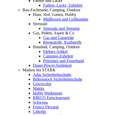
Farben und Lacke
Farben, Lacke, Zubehör
Bau-Fachmarkt, Camping, Outdoor
Haus, Hof, Garten, Hobby
Müllboxen und Grillkamine
Streusalz
Streusalz und Streugut
Gas, Pellets, Aspen & Co
Gas und Gasgeräte
Brennstoffe, Kraftstoffe
Haushalt, Camping, Outdoor
Elektro-Artikel
Camping-Zubehör
Petromax und Feuerhand
Dauer-Power-Sortiment
Marken bei STARK
Atlas Sicherheitsschuhe
Birkenstock Sicherheitsschuhe
Griwecolor
Makita
HaWe Werkzeuge
BIRCO Entwässerung
Schwepa
Fernco Flexseal
Lithofin