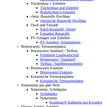
Trockenbau + Zubehör
Trockenbau und Zubehör
Brandschutz-Lösungen
chem. Baustoffe Hochbau
chemische Baustoffe Hochbau
Dach und Fassade
Dach-Baustoffe, Ziegel
Fassaden-Baustoffe
PV-Anlagen und Zubehör
PV-Anlagen, Solaranlagen
Betonwaren, Terrassenplatten
Betonwaren Standard / Tiefbau
Fertigteile Landwirtschaft
Betonwaren "Standard"
Tiefbau / Stahlbetonzubehör
Betonwaren Exklusiv
Betonwaren Exklusiv
Keramische Terrassenplatten
Keramische Terrassenplatten
Natursteine aus aller Welt
Natursteine, Schüttgüter
Schüttgüter
Natursteine
Kanfanar® Kalkstein aus Kroatien
Fliesen, Sanitär, Zubehör