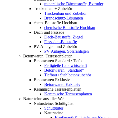
mineralische Dämmstoffe, Extruder
Trockenbau + Zubehör
Trockenbau und Zubehör
Brandschutz-Lösungen
chem. Baustoffe Hochbau
chemische Baustoffe Hochbau
Dach und Fassade
Dach-Baustoffe, Ziegel
Fassaden-Baustoffe
PV-Anlagen und Zubehör
PV-Anlagen, Solaranlagen
Betonwaren, Terrassenplatten
Betonwaren Standard / Tiefbau
Fertigteile Landwirtschaft
Betonwaren "Standard"
Tiefbau / Stahlbetonzubehör
Betonwaren Exklusiv
Betonwaren Exklusiv
Keramische Terrassenplatten
Keramische Terrassenplatten
Natursteine aus aller Welt
Natursteine, Schüttgüter
Schüttgüter
Natursteine
Kanfanar® Kalkstein aus Kroatien