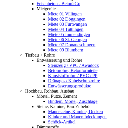
Frischbeton - Beton2Go
Mietgeräte
Miete 01 Villingen
Miete 02 Döggingen
Miete 03 Furtwangen
Miete 04 Tuttlingen
Miete 05 Immendingen
Miete 06 St. Georgen
Miete 07 Donaueschingen
Miete 09 Blumberg
Tiefbau + Rohre
Entwässerung und Rohre
Steinzeug / VPC / Awadock
Betonrohre, Betonformteile
Kunststoffrohre / PVC / PP
Dränage- / Kabelschutzrohre
Entwässerungsprodukte
Hochbau, Rohbau, Ausbau
Mörtel, Putze, Zement
Bindem. Mörtel, Zuschläge
Steine, Kamine, Bau-Zubehör
Mauersteine, Kamine, Decken
Klinker und Mauerabdeckungen
Schöck-Artikel
Dämmstoffe