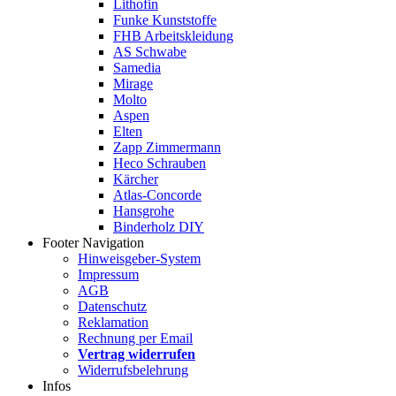
Lithofin
Funke Kunststoffe
FHB Arbeitskleidung
AS Schwabe
Samedia
Mirage
Molto
Aspen
Elten
Zapp Zimmermann
Heco Schrauben
Kärcher
Atlas-Concorde
Hansgrohe
Binderholz DIY
Footer Navigation
Hinweisgeber-System
Impressum
AGB
Datenschutz
Reklamation
Rechnung per Email
Vertrag widerrufen
Widerrufsbelehrung
Infos