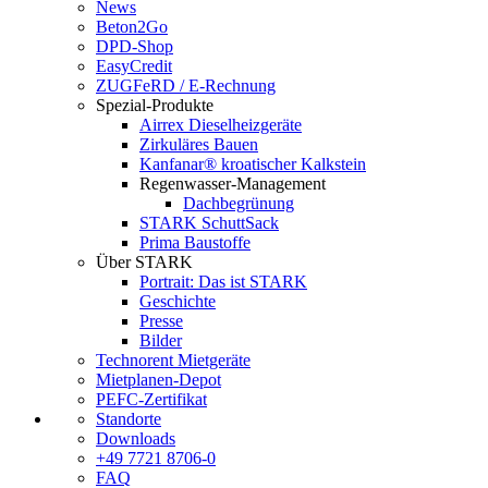
News
Beton2Go
DPD-Shop
EasyCredit
ZUGFeRD / E-Rechnung
Spezial-Produkte
Airrex Dieselheizgeräte
Zirkuläres Bauen
Kanfanar® kroatischer Kalkstein
Regenwasser-Management
Dachbegrünung
STARK SchuttSack
Prima Baustoffe
Über STARK
Portrait: Das ist STARK
Geschichte
Presse
Bilder
Technorent Mietgeräte
Mietplanen-Depot
PEFC-Zertifikat
Standorte
Downloads
+49 7721 8706-0
FAQ