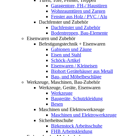
Türen, Tore, Fenster, Treppen
Garagentore, FH-/ Haustüren
Wohnraumtüren und Zargen
Fenster aus Holz / PVC / Alu
Dachfenster und Zubehör
Dachfenster und Zubehör
Bodentreppen, Bau-Elemente
Eisenwaren und Zubehör
Befestigungstechnik + Eisenwaren
Gabionen und Zäune
Eisen und Stahl
Schöck-Artikel
Eisenwaren / Kleineisen
Biohort Gerätehäuser aus Metall
Bau- und Möbelbeschläge
Werkzeuge, Maschinen, Bau-Zubehör
Werkzeuge, Geräte, Eisenwaren
Werkzeuge
Baugeräte, Schutzkleidung
Besen
Maschinen und Elektrowerkzeuge
Maschinen und Elektrowerkzeuge
Sicherheitsschuhe
Birkenstock Arbeitsschuhe
FHB Arbeitskleidung