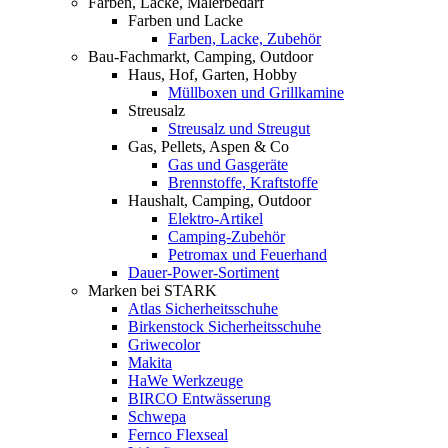
Farben, Lacke, Malerbedarf
Farben und Lacke
Farben, Lacke, Zubehör
Bau-Fachmarkt, Camping, Outdoor
Haus, Hof, Garten, Hobby
Müllboxen und Grillkamine
Streusalz
Streusalz und Streugut
Gas, Pellets, Aspen & Co
Gas und Gasgeräte
Brennstoffe, Kraftstoffe
Haushalt, Camping, Outdoor
Elektro-Artikel
Camping-Zubehör
Petromax und Feuerhand
Dauer-Power-Sortiment
Marken bei STARK
Atlas Sicherheitsschuhe
Birkenstock Sicherheitsschuhe
Griwecolor
Makita
HaWe Werkzeuge
BIRCO Entwässerung
Schwepa
Fernco Flexseal