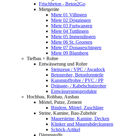
Frischbeton - Beton2Go
Mietgeräte
Miete 01 Villingen
Miete 02 Döggingen
Miete 03 Furtwangen
Miete 04 Tuttlingen
Miete 05 Immendingen
Miete 06 St. Georgen
Miete 07 Donaueschingen
Miete 09 Blumberg
Tiefbau + Rohre
Entwässerung und Rohre
Steinzeug / VPC / Awadock
Betonrohre, Betonformteile
Kunststoffrohre / PVC / PP
Dränage- / Kabelschutzrohre
Entwässerungsprodukte
Hochbau, Rohbau, Ausbau
Mörtel, Putze, Zement
Bindem. Mörtel, Zuschläge
Steine, Kamine, Bau-Zubehör
Mauersteine, Kamine, Decken
Klinker und Mauerabdeckungen
Schöck-Artikel
Dämmstoffe