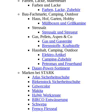
Farben, Lacke, Malerbedarf
Farben und Lacke
Farben, Lacke, Zubehör
Bau-Fachmarkt, Camping, Outdoor
Haus, Hof, Garten, Hobby
Müllboxen und Grillkamine
Streusalz
Streusalz und Streugut
Gas, Pellets, Aspen & Co
Gas und Gasgeräte
Brennstoffe, Kraftstoffe
Haushalt, Camping, Outdoor
Elektro-Artikel
Camping-Zubehör
Petromax und Feuerhand
Dauer-Power-Sortiment
Marken bei STARK
Atlas Sicherheitsschuhe
Birkenstock Sicherheitsschuhe
Griwecolor
Makita
HaWe Werkzeuge
BIRCO Entwässerung
Schwepa
Fernco Flexseal