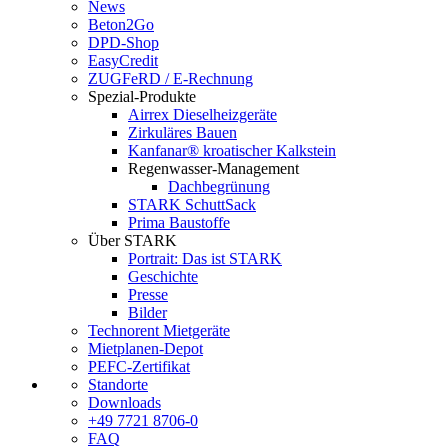
News
Beton2Go
DPD-Shop
EasyCredit
ZUGFeRD / E-Rechnung
Spezial-Produkte
Airrex Dieselheizgeräte
Zirkuläres Bauen
Kanfanar® kroatischer Kalkstein
Regenwasser-Management
Dachbegrünung
STARK SchuttSack
Prima Baustoffe
Über STARK
Portrait: Das ist STARK
Geschichte
Presse
Bilder
Technorent Mietgeräte
Mietplanen-Depot
PEFC-Zertifikat
Standorte
Downloads
+49 7721 8706-0
FAQ