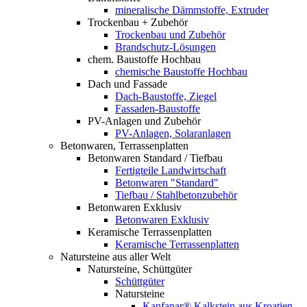
mineralische Dämmstoffe, Extruder
Trockenbau + Zubehör
Trockenbau und Zubehör
Brandschutz-Lösungen
chem. Baustoffe Hochbau
chemische Baustoffe Hochbau
Dach und Fassade
Dach-Baustoffe, Ziegel
Fassaden-Baustoffe
PV-Anlagen und Zubehör
PV-Anlagen, Solaranlagen
Betonwaren, Terrassenplatten
Betonwaren Standard / Tiefbau
Fertigteile Landwirtschaft
Betonwaren "Standard"
Tiefbau / Stahlbetonzubehör
Betonwaren Exklusiv
Betonwaren Exklusiv
Keramische Terrassenplatten
Keramische Terrassenplatten
Natursteine aus aller Welt
Natursteine, Schüttgüter
Schüttgüter
Natursteine
Kanfanar® Kalkstein aus Kroatien