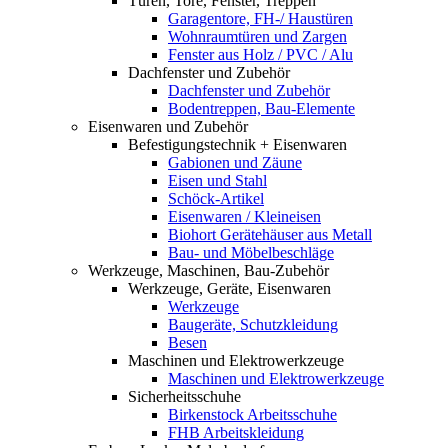
Türen, Tore, Fenster, Treppen
Garagentore, FH-/ Haustüren
Wohnraumtüren und Zargen
Fenster aus Holz / PVC / Alu
Dachfenster und Zubehör
Dachfenster und Zubehör
Bodentreppen, Bau-Elemente
Eisenwaren und Zubehör
Befestigungstechnik + Eisenwaren
Gabionen und Zäune
Eisen und Stahl
Schöck-Artikel
Eisenwaren / Kleineisen
Biohort Gerätehäuser aus Metall
Bau- und Möbelbeschläge
Werkzeuge, Maschinen, Bau-Zubehör
Werkzeuge, Geräte, Eisenwaren
Werkzeuge
Baugeräte, Schutzkleidung
Besen
Maschinen und Elektrowerkzeuge
Maschinen und Elektrowerkzeuge
Sicherheitsschuhe
Birkenstock Arbeitsschuhe
FHB Arbeitskleidung