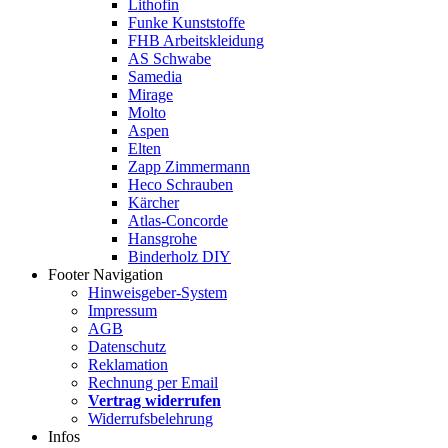
Lithofin
Funke Kunststoffe
FHB Arbeitskleidung
AS Schwabe
Samedia
Mirage
Molto
Aspen
Elten
Zapp Zimmermann
Heco Schrauben
Kärcher
Atlas-Concorde
Hansgrohe
Binderholz DIY
Footer Navigation
Hinweisgeber-System
Impressum
AGB
Datenschutz
Reklamation
Rechnung per Email
Vertrag widerrufen
Widerrufsbelehrung
Infos