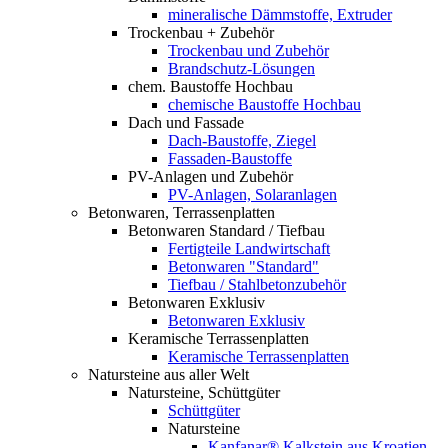
mineralische Dämmstoffe, Extruder
Trockenbau + Zubehör
Trockenbau und Zubehör
Brandschutz-Lösungen
chem. Baustoffe Hochbau
chemische Baustoffe Hochbau
Dach und Fassade
Dach-Baustoffe, Ziegel
Fassaden-Baustoffe
PV-Anlagen und Zubehör
PV-Anlagen, Solaranlagen
Betonwaren, Terrassenplatten
Betonwaren Standard / Tiefbau
Fertigteile Landwirtschaft
Betonwaren "Standard"
Tiefbau / Stahlbetonzubehör
Betonwaren Exklusiv
Betonwaren Exklusiv
Keramische Terrassenplatten
Keramische Terrassenplatten
Natursteine aus aller Welt
Natursteine, Schüttgüter
Schüttgüter
Natursteine
Kanfanar® Kalkstein aus Kroatien