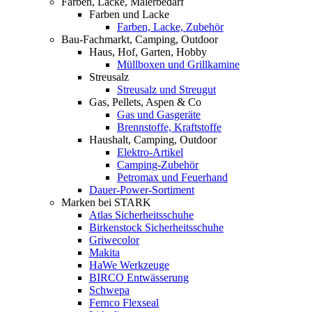
Farben, Lacke, Malerbedarf
Farben und Lacke
Farben, Lacke, Zubehör
Bau-Fachmarkt, Camping, Outdoor
Haus, Hof, Garten, Hobby
Müllboxen und Grillkamine
Streusalz
Streusalz und Streugut
Gas, Pellets, Aspen & Co
Gas und Gasgeräte
Brennstoffe, Kraftstoffe
Haushalt, Camping, Outdoor
Elektro-Artikel
Camping-Zubehör
Petromax und Feuerhand
Dauer-Power-Sortiment
Marken bei STARK
Atlas Sicherheitsschuhe
Birkenstock Sicherheitsschuhe
Griwecolor
Makita
HaWe Werkzeuge
BIRCO Entwässerung
Schwepa
Fernco Flexseal