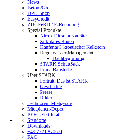
News
Beton2Go
DPD-Shop
EasyCredit
ZUGFeRD / E-Rechnung
Spezial-Produkte
Airrex Dieselheizgeräte
Zirkuläres Bauen
Kanfanar® kroatischer Kalkstein
Regenwasser-Management
Dachbegrünung
STARK SchuttSack
Prima Baustoffe
Über STARK
Portrait: Das ist STARK
Geschichte
Presse
Bilder
Technorent Mietgeräte
Mietplanen-Depot
PEFC-Zertifikat
Standorte
Downloads
+49 7721 8706-0
FAQ