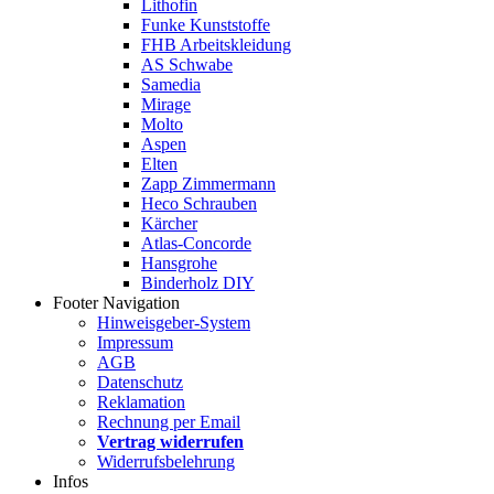
Lithofin
Funke Kunststoffe
FHB Arbeitskleidung
AS Schwabe
Samedia
Mirage
Molto
Aspen
Elten
Zapp Zimmermann
Heco Schrauben
Kärcher
Atlas-Concorde
Hansgrohe
Binderholz DIY
Footer Navigation
Hinweisgeber-System
Impressum
AGB
Datenschutz
Reklamation
Rechnung per Email
Vertrag widerrufen
Widerrufsbelehrung
Infos