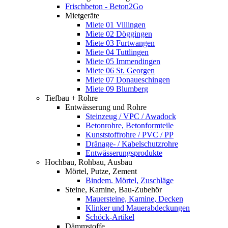
Frischbeton - Beton2Go
Mietgeräte
Miete 01 Villingen
Miete 02 Döggingen
Miete 03 Furtwangen
Miete 04 Tuttlingen
Miete 05 Immendingen
Miete 06 St. Georgen
Miete 07 Donaueschingen
Miete 09 Blumberg
Tiefbau + Rohre
Entwässerung und Rohre
Steinzeug / VPC / Awadock
Betonrohre, Betonformteile
Kunststoffrohre / PVC / PP
Dränage- / Kabelschutzrohre
Entwässerungsprodukte
Hochbau, Rohbau, Ausbau
Mörtel, Putze, Zement
Bindem. Mörtel, Zuschläge
Steine, Kamine, Bau-Zubehör
Mauersteine, Kamine, Decken
Klinker und Mauerabdeckungen
Schöck-Artikel
Dämmstoffe