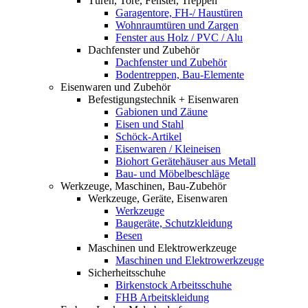
Türen, Tore, Fenster, Treppen
Garagentore, FH-/ Haustüren
Wohnraumtüren und Zargen
Fenster aus Holz / PVC / Alu
Dachfenster und Zubehör
Dachfenster und Zubehör
Bodentreppen, Bau-Elemente
Eisenwaren und Zubehör
Befestigungstechnik + Eisenwaren
Gabionen und Zäune
Eisen und Stahl
Schöck-Artikel
Eisenwaren / Kleineisen
Biohort Gerätehäuser aus Metall
Bau- und Möbelbeschläge
Werkzeuge, Maschinen, Bau-Zubehör
Werkzeuge, Geräte, Eisenwaren
Werkzeuge
Baugeräte, Schutzkleidung
Besen
Maschinen und Elektrowerkzeuge
Maschinen und Elektrowerkzeuge
Sicherheitsschuhe
Birkenstock Arbeitsschuhe
FHB Arbeitskleidung