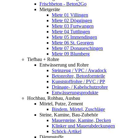
Frischbeton - Beton2Go
Mietgeräte
Miete 01 Villingen
Miete 02 Döggingen
Miete 03 Furtwangen
Miete 04 Tuttlingen
Miete 05 Immendingen
Miete 06 St. Georgen
Miete 07 Donaueschingen
Miete 09 Blumberg
Tiefbau + Rohre
Entwässerung und Rohre
Steinzeug / VPC / Awadock
Betonrohre, Betonformteile
Kunststoffrohre / PVC / PP
Dränage- / Kabelschutzrohre
Entwässerungsprodukte
Hochbau, Rohbau, Ausbau
Mörtel, Putze, Zement
Bindem. Mörtel, Zuschläge
Steine, Kamine, Bau-Zubehör
Mauersteine, Kamine, Decken
Klinker und Mauerabdeckungen
Schöck-Artikel
Dämmstoffe