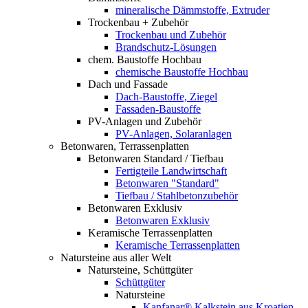
mineralische Dämmstoffe, Extruder
Trockenbau + Zubehör
Trockenbau und Zubehör
Brandschutz-Lösungen
chem. Baustoffe Hochbau
chemische Baustoffe Hochbau
Dach und Fassade
Dach-Baustoffe, Ziegel
Fassaden-Baustoffe
PV-Anlagen und Zubehör
PV-Anlagen, Solaranlagen
Betonwaren, Terrassenplatten
Betonwaren Standard / Tiefbau
Fertigteile Landwirtschaft
Betonwaren "Standard"
Tiefbau / Stahlbetonzubehör
Betonwaren Exklusiv
Betonwaren Exklusiv
Keramische Terrassenplatten
Keramische Terrassenplatten
Natursteine aus aller Welt
Natursteine, Schüttgüter
Schüttgüter
Natursteine
Kanfanar® Kalkstein aus Kroatien