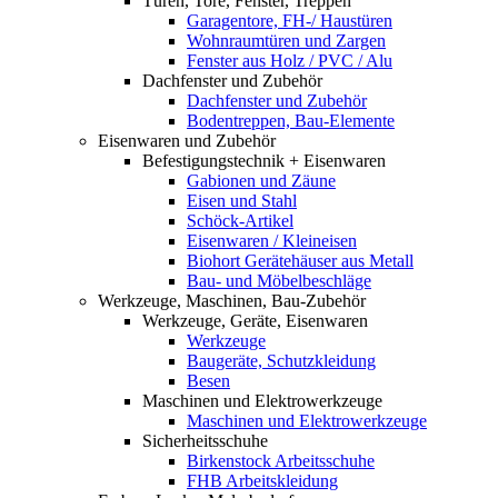
Türen, Tore, Fenster, Treppen
Garagentore, FH-/ Haustüren
Wohnraumtüren und Zargen
Fenster aus Holz / PVC / Alu
Dachfenster und Zubehör
Dachfenster und Zubehör
Bodentreppen, Bau-Elemente
Eisenwaren und Zubehör
Befestigungstechnik + Eisenwaren
Gabionen und Zäune
Eisen und Stahl
Schöck-Artikel
Eisenwaren / Kleineisen
Biohort Gerätehäuser aus Metall
Bau- und Möbelbeschläge
Werkzeuge, Maschinen, Bau-Zubehör
Werkzeuge, Geräte, Eisenwaren
Werkzeuge
Baugeräte, Schutzkleidung
Besen
Maschinen und Elektrowerkzeuge
Maschinen und Elektrowerkzeuge
Sicherheitsschuhe
Birkenstock Arbeitsschuhe
FHB Arbeitskleidung