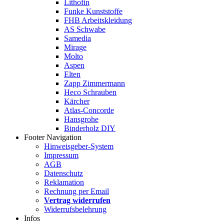
Lithofin
Funke Kunststoffe
FHB Arbeitskleidung
AS Schwabe
Samedia
Mirage
Molto
Aspen
Elten
Zapp Zimmermann
Heco Schrauben
Kärcher
Atlas-Concorde
Hansgrohe
Binderholz DIY
Footer Navigation
Hinweisgeber-System
Impressum
AGB
Datenschutz
Reklamation
Rechnung per Email
Vertrag widerrufen
Widerrufsbelehrung
Infos