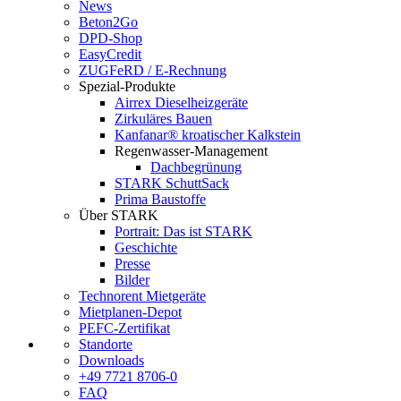
News
Beton2Go
DPD-Shop
EasyCredit
ZUGFeRD / E-Rechnung
Spezial-Produkte
Airrex Dieselheizgeräte
Zirkuläres Bauen
Kanfanar® kroatischer Kalkstein
Regenwasser-Management
Dachbegrünung
STARK SchuttSack
Prima Baustoffe
Über STARK
Portrait: Das ist STARK
Geschichte
Presse
Bilder
Technorent Mietgeräte
Mietplanen-Depot
PEFC-Zertifikat
Standorte
Downloads
+49 7721 8706-0
FAQ