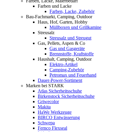
Farben, Lacke, Malerbedarf
Farben und Lacke
Farben, Lacke, Zubehör
Bau-Fachmarkt, Camping, Outdoor
Haus, Hof, Garten, Hobby
Müllboxen und Grillkamine
Streusalz
Streusalz und Streugut
Gas, Pellets, Aspen & Co
Gas und Gasgeräte
Brennstoffe, Kraftstoffe
Haushalt, Camping, Outdoor
Elektro-Artikel
Camping-Zubehör
Petromax und Feuerhand
Dauer-Power-Sortiment
Marken bei STARK
Atlas Sicherheitsschuhe
Birkenstock Sicherheitsschuhe
Griwecolor
Makita
HaWe Werkzeuge
BIRCO Entwässerung
Schwepa
Fernco Flexseal