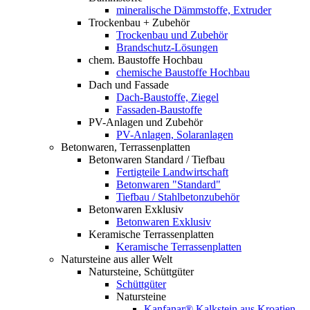
mineralische Dämmstoffe, Extruder
Trockenbau + Zubehör
Trockenbau und Zubehör
Brandschutz-Lösungen
chem. Baustoffe Hochbau
chemische Baustoffe Hochbau
Dach und Fassade
Dach-Baustoffe, Ziegel
Fassaden-Baustoffe
PV-Anlagen und Zubehör
PV-Anlagen, Solaranlagen
Betonwaren, Terrassenplatten
Betonwaren Standard / Tiefbau
Fertigteile Landwirtschaft
Betonwaren "Standard"
Tiefbau / Stahlbetonzubehör
Betonwaren Exklusiv
Betonwaren Exklusiv
Keramische Terrassenplatten
Keramische Terrassenplatten
Natursteine aus aller Welt
Natursteine, Schüttgüter
Schüttgüter
Natursteine
Kanfanar® Kalkstein aus Kroatien