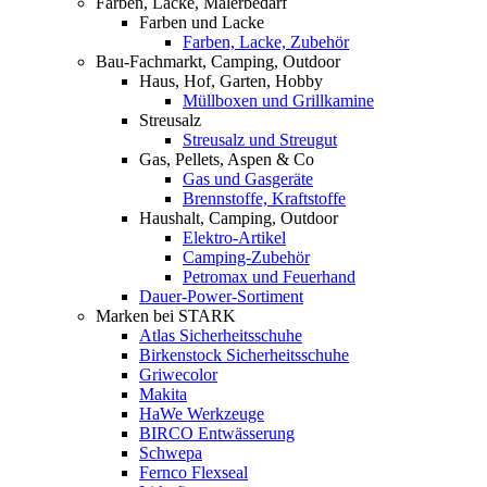
Farben, Lacke, Malerbedarf
Farben und Lacke
Farben, Lacke, Zubehör
Bau-Fachmarkt, Camping, Outdoor
Haus, Hof, Garten, Hobby
Müllboxen und Grillkamine
Streusalz
Streusalz und Streugut
Gas, Pellets, Aspen & Co
Gas und Gasgeräte
Brennstoffe, Kraftstoffe
Haushalt, Camping, Outdoor
Elektro-Artikel
Camping-Zubehör
Petromax und Feuerhand
Dauer-Power-Sortiment
Marken bei STARK
Atlas Sicherheitsschuhe
Birkenstock Sicherheitsschuhe
Griwecolor
Makita
HaWe Werkzeuge
BIRCO Entwässerung
Schwepa
Fernco Flexseal