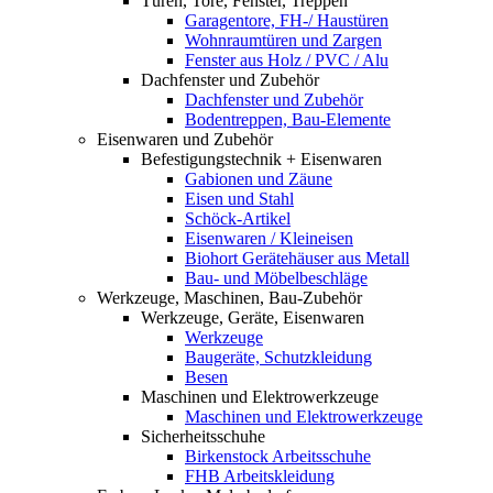
Türen, Tore, Fenster, Treppen
Garagentore, FH-/ Haustüren
Wohnraumtüren und Zargen
Fenster aus Holz / PVC / Alu
Dachfenster und Zubehör
Dachfenster und Zubehör
Bodentreppen, Bau-Elemente
Eisenwaren und Zubehör
Befestigungstechnik + Eisenwaren
Gabionen und Zäune
Eisen und Stahl
Schöck-Artikel
Eisenwaren / Kleineisen
Biohort Gerätehäuser aus Metall
Bau- und Möbelbeschläge
Werkzeuge, Maschinen, Bau-Zubehör
Werkzeuge, Geräte, Eisenwaren
Werkzeuge
Baugeräte, Schutzkleidung
Besen
Maschinen und Elektrowerkzeuge
Maschinen und Elektrowerkzeuge
Sicherheitsschuhe
Birkenstock Arbeitsschuhe
FHB Arbeitskleidung