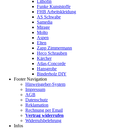
Lithofin
Funke Kunststoffe
FHB Arbeitskleidung
AS Schwabe
Samedia
Mirage
Molto
Aspen
Elten
Zapp Zimmermann
Heco Schrauben
Kärcher
Atlas-Concorde
Hansgrohe
Binderholz DIY
Footer Navigation
Hinweisgeber-System
Impressum
AGB
Datenschutz
Reklamation
Rechnung per Email
Vertrag widerrufen
Widerrufsbelehrung
Infos