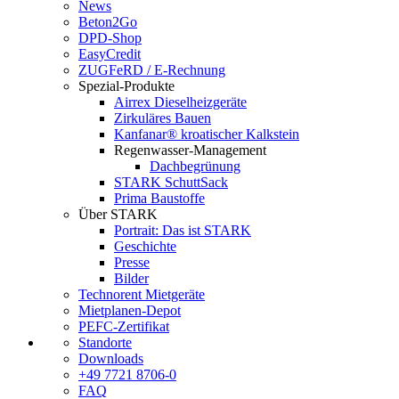
News
Beton2Go
DPD-Shop
EasyCredit
ZUGFeRD / E-Rechnung
Spezial-Produkte
Airrex Dieselheizgeräte
Zirkuläres Bauen
Kanfanar® kroatischer Kalkstein
Regenwasser-Management
Dachbegrünung
STARK SchuttSack
Prima Baustoffe
Über STARK
Portrait: Das ist STARK
Geschichte
Presse
Bilder
Technorent Mietgeräte
Mietplanen-Depot
PEFC-Zertifikat
Standorte
Downloads
+49 7721 8706-0
FAQ