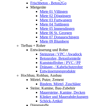
Frischbeton - Beton2Go
Mietgeräte
Miete 01 Villingen
Miete 02 Döggingen
Miete 03 Furtwangen
Miete 04 Tuttlingen
Miete 05 Immendingen
Miete 06 St. Georgen
Miete 07 Donaueschingen
Miete 09 Blumberg
Tiefbau + Rohre
Entwässerung und Rohre
Steinzeug / VPC / Awadock
Betonrohre, Betonformteile
Kunststoffrohre / PVC / PP
Dränage- / Kabelschutzrohre
Entwässerungsprodukte
Hochbau, Rohbau, Ausbau
Mörtel, Putze, Zement
Bindem. Mörtel, Zuschläge
Steine, Kamine, Bau-Zubehör
Mauersteine, Kamine, Decken
Klinker und Mauerabdeckungen
Schöck-Artikel
Dämmstoffe