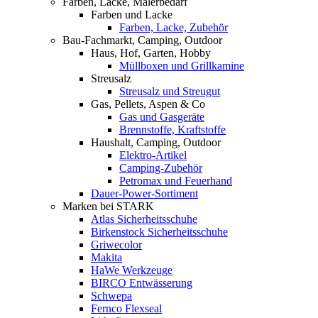
Farben, Lacke, Malerbedarf
Farben und Lacke
Farben, Lacke, Zubehör
Bau-Fachmarkt, Camping, Outdoor
Haus, Hof, Garten, Hobby
Müllboxen und Grillkamine
Streusalz
Streusalz und Streugut
Gas, Pellets, Aspen & Co
Gas und Gasgeräte
Brennstoffe, Kraftstoffe
Haushalt, Camping, Outdoor
Elektro-Artikel
Camping-Zubehör
Petromax und Feuerhand
Dauer-Power-Sortiment
Marken bei STARK
Atlas Sicherheitsschuhe
Birkenstock Sicherheitsschuhe
Griwecolor
Makita
HaWe Werkzeuge
BIRCO Entwässerung
Schwepa
Fernco Flexseal