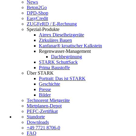
News
Beton2Go
DPD-Shop
EasyCredit
ZUGFeRD / E-Rechnung
Spezial-Produkte
Airrex Dieselheizgeräte
Zirkuläres Bauen
Kanfanar® kroatischer Kalkstein
Regenwasser-Management
Dachbegrünung
STARK SchuttSack
Prima Baustoffe
Über STARK
Portrait: Das ist STARK
Geschichte
Presse
Bilder
Technorent Mietgeräte
Mietplanen-Depot
PEFC-Zertifikat
Standorte
Downloads
+49 7721 8706-0
FAQ