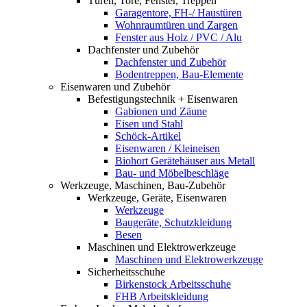
Türen, Tore, Fenster, Treppen
Garagentore, FH-/ Haustüren
Wohnraumtüren und Zargen
Fenster aus Holz / PVC / Alu
Dachfenster und Zubehör
Dachfenster und Zubehör
Bodentreppen, Bau-Elemente
Eisenwaren und Zubehör
Befestigungstechnik + Eisenwaren
Gabionen und Zäune
Eisen und Stahl
Schöck-Artikel
Eisenwaren / Kleineisen
Biohort Gerätehäuser aus Metall
Bau- und Möbelbeschläge
Werkzeuge, Maschinen, Bau-Zubehör
Werkzeuge, Geräte, Eisenwaren
Werkzeuge
Baugeräte, Schutzkleidung
Besen
Maschinen und Elektrowerkzeuge
Maschinen und Elektrowerkzeuge
Sicherheitsschuhe
Birkenstock Arbeitsschuhe
FHB Arbeitskleidung