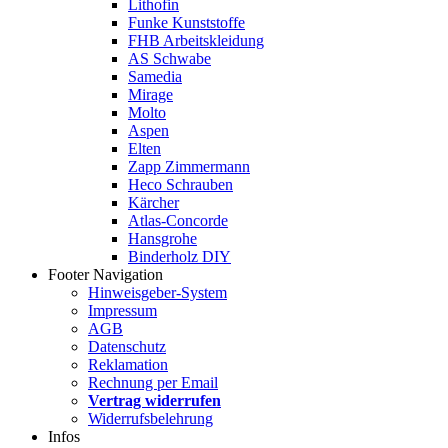
Lithofin
Funke Kunststoffe
FHB Arbeitskleidung
AS Schwabe
Samedia
Mirage
Molto
Aspen
Elten
Zapp Zimmermann
Heco Schrauben
Kärcher
Atlas-Concorde
Hansgrohe
Binderholz DIY
Footer Navigation
Hinweisgeber-System
Impressum
AGB
Datenschutz
Reklamation
Rechnung per Email
Vertrag widerrufen
Widerrufsbelehrung
Infos