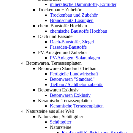
mineralische Dämmstoffe, Extruder
Trockenbau + Zubehör
Trockenbau und Zubehör
Brandschutz-Lösungen
chem. Baustoffe Hochbau
chemische Baustoffe Hochbau
Dach und Fassade
Dach-Baustoffe, Ziegel
Fassaden-Baustoffe
PV-Anlagen und Zubehör
PV-Anlagen, Solaranlagen
Betonwaren, Terrassenplatten
Betonwaren Standard / Tiefbau
Fertigteile Landwirtschaft
Betonwaren "Standard"
Tiefbau / Stahlbetonzubehör
Betonwaren Exklusiv
Betonwaren Exklusiv
Keramische Terrassenplatten
Keramische Terrassenplatten
Natursteine aus aller Welt
Natursteine, Schüttgüter
Schüttgüter
Natursteine
Kanfanar® Kalkstein aus Kroatien