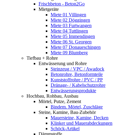
Frischbeton - Beton2Go
Mietgeräte
Miete 01 Villingen
Miete 02 Döggingen
Miete 03 Furtwangen
Miete 04 Tuttlingen
Miete 05 Immendingen
Miete 06 St. Georgen
Miete 07 Donaueschingen
Miete 09 Blumberg
Tiefbau + Rohre
Entwässerung und Rohre
Steinzeug / VPC / Awadock
Betonrohre, Betonformteile
Kunststoffrohre / PVC / PP
Dränage- / Kabelschutzrohre
Entwässerungsprodukte
Hochbau, Rohbau, Ausbau
Mörtel, Putze, Zement
Bindem. Mörtel, Zuschläge
Steine, Kamine, Bau-Zubehör
Mauersteine, Kamine, Decken
Klinker und Mauerabdeckungen
Schöck-Artikel
Dämmstoffe