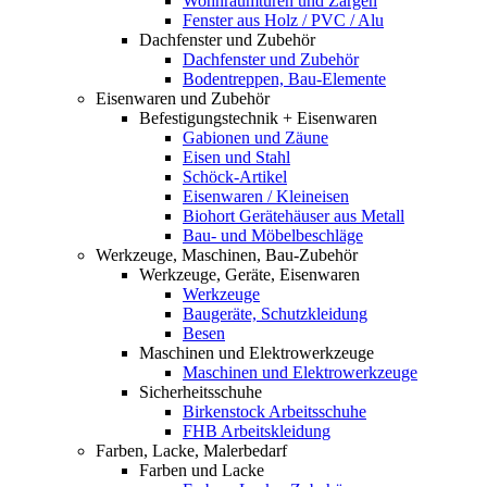
Wohnraumtüren und Zargen
Fenster aus Holz / PVC / Alu
Dachfenster und Zubehör
Dachfenster und Zubehör
Bodentreppen, Bau-Elemente
Eisenwaren und Zubehör
Befestigungstechnik + Eisenwaren
Gabionen und Zäune
Eisen und Stahl
Schöck-Artikel
Eisenwaren / Kleineisen
Biohort Gerätehäuser aus Metall
Bau- und Möbelbeschläge
Werkzeuge, Maschinen, Bau-Zubehör
Werkzeuge, Geräte, Eisenwaren
Werkzeuge
Baugeräte, Schutzkleidung
Besen
Maschinen und Elektrowerkzeuge
Maschinen und Elektrowerkzeuge
Sicherheitsschuhe
Birkenstock Arbeitsschuhe
FHB Arbeitskleidung
Farben, Lacke, Malerbedarf
Farben und Lacke