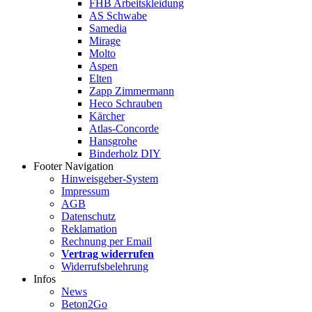
FHB Arbeitskleidung
AS Schwabe
Samedia
Mirage
Molto
Aspen
Elten
Zapp Zimmermann
Heco Schrauben
Kärcher
Atlas-Concorde
Hansgrohe
Binderholz DIY
Footer Navigation
Hinweisgeber-System
Impressum
AGB
Datenschutz
Reklamation
Rechnung per Email
Vertrag widerrufen
Widerrufsbelehrung
Infos
News
Beton2Go