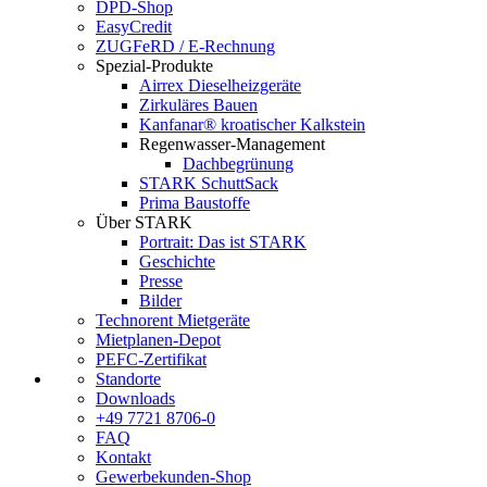
DPD-Shop
EasyCredit
ZUGFeRD / E-Rechnung
Spezial-Produkte
Airrex Dieselheizgeräte
Zirkuläres Bauen
Kanfanar® kroatischer Kalkstein
Regenwasser-Management
Dachbegrünung
STARK SchuttSack
Prima Baustoffe
Über STARK
Portrait: Das ist STARK
Geschichte
Presse
Bilder
Technorent Mietgeräte
Mietplanen-Depot
PEFC-Zertifikat
Standorte
Downloads
+49 7721 8706-0
FAQ
Kontakt
Gewerbekunden-Shop