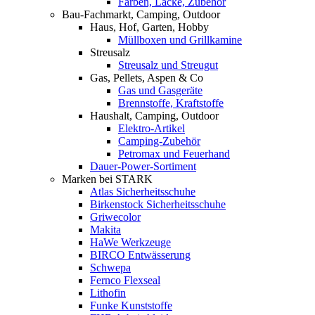
Farben, Lacke, Zubehör
Bau-Fachmarkt, Camping, Outdoor
Haus, Hof, Garten, Hobby
Müllboxen und Grillkamine
Streusalz
Streusalz und Streugut
Gas, Pellets, Aspen & Co
Gas und Gasgeräte
Brennstoffe, Kraftstoffe
Haushalt, Camping, Outdoor
Elektro-Artikel
Camping-Zubehör
Petromax und Feuerhand
Dauer-Power-Sortiment
Marken bei STARK
Atlas Sicherheitsschuhe
Birkenstock Sicherheitsschuhe
Griwecolor
Makita
HaWe Werkzeuge
BIRCO Entwässerung
Schwepa
Fernco Flexseal
Lithofin
Funke Kunststoffe