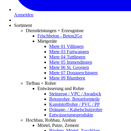
Anmelden
Sortiment
Dienstleistungen + Erzeugnisse
Frischbeton - Beton2Go
Mietgeräte
Miete 01 Villingen
Miete 03 Furtwangen
Miete 04 Tuttlingen
Miete 05 Immendingen
Miete 06 St. Georgen
Miete 07 Donaueschingen
Miete 09 Blumberg
Tiefbau + Rohre
Entwässerung und Rohre
Steinzeug / VPC / Awadock
Betonrohre, Betonformteile
Kunststoffrohre / PVC / PP
Dränage- / Kabelschutzrohre
Entwässerungsprodukte
Hochbau, Rohbau, Ausbau
Mörtel, Putze, Zement
Bindem. Mörtel, Zuschläge