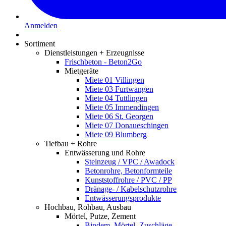
Anmelden
Sortiment
Dienstleistungen + Erzeugnisse
Frischbeton - Beton2Go
Mietgeräte
Miete 01 Villingen
Miete 03 Furtwangen
Miete 04 Tuttlingen
Miete 05 Immendingen
Miete 06 St. Georgen
Miete 07 Donaueschingen
Miete 09 Blumberg
Tiefbau + Rohre
Entwässerung und Rohre
Steinzeug / VPC / Awadock
Betonrohre, Betonformteile
Kunststoffrohre / PVC / PP
Dränage- / Kabelschutzrohre
Entwässerungsprodukte
Hochbau, Rohbau, Ausbau
Mörtel, Putze, Zement
Bindem. Mörtel, Zuschläge