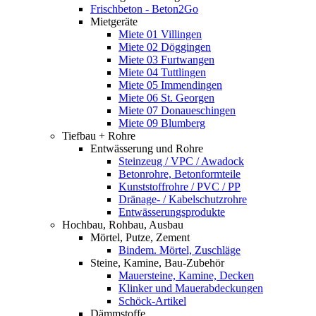
Frischbeton - Beton2Go
Mietgeräte
Miete 01 Villingen
Miete 02 Döggingen
Miete 03 Furtwangen
Miete 04 Tuttlingen
Miete 05 Immendingen
Miete 06 St. Georgen
Miete 07 Donaueschingen
Miete 09 Blumberg
Tiefbau + Rohre
Entwässerung und Rohre
Steinzeug / VPC / Awadock
Betonrohre, Betonformteile
Kunststoffrohre / PVC / PP
Dränage- / Kabelschutzrohre
Entwässerungsprodukte
Hochbau, Rohbau, Ausbau
Mörtel, Putze, Zement
Bindem. Mörtel, Zuschläge
Steine, Kamine, Bau-Zubehör
Mauersteine, Kamine, Decken
Klinker und Mauerabdeckungen
Schöck-Artikel
Dämmstoffe