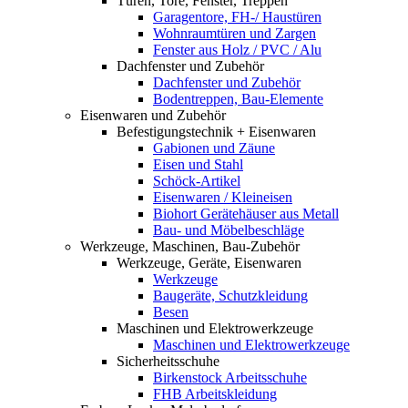
Türen, Tore, Fenster, Treppen
Garagentore, FH-/ Haustüren
Wohnraumtüren und Zargen
Fenster aus Holz / PVC / Alu
Dachfenster und Zubehör
Dachfenster und Zubehör
Bodentreppen, Bau-Elemente
Eisenwaren und Zubehör
Befestigungstechnik + Eisenwaren
Gabionen und Zäune
Eisen und Stahl
Schöck-Artikel
Eisenwaren / Kleineisen
Biohort Gerätehäuser aus Metall
Bau- und Möbelbeschläge
Werkzeuge, Maschinen, Bau-Zubehör
Werkzeuge, Geräte, Eisenwaren
Werkzeuge
Baugeräte, Schutzkleidung
Besen
Maschinen und Elektrowerkzeuge
Maschinen und Elektrowerkzeuge
Sicherheitsschuhe
Birkenstock Arbeitsschuhe
FHB Arbeitskleidung