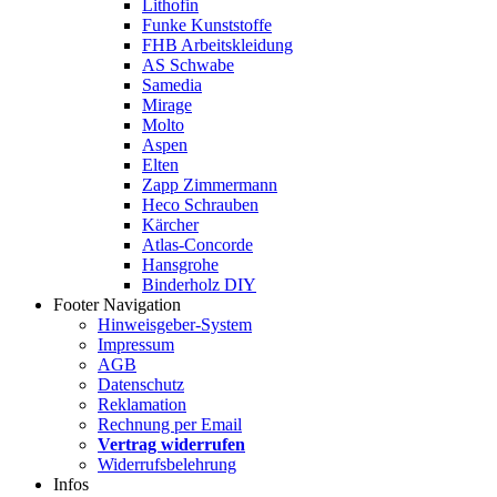
Lithofin
Funke Kunststoffe
FHB Arbeitskleidung
AS Schwabe
Samedia
Mirage
Molto
Aspen
Elten
Zapp Zimmermann
Heco Schrauben
Kärcher
Atlas-Concorde
Hansgrohe
Binderholz DIY
Footer Navigation
Hinweisgeber-System
Impressum
AGB
Datenschutz
Reklamation
Rechnung per Email
Vertrag widerrufen
Widerrufsbelehrung
Infos