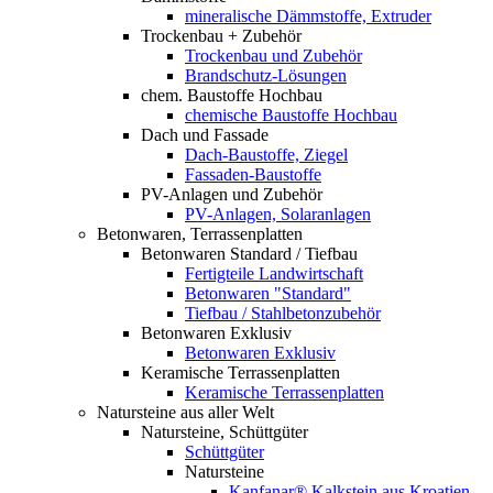
mineralische Dämmstoffe, Extruder
Trockenbau + Zubehör
Trockenbau und Zubehör
Brandschutz-Lösungen
chem. Baustoffe Hochbau
chemische Baustoffe Hochbau
Dach und Fassade
Dach-Baustoffe, Ziegel
Fassaden-Baustoffe
PV-Anlagen und Zubehör
PV-Anlagen, Solaranlagen
Betonwaren, Terrassenplatten
Betonwaren Standard / Tiefbau
Fertigteile Landwirtschaft
Betonwaren "Standard"
Tiefbau / Stahlbetonzubehör
Betonwaren Exklusiv
Betonwaren Exklusiv
Keramische Terrassenplatten
Keramische Terrassenplatten
Natursteine aus aller Welt
Natursteine, Schüttgüter
Schüttgüter
Natursteine
Kanfanar® Kalkstein aus Kroatien