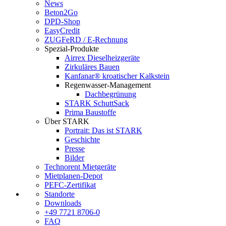
News
Beton2Go
DPD-Shop
EasyCredit
ZUGFeRD / E-Rechnung
Spezial-Produkte
Airrex Dieselheizgeräte
Zirkuläres Bauen
Kanfanar® kroatischer Kalkstein
Regenwasser-Management
Dachbegrünung
STARK SchuttSack
Prima Baustoffe
Über STARK
Portrait: Das ist STARK
Geschichte
Presse
Bilder
Technorent Mietgeräte
Mietplanen-Depot
PEFC-Zertifikat
Standorte
Downloads
+49 7721 8706-0
FAQ