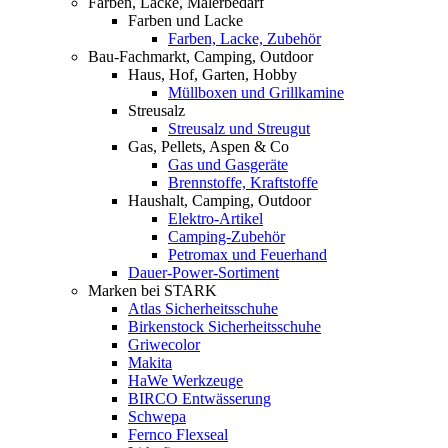
Farben, Lacke, Malerbedarf
Farben und Lacke
Farben, Lacke, Zubehör
Bau-Fachmarkt, Camping, Outdoor
Haus, Hof, Garten, Hobby
Müllboxen und Grillkamine
Streusalz
Streusalz und Streugut
Gas, Pellets, Aspen & Co
Gas und Gasgeräte
Brennstoffe, Kraftstoffe
Haushalt, Camping, Outdoor
Elektro-Artikel
Camping-Zubehör
Petromax und Feuerhand
Dauer-Power-Sortiment
Marken bei STARK
Atlas Sicherheitsschuhe
Birkenstock Sicherheitsschuhe
Griwecolor
Makita
HaWe Werkzeuge
BIRCO Entwässerung
Schwepa
Fernco Flexseal