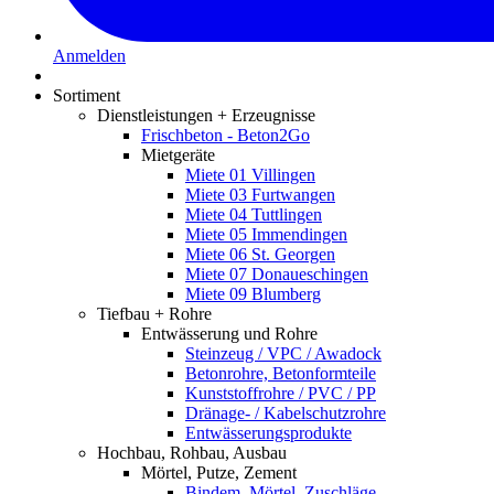
Anmelden
Sortiment
Dienstleistungen + Erzeugnisse
Frischbeton - Beton2Go
Mietgeräte
Miete 01 Villingen
Miete 03 Furtwangen
Miete 04 Tuttlingen
Miete 05 Immendingen
Miete 06 St. Georgen
Miete 07 Donaueschingen
Miete 09 Blumberg
Tiefbau + Rohre
Entwässerung und Rohre
Steinzeug / VPC / Awadock
Betonrohre, Betonformteile
Kunststoffrohre / PVC / PP
Dränage- / Kabelschutzrohre
Entwässerungsprodukte
Hochbau, Rohbau, Ausbau
Mörtel, Putze, Zement
Bindem. Mörtel, Zuschläge