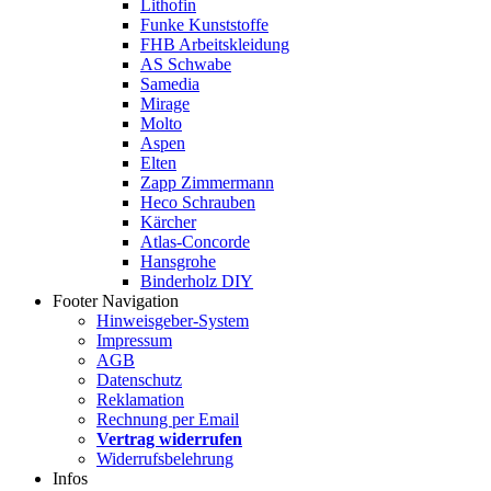
Lithofin
Funke Kunststoffe
FHB Arbeitskleidung
AS Schwabe
Samedia
Mirage
Molto
Aspen
Elten
Zapp Zimmermann
Heco Schrauben
Kärcher
Atlas-Concorde
Hansgrohe
Binderholz DIY
Footer Navigation
Hinweisgeber-System
Impressum
AGB
Datenschutz
Reklamation
Rechnung per Email
Vertrag widerrufen
Widerrufsbelehrung
Infos