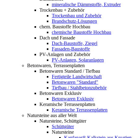
mineralische Dämmstoffe, Extruder
Trockenbau + Zubehör
Trockenbau und Zubehör
Brandschutz-Lösungen
chem. Baustoffe Hochbau
chemische Baustoffe Hochbau
Dach und Fassade
Dach-Baustoffe, Ziegel
Fassaden-Baustoffe
PV-Anlagen und Zubehör
PV-Anlagen, Solaranlagen
Betonwaren, Terrassenplatten
Betonwaren Standard / Tiefbau
Fertigteile Landwirtschaft
Betonwaren "Standard"
Tiefbau / Stahlbetonzubehör
Betonwaren Exklusiv
Betonwaren Exklusiv
Keramische Terrassenplatten
Keramische Terrassenplatten
Natursteine aus aller Welt
Natursteine, Schüttgüter
Schüttgüter
Natursteine
Kanfanar® Kalkstein aus Kroatien