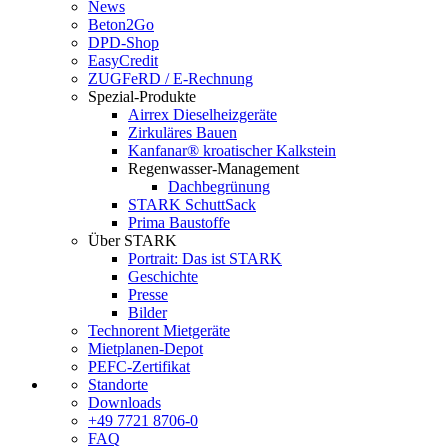
News
Beton2Go
DPD-Shop
EasyCredit
ZUGFeRD / E-Rechnung
Spezial-Produkte
Airrex Dieselheizgeräte
Zirkuläres Bauen
Kanfanar® kroatischer Kalkstein
Regenwasser-Management
Dachbegrünung
STARK SchuttSack
Prima Baustoffe
Über STARK
Portrait: Das ist STARK
Geschichte
Presse
Bilder
Technorent Mietgeräte
Mietplanen-Depot
PEFC-Zertifikat
Standorte
Downloads
+49 7721 8706-0
FAQ