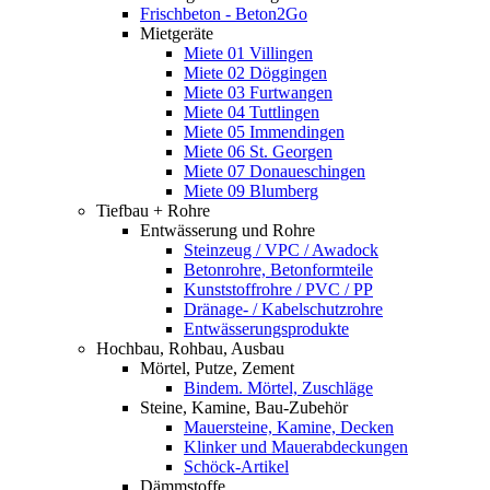
Frischbeton - Beton2Go
Mietgeräte
Miete 01 Villingen
Miete 02 Döggingen
Miete 03 Furtwangen
Miete 04 Tuttlingen
Miete 05 Immendingen
Miete 06 St. Georgen
Miete 07 Donaueschingen
Miete 09 Blumberg
Tiefbau + Rohre
Entwässerung und Rohre
Steinzeug / VPC / Awadock
Betonrohre, Betonformteile
Kunststoffrohre / PVC / PP
Dränage- / Kabelschutzrohre
Entwässerungsprodukte
Hochbau, Rohbau, Ausbau
Mörtel, Putze, Zement
Bindem. Mörtel, Zuschläge
Steine, Kamine, Bau-Zubehör
Mauersteine, Kamine, Decken
Klinker und Mauerabdeckungen
Schöck-Artikel
Dämmstoffe