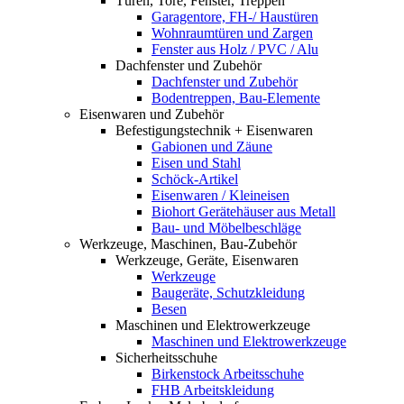
Türen, Tore, Fenster, Treppen
Garagentore, FH-/ Haustüren
Wohnraumtüren und Zargen
Fenster aus Holz / PVC / Alu
Dachfenster und Zubehör
Dachfenster und Zubehör
Bodentreppen, Bau-Elemente
Eisenwaren und Zubehör
Befestigungstechnik + Eisenwaren
Gabionen und Zäune
Eisen und Stahl
Schöck-Artikel
Eisenwaren / Kleineisen
Biohort Gerätehäuser aus Metall
Bau- und Möbelbeschläge
Werkzeuge, Maschinen, Bau-Zubehör
Werkzeuge, Geräte, Eisenwaren
Werkzeuge
Baugeräte, Schutzkleidung
Besen
Maschinen und Elektrowerkzeuge
Maschinen und Elektrowerkzeuge
Sicherheitsschuhe
Birkenstock Arbeitsschuhe
FHB Arbeitskleidung