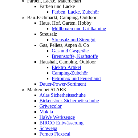
Farben, Lacke, Malerbedarf
Farben und Lacke
Farben, Lacke, Zubehör
Bau-Fachmarkt, Camping, Outdoor
Haus, Hof, Garten, Hobby
Müllboxen und Grillkamine
Streusalz
Streusalz und Streugut
Gas, Pellets, Aspen & Co
Gas und Gasgeräte
Brennstoffe, Kraftstoffe
Haushalt, Camping, Outdoor
Elektro-Artikel
Camping-Zubehör
Petromax und Feuerhand
Dauer-Power-Sortiment
Marken bei STARK
Atlas Sicherheitsschuhe
Birkenstock Sicherheitsschuhe
Griwecolor
Makita
HaWe Werkzeuge
BIRCO Entwässerung
Schwepa
Fernco Flexseal