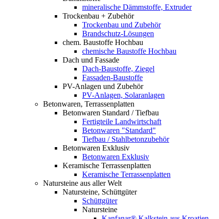
mineralische Dämmstoffe, Extruder
Trockenbau + Zubehör
Trockenbau und Zubehör
Brandschutz-Lösungen
chem. Baustoffe Hochbau
chemische Baustoffe Hochbau
Dach und Fassade
Dach-Baustoffe, Ziegel
Fassaden-Baustoffe
PV-Anlagen und Zubehör
PV-Anlagen, Solaranlagen
Betonwaren, Terrassenplatten
Betonwaren Standard / Tiefbau
Fertigteile Landwirtschaft
Betonwaren "Standard"
Tiefbau / Stahlbetonzubehör
Betonwaren Exklusiv
Betonwaren Exklusiv
Keramische Terrassenplatten
Keramische Terrassenplatten
Natursteine aus aller Welt
Natursteine, Schüttgüter
Schüttgüter
Natursteine
Kanfanar® Kalkstein aus Kroatien