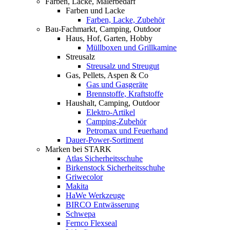
Farben, Lacke, Malerbedarf
Farben und Lacke
Farben, Lacke, Zubehör
Bau-Fachmarkt, Camping, Outdoor
Haus, Hof, Garten, Hobby
Müllboxen und Grillkamine
Streusalz
Streusalz und Streugut
Gas, Pellets, Aspen & Co
Gas und Gasgeräte
Brennstoffe, Kraftstoffe
Haushalt, Camping, Outdoor
Elektro-Artikel
Camping-Zubehör
Petromax und Feuerhand
Dauer-Power-Sortiment
Marken bei STARK
Atlas Sicherheitsschuhe
Birkenstock Sicherheitsschuhe
Griwecolor
Makita
HaWe Werkzeuge
BIRCO Entwässerung
Schwepa
Fernco Flexseal