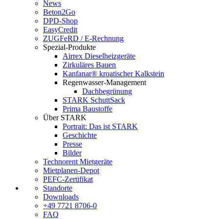
News
Beton2Go
DPD-Shop
EasyCredit
ZUGFeRD / E-Rechnung
Spezial-Produkte
Airrex Dieselheizgeräte
Zirkuläres Bauen
Kanfanar® kroatischer Kalkstein
Regenwasser-Management
Dachbegrünung
STARK SchuttSack
Prima Baustoffe
Über STARK
Portrait: Das ist STARK
Geschichte
Presse
Bilder
Technorent Mietgeräte
Mietplanen-Depot
PEFC-Zertifikat
Standorte
Downloads
+49 7721 8706-0
FAQ