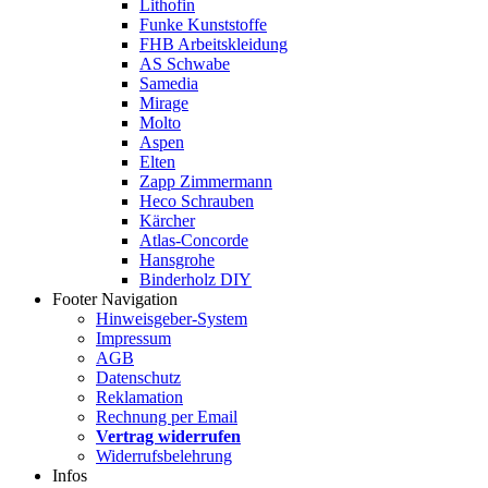
Lithofin
Funke Kunststoffe
FHB Arbeitskleidung
AS Schwabe
Samedia
Mirage
Molto
Aspen
Elten
Zapp Zimmermann
Heco Schrauben
Kärcher
Atlas-Concorde
Hansgrohe
Binderholz DIY
Footer Navigation
Hinweisgeber-System
Impressum
AGB
Datenschutz
Reklamation
Rechnung per Email
Vertrag widerrufen
Widerrufsbelehrung
Infos