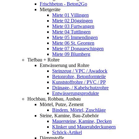
Frischbeton - Beton2Go
Mietgeräte
Miete 01 Villingen
Miete 02 Döggingen
Miete 03 Furtwangen
Miete 04 Tuttlingen
Miete 05 Immendingen
Miete 06 St. Georgen
Miete 07 Donaueschingen
Miete 09 Blumberg
Tiefbau + Rohre
Entwässerung und Rohre
Steinzeug / VPC / Awadock
Betonrohre, Betonformteile
Kunststoffrohre / PVC / PP
Dränage- / Kabelschutzrohre
Entwässerungsprodukte
Hochbau, Rohbau, Ausbau
Mörtel, Putze, Zement
Bindem. Mörtel, Zuschläge
Steine, Kamine, Bau-Zubehör
Mauersteine, Kamine, Decken
Klinker und Mauerabdeckungen
Schöck-Artikel
Dämmstoffe