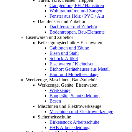
Türen, Tore, Fenster, Treppen
Garagentore, FH-/ Haustüren
Wohnraumtüren und Zargen
Fenster aus Holz / PVC / Alu
Dachfenster und Zubehör
Dachfenster und Zubehör
Bodentreppen, Bau-Elemente
Eisenwaren und Zubehör
Befestigungstechnik + Eisenwaren
Gabionen und Zäune
Eisen und Stahl
Schöck-Artikel
Eisenwaren / Kleineisen
Biohort Gerätehäuser aus Metall
Bau- und Möbelbeschläge
Werkzeuge, Maschinen, Bau-Zubehör
Werkzeuge, Geräte, Eisenwaren
Werkzeuge
Baugeräte, Schutzkleidung
Besen
Maschinen und Elektrowerkzeuge
Maschinen und Elektrowerkzeuge
Sicherheitsschuhe
Birkenstock Arbeitsschuhe
FHB Arbeitskleidung