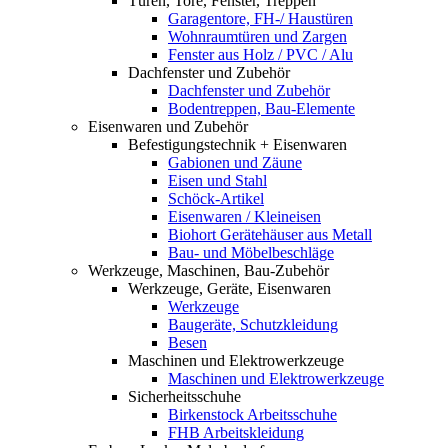
Türen, Tore, Fenster, Treppen
Garagentore, FH-/ Haustüren
Wohnraumtüren und Zargen
Fenster aus Holz / PVC / Alu
Dachfenster und Zubehör
Dachfenster und Zubehör
Bodentreppen, Bau-Elemente
Eisenwaren und Zubehör
Befestigungstechnik + Eisenwaren
Gabionen und Zäune
Eisen und Stahl
Schöck-Artikel
Eisenwaren / Kleineisen
Biohort Gerätehäuser aus Metall
Bau- und Möbelbeschläge
Werkzeuge, Maschinen, Bau-Zubehör
Werkzeuge, Geräte, Eisenwaren
Werkzeuge
Baugeräte, Schutzkleidung
Besen
Maschinen und Elektrowerkzeuge
Maschinen und Elektrowerkzeuge
Sicherheitsschuhe
Birkenstock Arbeitsschuhe
FHB Arbeitskleidung