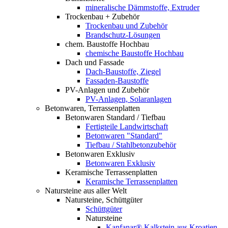
mineralische Dämmstoffe, Extruder
Trockenbau + Zubehör
Trockenbau und Zubehör
Brandschutz-Lösungen
chem. Baustoffe Hochbau
chemische Baustoffe Hochbau
Dach und Fassade
Dach-Baustoffe, Ziegel
Fassaden-Baustoffe
PV-Anlagen und Zubehör
PV-Anlagen, Solaranlagen
Betonwaren, Terrassenplatten
Betonwaren Standard / Tiefbau
Fertigteile Landwirtschaft
Betonwaren "Standard"
Tiefbau / Stahlbetonzubehör
Betonwaren Exklusiv
Betonwaren Exklusiv
Keramische Terrassenplatten
Keramische Terrassenplatten
Natursteine aus aller Welt
Natursteine, Schüttgüter
Schüttgüter
Natursteine
Kanfanar® Kalkstein aus Kroatien