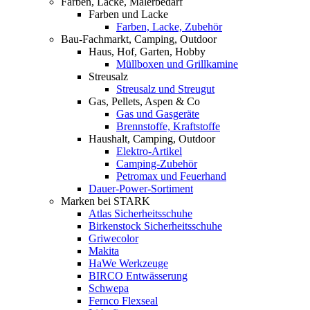
Farben, Lacke, Malerbedarf
Farben und Lacke
Farben, Lacke, Zubehör
Bau-Fachmarkt, Camping, Outdoor
Haus, Hof, Garten, Hobby
Müllboxen und Grillkamine
Streusalz
Streusalz und Streugut
Gas, Pellets, Aspen & Co
Gas und Gasgeräte
Brennstoffe, Kraftstoffe
Haushalt, Camping, Outdoor
Elektro-Artikel
Camping-Zubehör
Petromax und Feuerhand
Dauer-Power-Sortiment
Marken bei STARK
Atlas Sicherheitsschuhe
Birkenstock Sicherheitsschuhe
Griwecolor
Makita
HaWe Werkzeuge
BIRCO Entwässerung
Schwepa
Fernco Flexseal