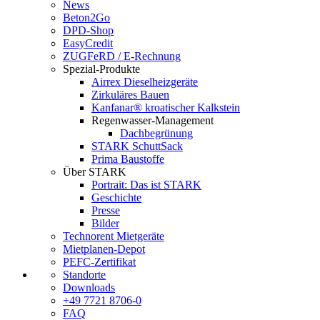
News
Beton2Go
DPD-Shop
EasyCredit
ZUGFeRD / E-Rechnung
Spezial-Produkte
Airrex Dieselheizgeräte
Zirkuläres Bauen
Kanfanar® kroatischer Kalkstein
Regenwasser-Management
Dachbegrünung
STARK SchuttSack
Prima Baustoffe
Über STARK
Portrait: Das ist STARK
Geschichte
Presse
Bilder
Technorent Mietgeräte
Mietplanen-Depot
PEFC-Zertifikat
Standorte
Downloads
+49 7721 8706-0
FAQ