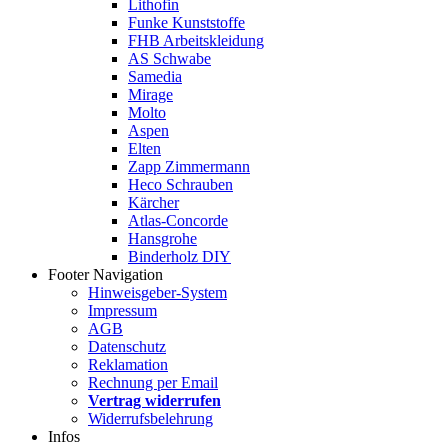
Lithofin
Funke Kunststoffe
FHB Arbeitskleidung
AS Schwabe
Samedia
Mirage
Molto
Aspen
Elten
Zapp Zimmermann
Heco Schrauben
Kärcher
Atlas-Concorde
Hansgrohe
Binderholz DIY
Footer Navigation
Hinweisgeber-System
Impressum
AGB
Datenschutz
Reklamation
Rechnung per Email
Vertrag widerrufen
Widerrufsbelehrung
Infos