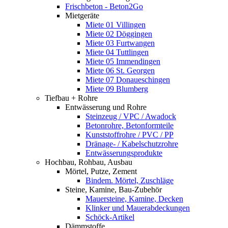
Frischbeton - Beton2Go
Mietgeräte
Miete 01 Villingen
Miete 02 Döggingen
Miete 03 Furtwangen
Miete 04 Tuttlingen
Miete 05 Immendingen
Miete 06 St. Georgen
Miete 07 Donaueschingen
Miete 09 Blumberg
Tiefbau + Rohre
Entwässerung und Rohre
Steinzeug / VPC / Awadock
Betonrohre, Betonformteile
Kunststoffrohre / PVC / PP
Dränage- / Kabelschutzrohre
Entwässerungsprodukte
Hochbau, Rohbau, Ausbau
Mörtel, Putze, Zement
Bindem. Mörtel, Zuschläge
Steine, Kamine, Bau-Zubehör
Mauersteine, Kamine, Decken
Klinker und Mauerabdeckungen
Schöck-Artikel
Dämmstoffe