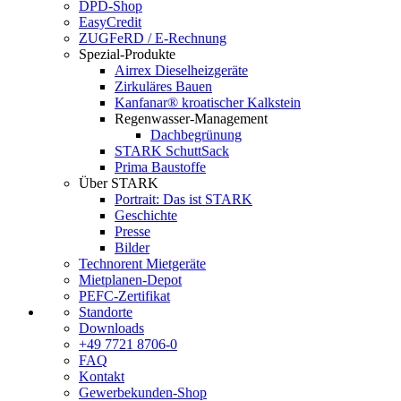
DPD-Shop
EasyCredit
ZUGFeRD / E-Rechnung
Spezial-Produkte
Airrex Dieselheizgeräte
Zirkuläres Bauen
Kanfanar® kroatischer Kalkstein
Regenwasser-Management
Dachbegrünung
STARK SchuttSack
Prima Baustoffe
Über STARK
Portrait: Das ist STARK
Geschichte
Presse
Bilder
Technorent Mietgeräte
Mietplanen-Depot
PEFC-Zertifikat
Standorte
Downloads
+49 7721 8706-0
FAQ
Kontakt
Gewerbekunden-Shop