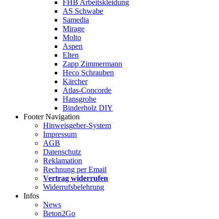
FHB Arbeitskleidung
AS Schwabe
Samedia
Mirage
Molto
Aspen
Elten
Zapp Zimmermann
Heco Schrauben
Kärcher
Atlas-Concorde
Hansgrohe
Binderholz DIY
Footer Navigation
Hinweisgeber-System
Impressum
AGB
Datenschutz
Reklamation
Rechnung per Email
Vertrag widerrufen
Widerrufsbelehrung
Infos
News
Beton2Go