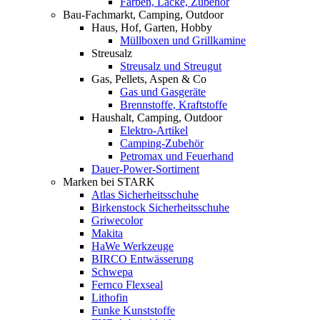
Farben, Lacke, Zubehör
Bau-Fachmarkt, Camping, Outdoor
Haus, Hof, Garten, Hobby
Müllboxen und Grillkamine
Streusalz
Streusalz und Streugut
Gas, Pellets, Aspen & Co
Gas und Gasgeräte
Brennstoffe, Kraftstoffe
Haushalt, Camping, Outdoor
Elektro-Artikel
Camping-Zubehör
Petromax und Feuerhand
Dauer-Power-Sortiment
Marken bei STARK
Atlas Sicherheitsschuhe
Birkenstock Sicherheitsschuhe
Griwecolor
Makita
HaWe Werkzeuge
BIRCO Entwässerung
Schwepa
Fernco Flexseal
Lithofin
Funke Kunststoffe