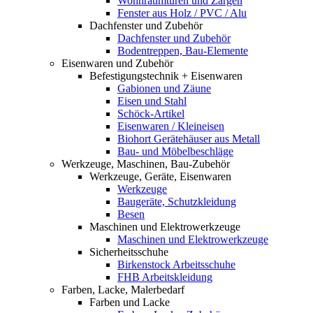
Wohnraumtüren und Zargen
Fenster aus Holz / PVC / Alu
Dachfenster und Zubehör
Dachfenster und Zubehör
Bodentreppen, Bau-Elemente
Eisenwaren und Zubehör
Befestigungstechnik + Eisenwaren
Gabionen und Zäune
Eisen und Stahl
Schöck-Artikel
Eisenwaren / Kleineisen
Biohort Gerätehäuser aus Metall
Bau- und Möbelbeschläge
Werkzeuge, Maschinen, Bau-Zubehör
Werkzeuge, Geräte, Eisenwaren
Werkzeuge
Baugeräte, Schutzkleidung
Besen
Maschinen und Elektrowerkzeuge
Maschinen und Elektrowerkzeuge
Sicherheitsschuhe
Birkenstock Arbeitsschuhe
FHB Arbeitskleidung
Farben, Lacke, Malerbedarf
Farben und Lacke