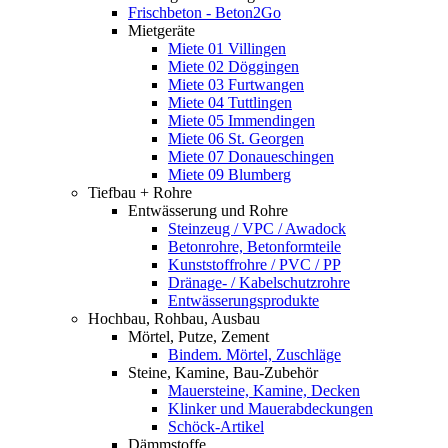
Frischbeton - Beton2Go
Mietgeräte
Miete 01 Villingen
Miete 02 Döggingen
Miete 03 Furtwangen
Miete 04 Tuttlingen
Miete 05 Immendingen
Miete 06 St. Georgen
Miete 07 Donaueschingen
Miete 09 Blumberg
Tiefbau + Rohre
Entwässerung und Rohre
Steinzeug / VPC / Awadock
Betonrohre, Betonformteile
Kunststoffrohre / PVC / PP
Dränage- / Kabelschutzrohre
Entwässerungsprodukte
Hochbau, Rohbau, Ausbau
Mörtel, Putze, Zement
Bindem. Mörtel, Zuschläge
Steine, Kamine, Bau-Zubehör
Mauersteine, Kamine, Decken
Klinker und Mauerabdeckungen
Schöck-Artikel
Dämmstoffe