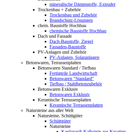
mineralische Dämmstoffe, Extruder
Trockenbau + Zubehör
Trockenbau und Zubehör
Brandschutz-Lösungen
chem. Baustoffe Hochbau
chemische Baustoffe Hochbau
Dach und Fassade
Dach-Baustoffe, Ziegel
Fassaden-Baustoffe
PV-Anlagen und Zubehör
PV-Anlagen, Solaranlagen
Betonwaren, Terrassenplatten
Betonwaren Standard / Tiefbau
Fertigteile Landwirtschaft
Betonwaren "Standard"
Tiefbau / Stahlbetonzubehör
Betonwaren Exklusiv
Betonwaren Exklusiv
Keramische Terrassenplatten
Keramische Terrassenplatten
Natursteine aus aller Welt
Natursteine, Schüttgüter
Schüttgüter
Natursteine
Kanfanar® Kalkstein aus Kroatien