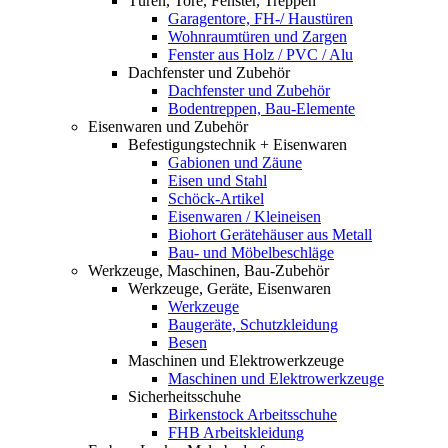
Türen, Tore, Fenster, Treppen
Garagentore, FH-/ Haustüren
Wohnraumtüren und Zargen
Fenster aus Holz / PVC / Alu
Dachfenster und Zubehör
Dachfenster und Zubehör
Bodentreppen, Bau-Elemente
Eisenwaren und Zubehör
Befestigungstechnik + Eisenwaren
Gabionen und Zäune
Eisen und Stahl
Schöck-Artikel
Eisenwaren / Kleineisen
Biohort Gerätehäuser aus Metall
Bau- und Möbelbeschläge
Werkzeuge, Maschinen, Bau-Zubehör
Werkzeuge, Geräte, Eisenwaren
Werkzeuge
Baugeräte, Schutzkleidung
Besen
Maschinen und Elektrowerkzeuge
Maschinen und Elektrowerkzeuge
Sicherheitsschuhe
Birkenstock Arbeitsschuhe
FHB Arbeitskleidung