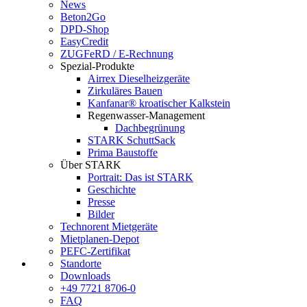
News
Beton2Go
DPD-Shop
EasyCredit
ZUGFeRD / E-Rechnung
Spezial-Produkte
Airrex Dieselheizgeräte
Zirkuläres Bauen
Kanfanar® kroatischer Kalkstein
Regenwasser-Management
Dachbegrünung
STARK SchuttSack
Prima Baustoffe
Über STARK
Portrait: Das ist STARK
Geschichte
Presse
Bilder
Technorent Mietgeräte
Mietplanen-Depot
PEFC-Zertifikat
Standorte
Downloads
+49 7721 8706-0
FAQ