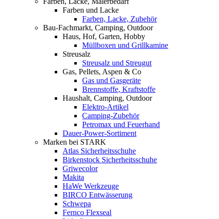
Farben, Lacke, Malerbedarf
Farben und Lacke
Farben, Lacke, Zubehör
Bau-Fachmarkt, Camping, Outdoor
Haus, Hof, Garten, Hobby
Müllboxen und Grillkamine
Streusalz
Streusalz und Streugut
Gas, Pellets, Aspen & Co
Gas und Gasgeräte
Brennstoffe, Kraftstoffe
Haushalt, Camping, Outdoor
Elektro-Artikel
Camping-Zubehör
Petromax und Feuerhand
Dauer-Power-Sortiment
Marken bei STARK
Atlas Sicherheitsschuhe
Birkenstock Sicherheitsschuhe
Griwecolor
Makita
HaWe Werkzeuge
BIRCO Entwässerung
Schwepa
Fernco Flexseal