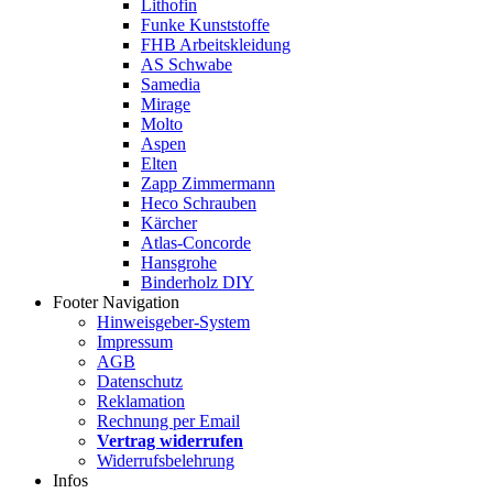
Lithofin
Funke Kunststoffe
FHB Arbeitskleidung
AS Schwabe
Samedia
Mirage
Molto
Aspen
Elten
Zapp Zimmermann
Heco Schrauben
Kärcher
Atlas-Concorde
Hansgrohe
Binderholz DIY
Footer Navigation
Hinweisgeber-System
Impressum
AGB
Datenschutz
Reklamation
Rechnung per Email
Vertrag widerrufen
Widerrufsbelehrung
Infos