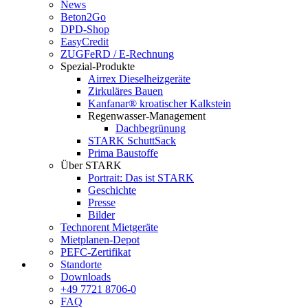
News
Beton2Go
DPD-Shop
EasyCredit
ZUGFeRD / E-Rechnung
Spezial-Produkte
Airrex Dieselheizgeräte
Zirkuläres Bauen
Kanfanar® kroatischer Kalkstein
Regenwasser-Management
Dachbegrünung
STARK SchuttSack
Prima Baustoffe
Über STARK
Portrait: Das ist STARK
Geschichte
Presse
Bilder
Technorent Mietgeräte
Mietplanen-Depot
PEFC-Zertifikat
Standorte
Downloads
+49 7721 8706-0
FAQ