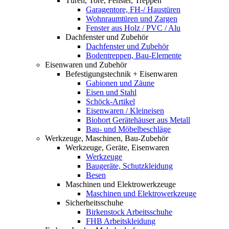
Türen, Tore, Fenster, Treppen
Garagentore, FH-/ Haustüren
Wohnraumtüren und Zargen
Fenster aus Holz / PVC / Alu
Dachfenster und Zubehör
Dachfenster und Zubehör
Bodentreppen, Bau-Elemente
Eisenwaren und Zubehör
Befestigungstechnik + Eisenwaren
Gabionen und Zäune
Eisen und Stahl
Schöck-Artikel
Eisenwaren / Kleineisen
Biohort Gerätehäuser aus Metall
Bau- und Möbelbeschläge
Werkzeuge, Maschinen, Bau-Zubehör
Werkzeuge, Geräte, Eisenwaren
Werkzeuge
Baugeräte, Schutzkleidung
Besen
Maschinen und Elektrowerkzeuge
Maschinen und Elektrowerkzeuge
Sicherheitsschuhe
Birkenstock Arbeitsschuhe
FHB Arbeitskleidung