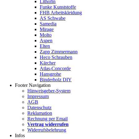
Lithofin
Funke Kunststoffe
FHB Arbeitskleidung
AS Schwabe
Samedia
Mirage
Molto
Aspen
Elten
Zapp Zimmermann
Heco Schrauben
Kärcher
Atlas-Concorde
Hansgrohe
Binderholz DIY
Footer Navigation
Hinweisgeber-System
Impressum
AGB
Datenschutz
Reklamation
Rechnung per Email
Vertrag widerrufen
Widerrufsbelehrung
Infos