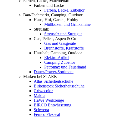
Farben, Lacke, Malerbedarf
Farben und Lacke
Farben, Lacke, Zubehör
Bau-Fachmarkt, Camping, Outdoor
Haus, Hof, Garten, Hobby
Müllboxen und Grillkamine
Streusalz
Streusalz und Streugut
Gas, Pellets, Aspen & Co
Gas und Gasgeräte
Brennstoffe, Kraftstoffe
Haushalt, Camping, Outdoor
Elektro-Artikel
Camping-Zubehör
Petromax und Feuerhand
Dauer-Power-Sortiment
Marken bei STARK
Atlas Sicherheitsschuhe
Birkenstock Sicherheitsschuhe
Griwecolor
Makita
HaWe Werkzeuge
BIRCO Entwässerung
Schwepa
Fernco Flexseal