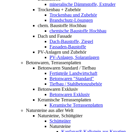
mineralische Dämmstoffe, Extruder
Trockenbau + Zubehör
Trockenbau und Zubehör
Brandschutz-Lösungen
chem. Baustoffe Hochbau
chemische Baustoffe Hochbau
Dach und Fassade
Dach-Baustoffe, Ziegel
Fassaden-Baustoffe
PV-Anlagen und Zubehör
PV-Anlagen, Solaranlagen
Betonwaren, Terrassenplatten
Betonwaren Standard / Tiefbau
Fertigteile Landwirtschaft
Betonwaren "Standard"
Tiefbau / Stahlbetonzubehör
Betonwaren Exklusiv
Betonwaren Exklusiv
Keramische Terrassenplatten
Keramische Terrassenplatten
Natursteine aus aller Welt
Natursteine, Schüttgüter
Schüttgüter
Natursteine
Kanfanar® Kalkstein aus Kroatien