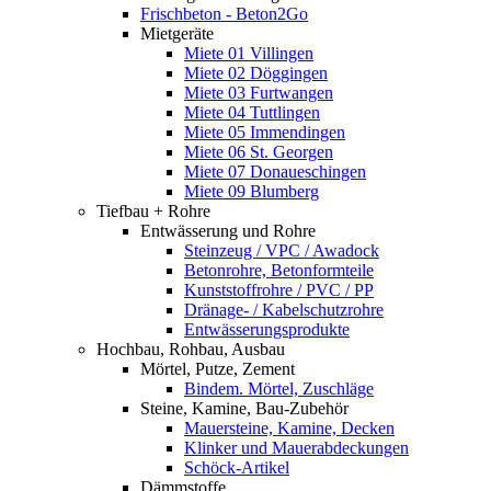
Frischbeton - Beton2Go
Mietgeräte
Miete 01 Villingen
Miete 02 Döggingen
Miete 03 Furtwangen
Miete 04 Tuttlingen
Miete 05 Immendingen
Miete 06 St. Georgen
Miete 07 Donaueschingen
Miete 09 Blumberg
Tiefbau + Rohre
Entwässerung und Rohre
Steinzeug / VPC / Awadock
Betonrohre, Betonformteile
Kunststoffrohre / PVC / PP
Dränage- / Kabelschutzrohre
Entwässerungsprodukte
Hochbau, Rohbau, Ausbau
Mörtel, Putze, Zement
Bindem. Mörtel, Zuschläge
Steine, Kamine, Bau-Zubehör
Mauersteine, Kamine, Decken
Klinker und Mauerabdeckungen
Schöck-Artikel
Dämmstoffe