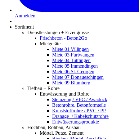
Anmelden
Sortiment
Dienstleistungen + Erzeugnisse
Frischbeton - Beton2Go
Mietgeräte
Miete 01 Villingen
Miete 03 Furtwangen
Miete 04 Tuttlingen
Miete 05 Immendingen
Miete 06 St. Georgen
Miete 07 Donaueschingen
Miete 09 Blumberg
Tiefbau + Rohre
Entwässerung und Rohre
Steinzeug / VPC / Awadock
Betonrohre, Betonformteile
Kunststoffrohre / PVC / PP
Dränage- / Kabelschutzrohre
Entwässerungsprodukte
Hochbau, Rohbau, Ausbau
Mörtel, Putze, Zement
Bindem. Mörtel, Zuschläge