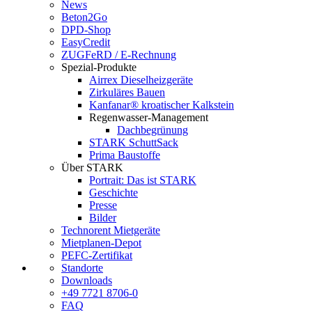
News
Beton2Go
DPD-Shop
EasyCredit
ZUGFeRD / E-Rechnung
Spezial-Produkte
Airrex Dieselheizgeräte
Zirkuläres Bauen
Kanfanar® kroatischer Kalkstein
Regenwasser-Management
Dachbegrünung
STARK SchuttSack
Prima Baustoffe
Über STARK
Portrait: Das ist STARK
Geschichte
Presse
Bilder
Technorent Mietgeräte
Mietplanen-Depot
PEFC-Zertifikat
Standorte
Downloads
+49 7721 8706-0
FAQ