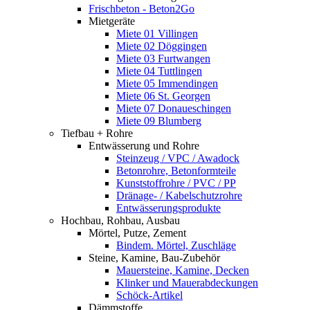
Frischbeton - Beton2Go
Mietgeräte
Miete 01 Villingen
Miete 02 Döggingen
Miete 03 Furtwangen
Miete 04 Tuttlingen
Miete 05 Immendingen
Miete 06 St. Georgen
Miete 07 Donaueschingen
Miete 09 Blumberg
Tiefbau + Rohre
Entwässerung und Rohre
Steinzeug / VPC / Awadock
Betonrohre, Betonformteile
Kunststoffrohre / PVC / PP
Dränage- / Kabelschutzrohre
Entwässerungsprodukte
Hochbau, Rohbau, Ausbau
Mörtel, Putze, Zement
Bindem. Mörtel, Zuschläge
Steine, Kamine, Bau-Zubehör
Mauersteine, Kamine, Decken
Klinker und Mauerabdeckungen
Schöck-Artikel
Dämmstoffe