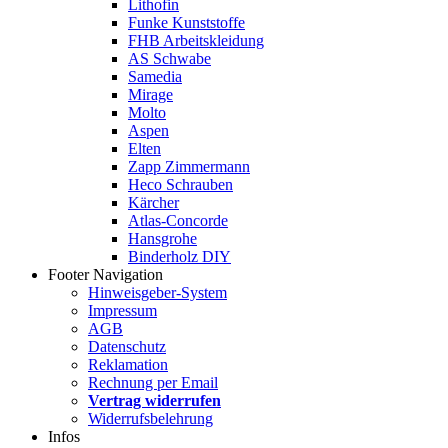
Lithofin
Funke Kunststoffe
FHB Arbeitskleidung
AS Schwabe
Samedia
Mirage
Molto
Aspen
Elten
Zapp Zimmermann
Heco Schrauben
Kärcher
Atlas-Concorde
Hansgrohe
Binderholz DIY
Footer Navigation
Hinweisgeber-System
Impressum
AGB
Datenschutz
Reklamation
Rechnung per Email
Vertrag widerrufen
Widerrufsbelehrung
Infos