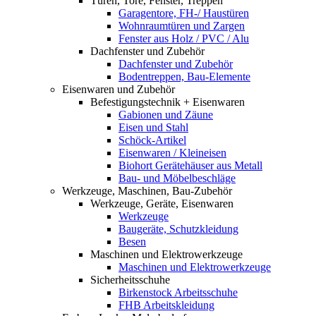
Türen, Tore, Fenster, Treppen
Garagentore, FH-/ Haustüren
Wohnraumtüren und Zargen
Fenster aus Holz / PVC / Alu
Dachfenster und Zubehör
Dachfenster und Zubehör
Bodentreppen, Bau-Elemente
Eisenwaren und Zubehör
Befestigungstechnik + Eisenwaren
Gabionen und Zäune
Eisen und Stahl
Schöck-Artikel
Eisenwaren / Kleineisen
Biohort Gerätehäuser aus Metall
Bau- und Möbelbeschläge
Werkzeuge, Maschinen, Bau-Zubehör
Werkzeuge, Geräte, Eisenwaren
Werkzeuge
Baugeräte, Schutzkleidung
Besen
Maschinen und Elektrowerkzeuge
Maschinen und Elektrowerkzeuge
Sicherheitsschuhe
Birkenstock Arbeitsschuhe
FHB Arbeitskleidung