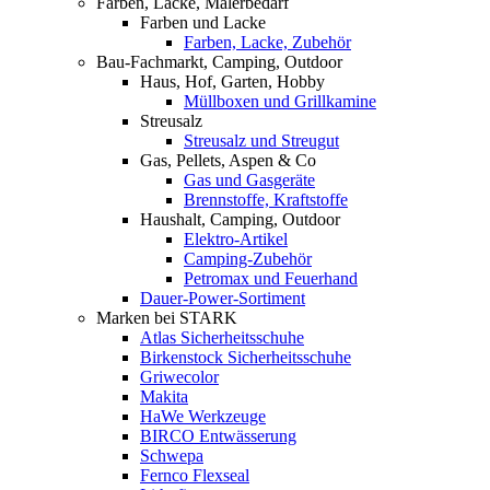
Farben, Lacke, Malerbedarf
Farben und Lacke
Farben, Lacke, Zubehör
Bau-Fachmarkt, Camping, Outdoor
Haus, Hof, Garten, Hobby
Müllboxen und Grillkamine
Streusalz
Streusalz und Streugut
Gas, Pellets, Aspen & Co
Gas und Gasgeräte
Brennstoffe, Kraftstoffe
Haushalt, Camping, Outdoor
Elektro-Artikel
Camping-Zubehör
Petromax und Feuerhand
Dauer-Power-Sortiment
Marken bei STARK
Atlas Sicherheitsschuhe
Birkenstock Sicherheitsschuhe
Griwecolor
Makita
HaWe Werkzeuge
BIRCO Entwässerung
Schwepa
Fernco Flexseal