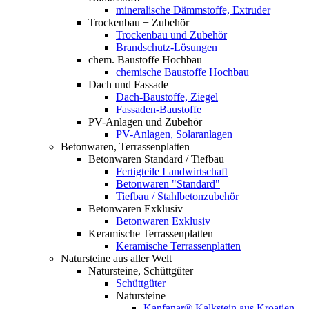
mineralische Dämmstoffe, Extruder
Trockenbau + Zubehör
Trockenbau und Zubehör
Brandschutz-Lösungen
chem. Baustoffe Hochbau
chemische Baustoffe Hochbau
Dach und Fassade
Dach-Baustoffe, Ziegel
Fassaden-Baustoffe
PV-Anlagen und Zubehör
PV-Anlagen, Solaranlagen
Betonwaren, Terrassenplatten
Betonwaren Standard / Tiefbau
Fertigteile Landwirtschaft
Betonwaren "Standard"
Tiefbau / Stahlbetonzubehör
Betonwaren Exklusiv
Betonwaren Exklusiv
Keramische Terrassenplatten
Keramische Terrassenplatten
Natursteine aus aller Welt
Natursteine, Schüttgüter
Schüttgüter
Natursteine
Kanfanar® Kalkstein aus Kroatien