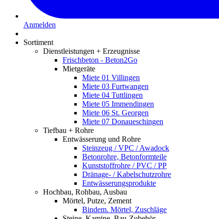
Anmelden
Sortiment
Dienstleistungen + Erzeugnisse
Frischbeton - Beton2Go
Mietgeräte
Miete 01 Villingen
Miete 03 Furtwangen
Miete 04 Tuttlingen
Miete 05 Immendingen
Miete 06 St. Georgen
Miete 07 Donaueschingen
Tiefbau + Rohre
Entwässerung und Rohre
Steinzeug / VPC / Awadock
Betonrohre, Betonformteile
Kunststoffrohre / PVC / PP
Dränage- / Kabelschutzrohre
Entwässerungsprodukte
Hochbau, Rohbau, Ausbau
Mörtel, Putze, Zement
Bindem. Mörtel, Zuschläge
Steine, Kamine, Bau-Zubehör