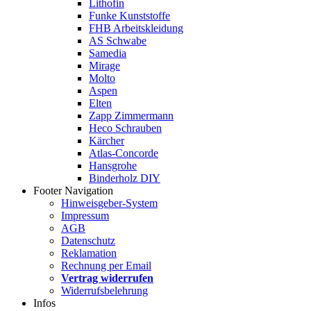
Lithofin
Funke Kunststoffe
FHB Arbeitskleidung
AS Schwabe
Samedia
Mirage
Molto
Aspen
Elten
Zapp Zimmermann
Heco Schrauben
Kärcher
Atlas-Concorde
Hansgrohe
Binderholz DIY
Footer Navigation
Hinweisgeber-System
Impressum
AGB
Datenschutz
Reklamation
Rechnung per Email
Vertrag widerrufen
Widerrufsbelehrung
Infos