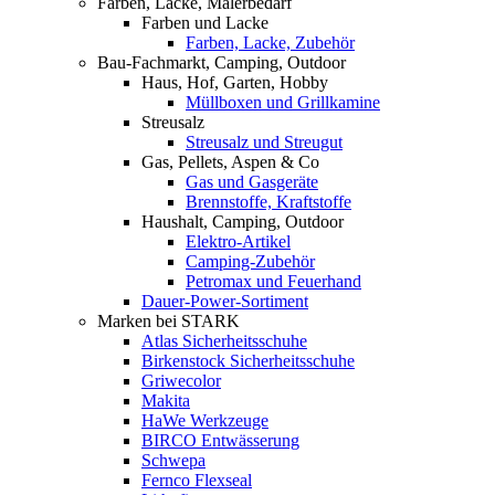
Farben, Lacke, Malerbedarf
Farben und Lacke
Farben, Lacke, Zubehör
Bau-Fachmarkt, Camping, Outdoor
Haus, Hof, Garten, Hobby
Müllboxen und Grillkamine
Streusalz
Streusalz und Streugut
Gas, Pellets, Aspen & Co
Gas und Gasgeräte
Brennstoffe, Kraftstoffe
Haushalt, Camping, Outdoor
Elektro-Artikel
Camping-Zubehör
Petromax und Feuerhand
Dauer-Power-Sortiment
Marken bei STARK
Atlas Sicherheitsschuhe
Birkenstock Sicherheitsschuhe
Griwecolor
Makita
HaWe Werkzeuge
BIRCO Entwässerung
Schwepa
Fernco Flexseal