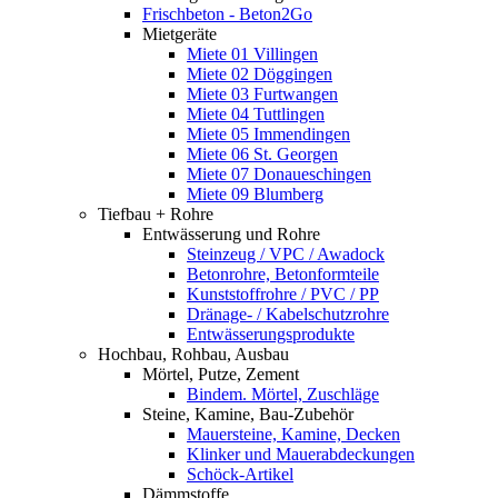
Frischbeton - Beton2Go
Mietgeräte
Miete 01 Villingen
Miete 02 Döggingen
Miete 03 Furtwangen
Miete 04 Tuttlingen
Miete 05 Immendingen
Miete 06 St. Georgen
Miete 07 Donaueschingen
Miete 09 Blumberg
Tiefbau + Rohre
Entwässerung und Rohre
Steinzeug / VPC / Awadock
Betonrohre, Betonformteile
Kunststoffrohre / PVC / PP
Dränage- / Kabelschutzrohre
Entwässerungsprodukte
Hochbau, Rohbau, Ausbau
Mörtel, Putze, Zement
Bindem. Mörtel, Zuschläge
Steine, Kamine, Bau-Zubehör
Mauersteine, Kamine, Decken
Klinker und Mauerabdeckungen
Schöck-Artikel
Dämmstoffe