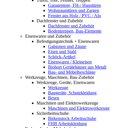
Türen, Tore, Fenster, Treppen
Garagentore, FH-/ Haustüren
Wohnraumtüren und Zargen
Fenster aus Holz / PVC / Alu
Dachfenster und Zubehör
Dachfenster und Zubehör
Bodentreppen, Bau-Elemente
Eisenwaren und Zubehör
Befestigungstechnik + Eisenwaren
Gabionen und Zäune
Eisen und Stahl
Schöck-Artikel
Eisenwaren / Kleineisen
Biohort Gerätehäuser aus Metall
Bau- und Möbelbeschläge
Werkzeuge, Maschinen, Bau-Zubehör
Werkzeuge, Geräte, Eisenwaren
Werkzeuge
Baugeräte, Schutzkleidung
Besen
Maschinen und Elektrowerkzeuge
Maschinen und Elektrowerkzeuge
Sicherheitsschuhe
Birkenstock Arbeitsschuhe
FHB Arbeitskleidung