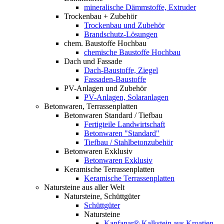
mineralische Dämmstoffe, Extruder
Trockenbau + Zubehör
Trockenbau und Zubehör
Brandschutz-Lösungen
chem. Baustoffe Hochbau
chemische Baustoffe Hochbau
Dach und Fassade
Dach-Baustoffe, Ziegel
Fassaden-Baustoffe
PV-Anlagen und Zubehör
PV-Anlagen, Solaranlagen
Betonwaren, Terrassenplatten
Betonwaren Standard / Tiefbau
Fertigteile Landwirtschaft
Betonwaren "Standard"
Tiefbau / Stahlbetonzubehör
Betonwaren Exklusiv
Betonwaren Exklusiv
Keramische Terrassenplatten
Keramische Terrassenplatten
Natursteine aus aller Welt
Natursteine, Schüttgüter
Schüttgüter
Natursteine
Kanfanar® Kalkstein aus Kroatien