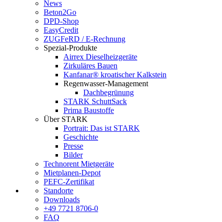
News
Beton2Go
DPD-Shop
EasyCredit
ZUGFeRD / E-Rechnung
Spezial-Produkte
Airrex Dieselheizgeräte
Zirkuläres Bauen
Kanfanar® kroatischer Kalkstein
Regenwasser-Management
Dachbegrünung
STARK SchuttSack
Prima Baustoffe
Über STARK
Portrait: Das ist STARK
Geschichte
Presse
Bilder
Technorent Mietgeräte
Mietplanen-Depot
PEFC-Zertifikat
Standorte
Downloads
+49 7721 8706-0
FAQ