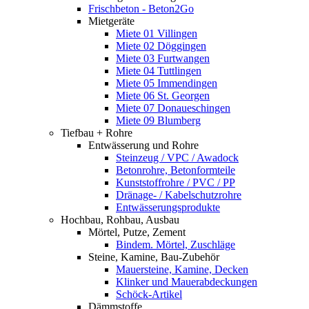
Frischbeton - Beton2Go
Mietgeräte
Miete 01 Villingen
Miete 02 Döggingen
Miete 03 Furtwangen
Miete 04 Tuttlingen
Miete 05 Immendingen
Miete 06 St. Georgen
Miete 07 Donaueschingen
Miete 09 Blumberg
Tiefbau + Rohre
Entwässerung und Rohre
Steinzeug / VPC / Awadock
Betonrohre, Betonformteile
Kunststoffrohre / PVC / PP
Dränage- / Kabelschutzrohre
Entwässerungsprodukte
Hochbau, Rohbau, Ausbau
Mörtel, Putze, Zement
Bindem. Mörtel, Zuschläge
Steine, Kamine, Bau-Zubehör
Mauersteine, Kamine, Decken
Klinker und Mauerabdeckungen
Schöck-Artikel
Dämmstoffe