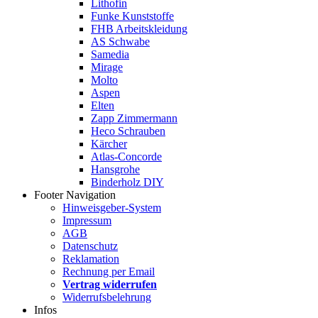
Lithofin
Funke Kunststoffe
FHB Arbeitskleidung
AS Schwabe
Samedia
Mirage
Molto
Aspen
Elten
Zapp Zimmermann
Heco Schrauben
Kärcher
Atlas-Concorde
Hansgrohe
Binderholz DIY
Footer Navigation
Hinweisgeber-System
Impressum
AGB
Datenschutz
Reklamation
Rechnung per Email
Vertrag widerrufen
Widerrufsbelehrung
Infos