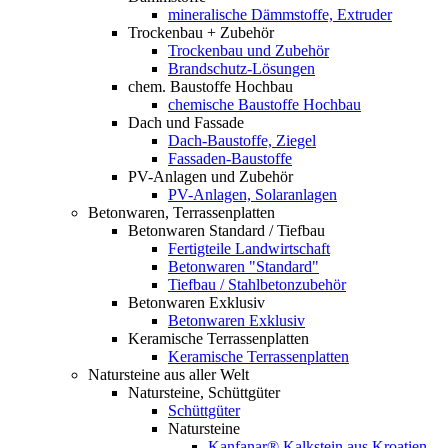
mineralische Dämmstoffe, Extruder
Trockenbau + Zubehör
Trockenbau und Zubehör
Brandschutz-Lösungen
chem. Baustoffe Hochbau
chemische Baustoffe Hochbau
Dach und Fassade
Dach-Baustoffe, Ziegel
Fassaden-Baustoffe
PV-Anlagen und Zubehör
PV-Anlagen, Solaranlagen
Betonwaren, Terrassenplatten
Betonwaren Standard / Tiefbau
Fertigteile Landwirtschaft
Betonwaren "Standard"
Tiefbau / Stahlbetonzubehör
Betonwaren Exklusiv
Betonwaren Exklusiv
Keramische Terrassenplatten
Keramische Terrassenplatten
Natursteine aus aller Welt
Natursteine, Schüttgüter
Schüttgüter
Natursteine
Kanfanar® Kalkstein aus Kroatien