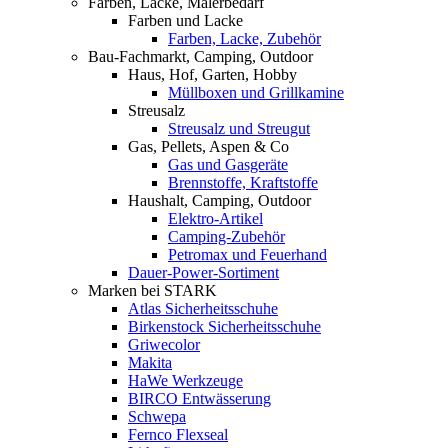
Farben, Lacke, Malerbedarf
Farben und Lacke
Farben, Lacke, Zubehör
Bau-Fachmarkt, Camping, Outdoor
Haus, Hof, Garten, Hobby
Müllboxen und Grillkamine
Streusalz
Streusalz und Streugut
Gas, Pellets, Aspen & Co
Gas und Gasgeräte
Brennstoffe, Kraftstoffe
Haushalt, Camping, Outdoor
Elektro-Artikel
Camping-Zubehör
Petromax und Feuerhand
Dauer-Power-Sortiment
Marken bei STARK
Atlas Sicherheitsschuhe
Birkenstock Sicherheitsschuhe
Griwecolor
Makita
HaWe Werkzeuge
BIRCO Entwässerung
Schwepa
Fernco Flexseal