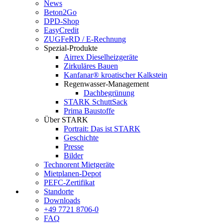
News
Beton2Go
DPD-Shop
EasyCredit
ZUGFeRD / E-Rechnung
Spezial-Produkte
Airrex Dieselheizgeräte
Zirkuläres Bauen
Kanfanar® kroatischer Kalkstein
Regenwasser-Management
Dachbegrünung
STARK SchuttSack
Prima Baustoffe
Über STARK
Portrait: Das ist STARK
Geschichte
Presse
Bilder
Technorent Mietgeräte
Mietplanen-Depot
PEFC-Zertifikat
Standorte
Downloads
+49 7721 8706-0
FAQ