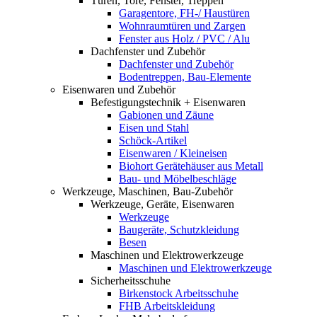
Türen, Tore, Fenster, Treppen
Garagentore, FH-/ Haustüren
Wohnraumtüren und Zargen
Fenster aus Holz / PVC / Alu
Dachfenster und Zubehör
Dachfenster und Zubehör
Bodentreppen, Bau-Elemente
Eisenwaren und Zubehör
Befestigungstechnik + Eisenwaren
Gabionen und Zäune
Eisen und Stahl
Schöck-Artikel
Eisenwaren / Kleineisen
Biohort Gerätehäuser aus Metall
Bau- und Möbelbeschläge
Werkzeuge, Maschinen, Bau-Zubehör
Werkzeuge, Geräte, Eisenwaren
Werkzeuge
Baugeräte, Schutzkleidung
Besen
Maschinen und Elektrowerkzeuge
Maschinen und Elektrowerkzeuge
Sicherheitsschuhe
Birkenstock Arbeitsschuhe
FHB Arbeitskleidung