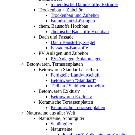
mineralische Dämmstoffe, Extruder
Trockenbau + Zubehör
Trockenbau und Zubehör
Brandschutz-Lösungen
chem. Baustoffe Hochbau
chemische Baustoffe Hochbau
Dach und Fassade
Dach-Baustoffe, Ziegel
Fassaden-Baustoffe
PV-Anlagen und Zubehör
PV-Anlagen, Solaranlagen
Betonwaren, Terrassenplatten
Betonwaren Standard / Tiefbau
Fertigteile Landwirtschaft
Betonwaren "Standard"
Tiefbau / Stahlbetonzubehör
Betonwaren Exklusiv
Betonwaren Exklusiv
Keramische Terrassenplatten
Keramische Terrassenplatten
Natursteine aus aller Welt
Natursteine, Schüttgüter
Schüttgüter
Natursteine
Kanfanar® Kalkstein aus Kroatien