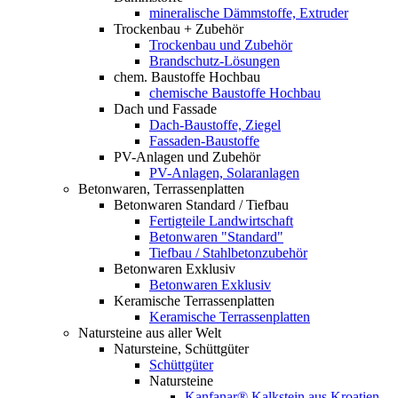
mineralische Dämmstoffe, Extruder
Trockenbau + Zubehör
Trockenbau und Zubehör
Brandschutz-Lösungen
chem. Baustoffe Hochbau
chemische Baustoffe Hochbau
Dach und Fassade
Dach-Baustoffe, Ziegel
Fassaden-Baustoffe
PV-Anlagen und Zubehör
PV-Anlagen, Solaranlagen
Betonwaren, Terrassenplatten
Betonwaren Standard / Tiefbau
Fertigteile Landwirtschaft
Betonwaren "Standard"
Tiefbau / Stahlbetonzubehör
Betonwaren Exklusiv
Betonwaren Exklusiv
Keramische Terrassenplatten
Keramische Terrassenplatten
Natursteine aus aller Welt
Natursteine, Schüttgüter
Schüttgüter
Natursteine
Kanfanar® Kalkstein aus Kroatien