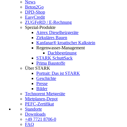
News
Beton2Go
DPD-Shop
EasyCredit
ZUGFeRD / E-Rechnung
Spezial-Produkte
Airrex Dieselheizgeräte
Zirkuläres Bauen
Kanfanar® kroatischer Kalkstein
Regenwasser-Management
Dachbegrünung
STARK SchuttSack
Prima Baustoffe
Über STARK
Portrait: Das ist STARK
Geschichte
Presse
Bilder
Technorent Mietgeräte
Mietplanen-Depot
PEFC-Zertifikat
Standorte
Downloads
+49 7721 8706-0
FAQ