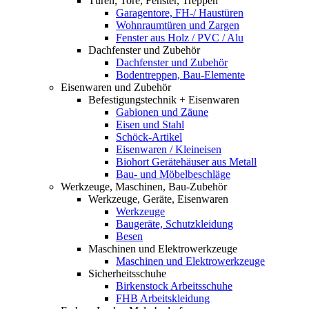
Türen, Tore, Fenster, Treppen
Garagentore, FH-/ Haustüren
Wohnraumtüren und Zargen
Fenster aus Holz / PVC / Alu
Dachfenster und Zubehör
Dachfenster und Zubehör
Bodentreppen, Bau-Elemente
Eisenwaren und Zubehör
Befestigungstechnik + Eisenwaren
Gabionen und Zäune
Eisen und Stahl
Schöck-Artikel
Eisenwaren / Kleineisen
Biohort Gerätehäuser aus Metall
Bau- und Möbelbeschläge
Werkzeuge, Maschinen, Bau-Zubehör
Werkzeuge, Geräte, Eisenwaren
Werkzeuge
Baugeräte, Schutzkleidung
Besen
Maschinen und Elektrowerkzeuge
Maschinen und Elektrowerkzeuge
Sicherheitsschuhe
Birkenstock Arbeitsschuhe
FHB Arbeitskleidung