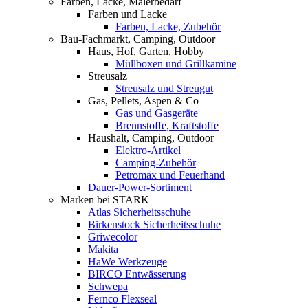
Farben, Lacke, Malerbedarf
Farben und Lacke
Farben, Lacke, Zubehör
Bau-Fachmarkt, Camping, Outdoor
Haus, Hof, Garten, Hobby
Müllboxen und Grillkamine
Streusalz
Streusalz und Streugut
Gas, Pellets, Aspen & Co
Gas und Gasgeräte
Brennstoffe, Kraftstoffe
Haushalt, Camping, Outdoor
Elektro-Artikel
Camping-Zubehör
Petromax und Feuerhand
Dauer-Power-Sortiment
Marken bei STARK
Atlas Sicherheitsschuhe
Birkenstock Sicherheitsschuhe
Griwecolor
Makita
HaWe Werkzeuge
BIRCO Entwässerung
Schwepa
Fernco Flexseal