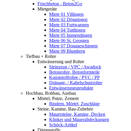
Frischbeton - Beton2Go
Mietgeräte
Miete 01 Villingen
Miete 02 Döggingen
Miete 03 Furtwangen
Miete 04 Tuttlingen
Miete 05 Immendingen
Miete 06 St. Georgen
Miete 07 Donaueschingen
Miete 09 Blumberg
Tiefbau + Rohre
Entwässerung und Rohre
Steinzeug / VPC / Awadock
Betonrohre, Betonformteile
Kunststoffrohre / PVC / PP
Dränage- / Kabelschutzrohre
Entwässerungsprodukte
Hochbau, Rohbau, Ausbau
Mörtel, Putze, Zement
Bindem. Mörtel, Zuschläge
Steine, Kamine, Bau-Zubehör
Mauersteine, Kamine, Decken
Klinker und Mauerabdeckungen
Schöck-Artikel
Dämmstoffe