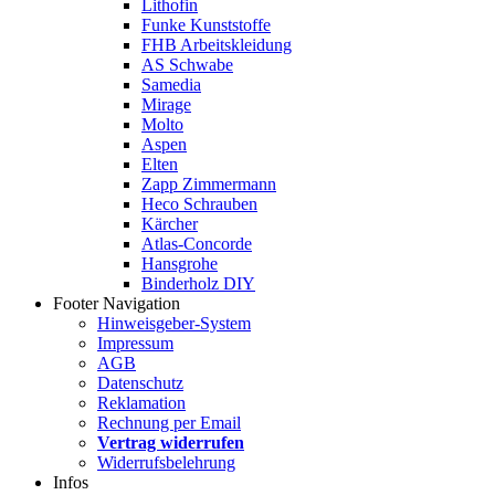
Lithofin
Funke Kunststoffe
FHB Arbeitskleidung
AS Schwabe
Samedia
Mirage
Molto
Aspen
Elten
Zapp Zimmermann
Heco Schrauben
Kärcher
Atlas-Concorde
Hansgrohe
Binderholz DIY
Footer Navigation
Hinweisgeber-System
Impressum
AGB
Datenschutz
Reklamation
Rechnung per Email
Vertrag widerrufen
Widerrufsbelehrung
Infos