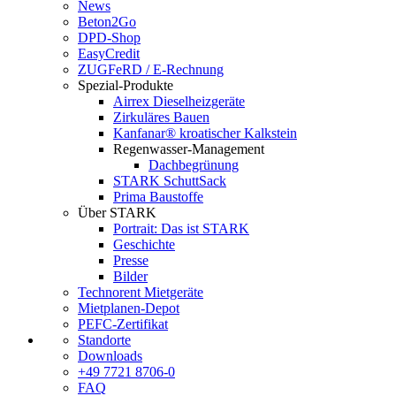
News
Beton2Go
DPD-Shop
EasyCredit
ZUGFeRD / E-Rechnung
Spezial-Produkte
Airrex Dieselheizgeräte
Zirkuläres Bauen
Kanfanar® kroatischer Kalkstein
Regenwasser-Management
Dachbegrünung
STARK SchuttSack
Prima Baustoffe
Über STARK
Portrait: Das ist STARK
Geschichte
Presse
Bilder
Technorent Mietgeräte
Mietplanen-Depot
PEFC-Zertifikat
Standorte
Downloads
+49 7721 8706-0
FAQ