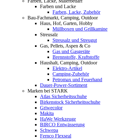
Farben, Lacke, Malerbedarf
Farben und Lacke
Farben, Lacke, Zubehör
Bau-Fachmarkt, Camping, Outdoor
Haus, Hof, Garten, Hobby
Müllboxen und Grillkamine
Streusalz
Streusalz und Streugut
Gas, Pellets, Aspen & Co
Gas und Gasgeräte
Brennstoffe, Kraftstoffe
Haushalt, Camping, Outdoor
Elektro-Artikel
Camping-Zubehör
Petromax und Feuerhand
Dauer-Power-Sortiment
Marken bei STARK
Atlas Sicherheitsschuhe
Birkenstock Sicherheitsschuhe
Griwecolor
Makita
HaWe Werkzeuge
BIRCO Entwässerung
Schwepa
Fernco Flexseal