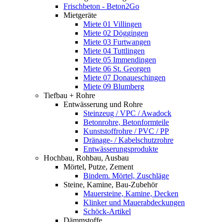
Frischbeton - Beton2Go
Mietgeräte
Miete 01 Villingen
Miete 02 Döggingen
Miete 03 Furtwangen
Miete 04 Tuttlingen
Miete 05 Immendingen
Miete 06 St. Georgen
Miete 07 Donaueschingen
Miete 09 Blumberg
Tiefbau + Rohre
Entwässerung und Rohre
Steinzeug / VPC / Awadock
Betonrohre, Betonformteile
Kunststoffrohre / PVC / PP
Dränage- / Kabelschutzrohre
Entwässerungsprodukte
Hochbau, Rohbau, Ausbau
Mörtel, Putze, Zement
Bindem. Mörtel, Zuschläge
Steine, Kamine, Bau-Zubehör
Mauersteine, Kamine, Decken
Klinker und Mauerabdeckungen
Schöck-Artikel
Dämmstoffe