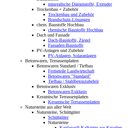
mineralische Dämmstoffe, Extruder
Trockenbau + Zubehör
Trockenbau und Zubehör
Brandschutz-Lösungen
chem. Baustoffe Hochbau
chemische Baustoffe Hochbau
Dach und Fassade
Dach-Baustoffe, Ziegel
Fassaden-Baustoffe
PV-Anlagen und Zubehör
PV-Anlagen, Solaranlagen
Betonwaren, Terrassenplatten
Betonwaren Standard / Tiefbau
Fertigteile Landwirtschaft
Betonwaren "Standard"
Tiefbau / Stahlbetonzubehör
Betonwaren Exklusiv
Betonwaren Exklusiv
Keramische Terrassenplatten
Keramische Terrassenplatten
Natursteine aus aller Welt
Natursteine, Schüttgüter
Schüttgüter
Natursteine
Kanfanar® Kalkstein aus Kroatien