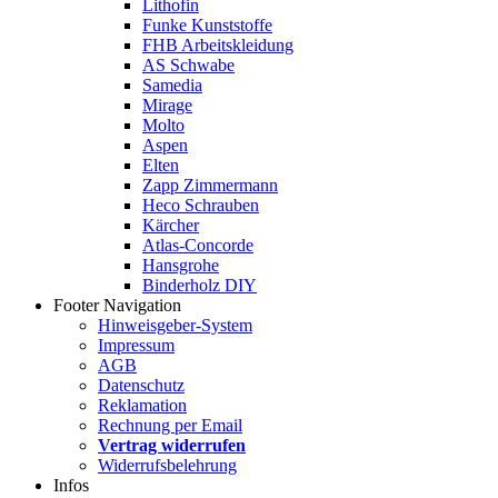
Lithofin
Funke Kunststoffe
FHB Arbeitskleidung
AS Schwabe
Samedia
Mirage
Molto
Aspen
Elten
Zapp Zimmermann
Heco Schrauben
Kärcher
Atlas-Concorde
Hansgrohe
Binderholz DIY
Footer Navigation
Hinweisgeber-System
Impressum
AGB
Datenschutz
Reklamation
Rechnung per Email
Vertrag widerrufen
Widerrufsbelehrung
Infos