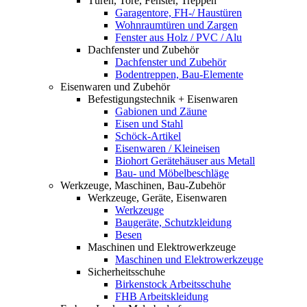
Türen, Tore, Fenster, Treppen
Garagentore, FH-/ Haustüren
Wohnraumtüren und Zargen
Fenster aus Holz / PVC / Alu
Dachfenster und Zubehör
Dachfenster und Zubehör
Bodentreppen, Bau-Elemente
Eisenwaren und Zubehör
Befestigungstechnik + Eisenwaren
Gabionen und Zäune
Eisen und Stahl
Schöck-Artikel
Eisenwaren / Kleineisen
Biohort Gerätehäuser aus Metall
Bau- und Möbelbeschläge
Werkzeuge, Maschinen, Bau-Zubehör
Werkzeuge, Geräte, Eisenwaren
Werkzeuge
Baugeräte, Schutzkleidung
Besen
Maschinen und Elektrowerkzeuge
Maschinen und Elektrowerkzeuge
Sicherheitsschuhe
Birkenstock Arbeitsschuhe
FHB Arbeitskleidung