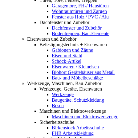
Türen, Tore, Fenster, Treppen
Garagentore, FH-/ Haustüren
Wohnraumtüren und Zargen
Fenster aus Holz / PVC / Alu
Dachfenster und Zubehör
Dachfenster und Zubehör
Bodentreppen, Bau-Elemente
Eisenwaren und Zubehör
Befestigungstechnik + Eisenwaren
Gabionen und Zäune
Eisen und Stahl
Schöck-Artikel
Eisenwaren / Kleineisen
Biohort Gerätehäuser aus Metall
Bau- und Möbelbeschläge
Werkzeuge, Maschinen, Bau-Zubehör
Werkzeuge, Geräte, Eisenwaren
Werkzeuge
Baugeräte, Schutzkleidung
Besen
Maschinen und Elektrowerkzeuge
Maschinen und Elektrowerkzeuge
Sicherheitsschuhe
Birkenstock Arbeitsschuhe
FHB Arbeitskleidung