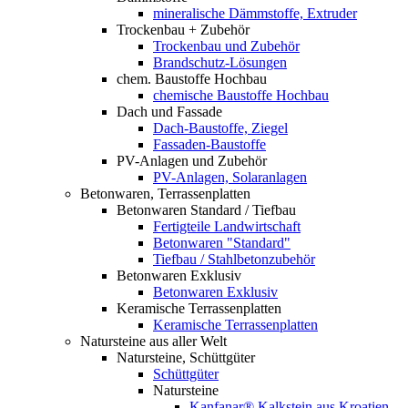
mineralische Dämmstoffe, Extruder
Trockenbau + Zubehör
Trockenbau und Zubehör
Brandschutz-Lösungen
chem. Baustoffe Hochbau
chemische Baustoffe Hochbau
Dach und Fassade
Dach-Baustoffe, Ziegel
Fassaden-Baustoffe
PV-Anlagen und Zubehör
PV-Anlagen, Solaranlagen
Betonwaren, Terrassenplatten
Betonwaren Standard / Tiefbau
Fertigteile Landwirtschaft
Betonwaren "Standard"
Tiefbau / Stahlbetonzubehör
Betonwaren Exklusiv
Betonwaren Exklusiv
Keramische Terrassenplatten
Keramische Terrassenplatten
Natursteine aus aller Welt
Natursteine, Schüttgüter
Schüttgüter
Natursteine
Kanfanar® Kalkstein aus Kroatien