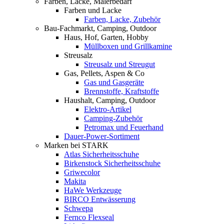
Farben, Lacke, Malerbedarf
Farben und Lacke
Farben, Lacke, Zubehör
Bau-Fachmarkt, Camping, Outdoor
Haus, Hof, Garten, Hobby
Müllboxen und Grillkamine
Streusalz
Streusalz und Streugut
Gas, Pellets, Aspen & Co
Gas und Gasgeräte
Brennstoffe, Kraftstoffe
Haushalt, Camping, Outdoor
Elektro-Artikel
Camping-Zubehör
Petromax und Feuerhand
Dauer-Power-Sortiment
Marken bei STARK
Atlas Sicherheitsschuhe
Birkenstock Sicherheitsschuhe
Griwecolor
Makita
HaWe Werkzeuge
BIRCO Entwässerung
Schwepa
Fernco Flexseal