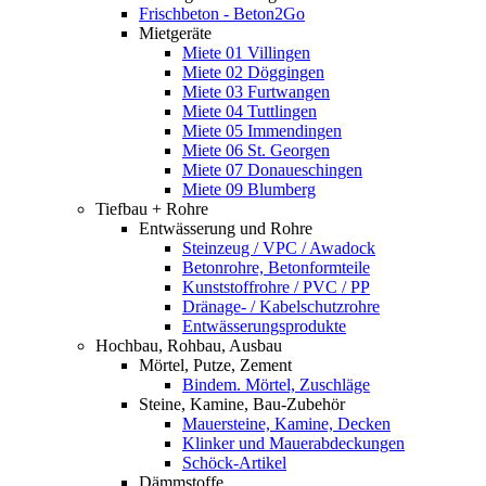
Frischbeton - Beton2Go
Mietgeräte
Miete 01 Villingen
Miete 02 Döggingen
Miete 03 Furtwangen
Miete 04 Tuttlingen
Miete 05 Immendingen
Miete 06 St. Georgen
Miete 07 Donaueschingen
Miete 09 Blumberg
Tiefbau + Rohre
Entwässerung und Rohre
Steinzeug / VPC / Awadock
Betonrohre, Betonformteile
Kunststoffrohre / PVC / PP
Dränage- / Kabelschutzrohre
Entwässerungsprodukte
Hochbau, Rohbau, Ausbau
Mörtel, Putze, Zement
Bindem. Mörtel, Zuschläge
Steine, Kamine, Bau-Zubehör
Mauersteine, Kamine, Decken
Klinker und Mauerabdeckungen
Schöck-Artikel
Dämmstoffe