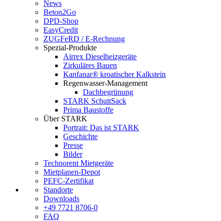
News
Beton2Go
DPD-Shop
EasyCredit
ZUGFeRD / E-Rechnung
Spezial-Produkte
Airrex Dieselheizgeräte
Zirkuläres Bauen
Kanfanar® kroatischer Kalkstein
Regenwasser-Management
Dachbegrünung
STARK SchuttSack
Prima Baustoffe
Über STARK
Portrait: Das ist STARK
Geschichte
Presse
Bilder
Technorent Mietgeräte
Mietplanen-Depot
PEFC-Zertifikat
Standorte
Downloads
+49 7721 8706-0
FAQ