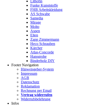
Lithofin
Funke Kunststoffe
FHB Arbeitskleidung
AS Schwabe
Samedia
Mirage
Molto
Aspen
Elten
Zapp Zimmermann
Heco Schrauben
Kärcher
Atlas-Concorde
Hansgrohe
Binderholz DIY
Footer Navigation
Hinweisgeber-System
Impressum
AGB
Datenschutz
Reklamation
Rechnung per Email
Vertrag widerrufen
Widerrufsbelehrung
Infos