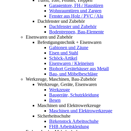
Türen, Tore, Fenster, Treppen
Garagentore, FH-/ Haustüren
Wohnraumtüren und Zargen
Fenster aus Holz / PVC / Alu
Dachfenster und Zubehör
Dachfenster und Zubehör
Bodentreppen, Bau-Elemente
Eisenwaren und Zubehör
Befestigungstechnik + Eisenwaren
Gabionen und Zäune
Eisen und Stahl
Schöck-Artikel
Eisenwaren / Kleineisen
Biohort Gerätehäuser aus Metall
Bau- und Möbelbeschläge
Werkzeuge, Maschinen, Bau-Zubehör
Werkzeuge, Geräte, Eisenwaren
Werkzeuge
Baugeräte, Schutzkleidung
Besen
Maschinen und Elektrowerkzeuge
Maschinen und Elektrowerkzeuge
Sicherheitsschuhe
Birkenstock Arbeitsschuhe
FHB Arbeitskleidung