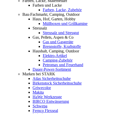
Farben, Lacke, Malerbedarf
Farben und Lacke
Farben, Lacke, Zubehör
Bau-Fachmarkt, Camping, Outdoor
Haus, Hof, Garten, Hobby
Müllboxen und Grillkamine
Streusalz
Streusalz und Streugut
Gas, Pellets, Aspen & Co
Gas und Gasgeräte
Brennstoffe, Kraftstoffe
Haushalt, Camping, Outdoor
Elektro-Artikel
Camping-Zubehör
Petromax und Feuerhand
Dauer-Power-Sortiment
Marken bei STARK
Atlas Sicherheitsschuhe
Birkenstock Sicherheitsschuhe
Griwecolor
Makita
HaWe Werkzeuge
BIRCO Entwässerung
Schwepa
Fernco Flexseal