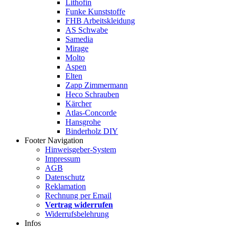
Lithofin
Funke Kunststoffe
FHB Arbeitskleidung
AS Schwabe
Samedia
Mirage
Molto
Aspen
Elten
Zapp Zimmermann
Heco Schrauben
Kärcher
Atlas-Concorde
Hansgrohe
Binderholz DIY
Footer Navigation
Hinweisgeber-System
Impressum
AGB
Datenschutz
Reklamation
Rechnung per Email
Vertrag widerrufen
Widerrufsbelehrung
Infos