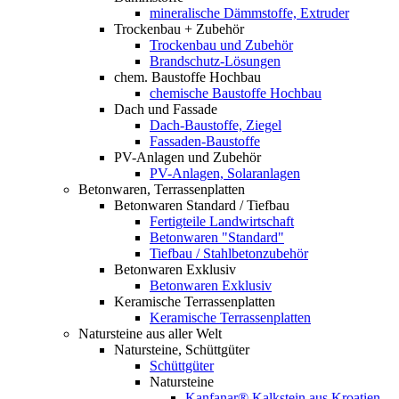
mineralische Dämmstoffe, Extruder
Trockenbau + Zubehör
Trockenbau und Zubehör
Brandschutz-Lösungen
chem. Baustoffe Hochbau
chemische Baustoffe Hochbau
Dach und Fassade
Dach-Baustoffe, Ziegel
Fassaden-Baustoffe
PV-Anlagen und Zubehör
PV-Anlagen, Solaranlagen
Betonwaren, Terrassenplatten
Betonwaren Standard / Tiefbau
Fertigteile Landwirtschaft
Betonwaren "Standard"
Tiefbau / Stahlbetonzubehör
Betonwaren Exklusiv
Betonwaren Exklusiv
Keramische Terrassenplatten
Keramische Terrassenplatten
Natursteine aus aller Welt
Natursteine, Schüttgüter
Schüttgüter
Natursteine
Kanfanar® Kalkstein aus Kroatien