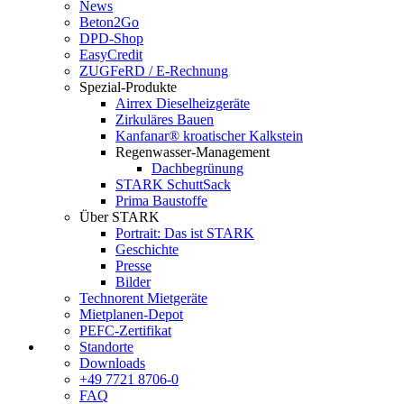
News
Beton2Go
DPD-Shop
EasyCredit
ZUGFeRD / E-Rechnung
Spezial-Produkte
Airrex Dieselheizgeräte
Zirkuläres Bauen
Kanfanar® kroatischer Kalkstein
Regenwasser-Management
Dachbegrünung
STARK SchuttSack
Prima Baustoffe
Über STARK
Portrait: Das ist STARK
Geschichte
Presse
Bilder
Technorent Mietgeräte
Mietplanen-Depot
PEFC-Zertifikat
Standorte
Downloads
+49 7721 8706-0
FAQ