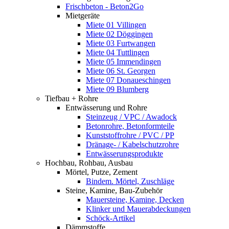
Frischbeton - Beton2Go
Mietgeräte
Miete 01 Villingen
Miete 02 Döggingen
Miete 03 Furtwangen
Miete 04 Tuttlingen
Miete 05 Immendingen
Miete 06 St. Georgen
Miete 07 Donaueschingen
Miete 09 Blumberg
Tiefbau + Rohre
Entwässerung und Rohre
Steinzeug / VPC / Awadock
Betonrohre, Betonformteile
Kunststoffrohre / PVC / PP
Dränage- / Kabelschutzrohre
Entwässerungsprodukte
Hochbau, Rohbau, Ausbau
Mörtel, Putze, Zement
Bindem. Mörtel, Zuschläge
Steine, Kamine, Bau-Zubehör
Mauersteine, Kamine, Decken
Klinker und Mauerabdeckungen
Schöck-Artikel
Dämmstoffe