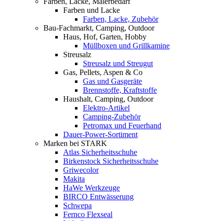
Farben, Lacke, Malerbedarf
Farben und Lacke
Farben, Lacke, Zubehör
Bau-Fachmarkt, Camping, Outdoor
Haus, Hof, Garten, Hobby
Müllboxen und Grillkamine
Streusalz
Streusalz und Streugut
Gas, Pellets, Aspen & Co
Gas und Gasgeräte
Brennstoffe, Kraftstoffe
Haushalt, Camping, Outdoor
Elektro-Artikel
Camping-Zubehör
Petromax und Feuerhand
Dauer-Power-Sortiment
Marken bei STARK
Atlas Sicherheitsschuhe
Birkenstock Sicherheitsschuhe
Griwecolor
Makita
HaWe Werkzeuge
BIRCO Entwässerung
Schwepa
Fernco Flexseal