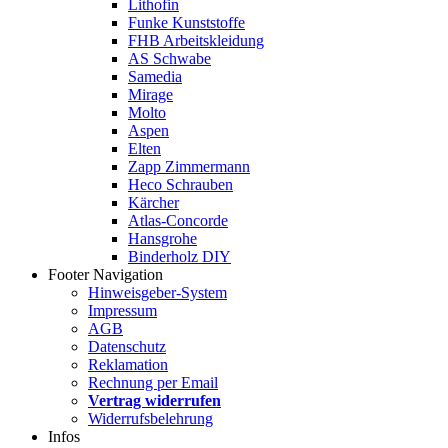
Lithofin
Funke Kunststoffe
FHB Arbeitskleidung
AS Schwabe
Samedia
Mirage
Molto
Aspen
Elten
Zapp Zimmermann
Heco Schrauben
Kärcher
Atlas-Concorde
Hansgrohe
Binderholz DIY
Footer Navigation
Hinweisgeber-System
Impressum
AGB
Datenschutz
Reklamation
Rechnung per Email
Vertrag widerrufen
Widerrufsbelehrung
Infos