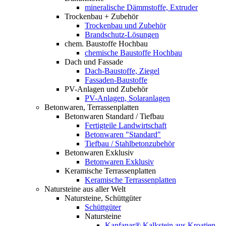
mineralische Dämmstoffe, Extruder
Trockenbau + Zubehör
Trockenbau und Zubehör
Brandschutz-Lösungen
chem. Baustoffe Hochbau
chemische Baustoffe Hochbau
Dach und Fassade
Dach-Baustoffe, Ziegel
Fassaden-Baustoffe
PV-Anlagen und Zubehör
PV-Anlagen, Solaranlagen
Betonwaren, Terrassenplatten
Betonwaren Standard / Tiefbau
Fertigteile Landwirtschaft
Betonwaren "Standard"
Tiefbau / Stahlbetonzubehör
Betonwaren Exklusiv
Betonwaren Exklusiv
Keramische Terrassenplatten
Keramische Terrassenplatten
Natursteine aus aller Welt
Natursteine, Schüttgüter
Schüttgüter
Natursteine
Kanfanar® Kalkstein aus Kroatien