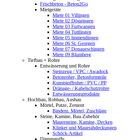
Frischbeton - Beton2Go
Mietgeräte
Miete 01 Villingen
Miete 02 Döggingen
Miete 03 Furtwangen
Miete 04 Tuttlingen
Miete 05 Immendingen
Miete 06 St. Georgen
Miete 07 Donaueschingen
Miete 09 Blumberg
Tiefbau + Rohre
Entwässerung und Rohre
Steinzeug / VPC / Awadock
Betonrohre, Betonformteile
Kunststoffrohre / PVC / PP
Dränage- / Kabelschutzrohre
Entwässerungsprodukte
Hochbau, Rohbau, Ausbau
Mörtel, Putze, Zement
Bindem. Mörtel, Zuschläge
Steine, Kamine, Bau-Zubehör
Mauersteine, Kamine, Decken
Klinker und Mauerabdeckungen
Schöck-Artikel
Dämmstoffe