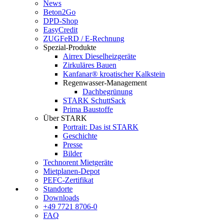
News
Beton2Go
DPD-Shop
EasyCredit
ZUGFeRD / E-Rechnung
Spezial-Produkte
Airrex Dieselheizgeräte
Zirkuläres Bauen
Kanfanar® kroatischer Kalkstein
Regenwasser-Management
Dachbegrünung
STARK SchuttSack
Prima Baustoffe
Über STARK
Portrait: Das ist STARK
Geschichte
Presse
Bilder
Technorent Mietgeräte
Mietplanen-Depot
PEFC-Zertifikat
Standorte
Downloads
+49 7721 8706-0
FAQ