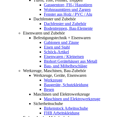
Türen, Tore, Fenster, Treppen
Garagentore, FH-/ Haustüren
Wohnraumtüren und Zargen
Fenster aus Holz / PVC / Alu
Dachfenster und Zubehör
Dachfenster und Zubehör
Bodentreppen, Bau-Elemente
Eisenwaren und Zubehör
Befestigungstechnik + Eisenwaren
Gabionen und Zäune
Eisen und Stahl
Schöck-Artikel
Eisenwaren / Kleineisen
Biohort Gerätehäuser aus Metall
Bau- und Möbelbeschläge
Werkzeuge, Maschinen, Bau-Zubehör
Werkzeuge, Geräte, Eisenwaren
Werkzeuge
Baugeräte, Schutzkleidung
Besen
Maschinen und Elektrowerkzeuge
Maschinen und Elektrowerkzeuge
Sicherheitsschuhe
Birkenstock Arbeitsschuhe
FHB Arbeitskleidung