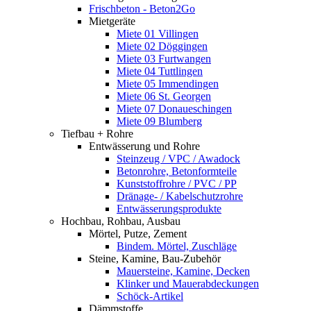
Frischbeton - Beton2Go
Mietgeräte
Miete 01 Villingen
Miete 02 Döggingen
Miete 03 Furtwangen
Miete 04 Tuttlingen
Miete 05 Immendingen
Miete 06 St. Georgen
Miete 07 Donaueschingen
Miete 09 Blumberg
Tiefbau + Rohre
Entwässerung und Rohre
Steinzeug / VPC / Awadock
Betonrohre, Betonformteile
Kunststoffrohre / PVC / PP
Dränage- / Kabelschutzrohre
Entwässerungsprodukte
Hochbau, Rohbau, Ausbau
Mörtel, Putze, Zement
Bindem. Mörtel, Zuschläge
Steine, Kamine, Bau-Zubehör
Mauersteine, Kamine, Decken
Klinker und Mauerabdeckungen
Schöck-Artikel
Dämmstoffe