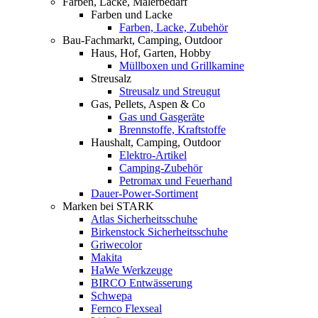
Farben, Lacke, Malerbedarf
Farben und Lacke
Farben, Lacke, Zubehör
Bau-Fachmarkt, Camping, Outdoor
Haus, Hof, Garten, Hobby
Müllboxen und Grillkamine
Streusalz
Streusalz und Streugut
Gas, Pellets, Aspen & Co
Gas und Gasgeräte
Brennstoffe, Kraftstoffe
Haushalt, Camping, Outdoor
Elektro-Artikel
Camping-Zubehör
Petromax und Feuerhand
Dauer-Power-Sortiment
Marken bei STARK
Atlas Sicherheitsschuhe
Birkenstock Sicherheitsschuhe
Griwecolor
Makita
HaWe Werkzeuge
BIRCO Entwässerung
Schwepa
Fernco Flexseal