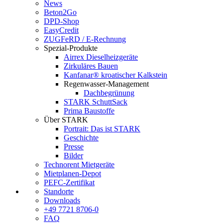
News
Beton2Go
DPD-Shop
EasyCredit
ZUGFeRD / E-Rechnung
Spezial-Produkte
Airrex Dieselheizgeräte
Zirkuläres Bauen
Kanfanar® kroatischer Kalkstein
Regenwasser-Management
Dachbegrünung
STARK SchuttSack
Prima Baustoffe
Über STARK
Portrait: Das ist STARK
Geschichte
Presse
Bilder
Technorent Mietgeräte
Mietplanen-Depot
PEFC-Zertifikat
Standorte
Downloads
+49 7721 8706-0
FAQ