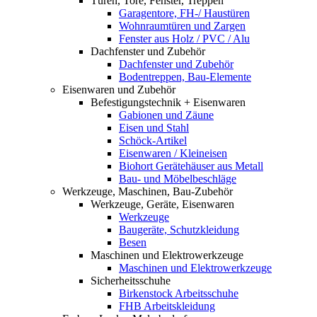
Türen, Tore, Fenster, Treppen
Garagentore, FH-/ Haustüren
Wohnraumtüren und Zargen
Fenster aus Holz / PVC / Alu
Dachfenster und Zubehör
Dachfenster und Zubehör
Bodentreppen, Bau-Elemente
Eisenwaren und Zubehör
Befestigungstechnik + Eisenwaren
Gabionen und Zäune
Eisen und Stahl
Schöck-Artikel
Eisenwaren / Kleineisen
Biohort Gerätehäuser aus Metall
Bau- und Möbelbeschläge
Werkzeuge, Maschinen, Bau-Zubehör
Werkzeuge, Geräte, Eisenwaren
Werkzeuge
Baugeräte, Schutzkleidung
Besen
Maschinen und Elektrowerkzeuge
Maschinen und Elektrowerkzeuge
Sicherheitsschuhe
Birkenstock Arbeitsschuhe
FHB Arbeitskleidung