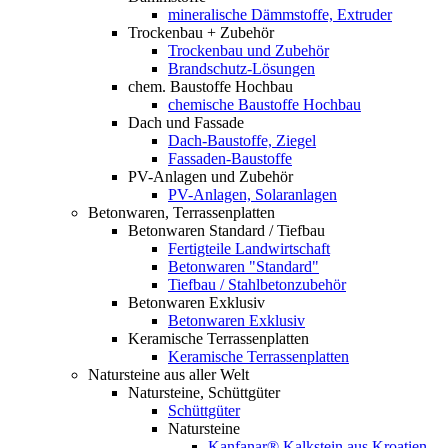
mineralische Dämmstoffe, Extruder
Trockenbau + Zubehör
Trockenbau und Zubehör
Brandschutz-Lösungen
chem. Baustoffe Hochbau
chemische Baustoffe Hochbau
Dach und Fassade
Dach-Baustoffe, Ziegel
Fassaden-Baustoffe
PV-Anlagen und Zubehör
PV-Anlagen, Solaranlagen
Betonwaren, Terrassenplatten
Betonwaren Standard / Tiefbau
Fertigteile Landwirtschaft
Betonwaren "Standard"
Tiefbau / Stahlbetonzubehör
Betonwaren Exklusiv
Betonwaren Exklusiv
Keramische Terrassenplatten
Keramische Terrassenplatten
Natursteine aus aller Welt
Natursteine, Schüttgüter
Schüttgüter
Natursteine
Kanfanar® Kalkstein aus Kroatien