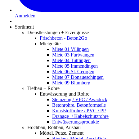
Anmelden
Sortiment
Dienstleistungen + Erzeugnisse
Frischbeton - Beton2Go
Mietgeräte
Miete 01 Villingen
Miete 03 Furtwangen
Miete 04 Tuttlingen
Miete 05 Immendingen
Miete 06 St. Georgen
Miete 07 Donaueschingen
Miete 09 Blumberg
Tiefbau + Rohre
Entwässerung und Rohre
Steinzeug / VPC / Awadock
Betonrohre, Betonformteile
Kunststoffrohre / PVC / PP
Dränage- / Kabelschutzrohre
Entwässerungsprodukte
Hochbau, Rohbau, Ausbau
Mörtel, Putze, Zement
Bindem. Mörtel, Zuschläge